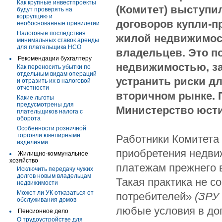
Как крупные инвестпроекты
(Комитет) выступи
будут проверять на
коррупцию и
договоров купли-п
необоснованные привилегии
Налоговые последствия
жилой недвижимос
минимальных ставок аренды
для плательщика НСО
владельцев. Это п
Рекомендации бухгалтеру
недвижимостью, за
Как переносить убытки по
отдельным видам операций
устранить риски д
и отразить их в налоговой
отчетности
вторичном рынке. 
Какие льготы
предусмотрены для
Министерство юст
плательщиков налога с
оборота
Особенности розничной
торговли ювелирными
Работники Комитета 
изделиями
приобретения недви
Жилищно-коммунальное
хозяйство
платежам прежнего в
Исключить передачу чужих
долгов новым владельцам
Такая практика не с
недвижимости
Может ли УК отказаться от
потребителей»
(ЗРУ 
обслуживания домов
любые условия в до
Пенсионное дело
О трудоустройстве для