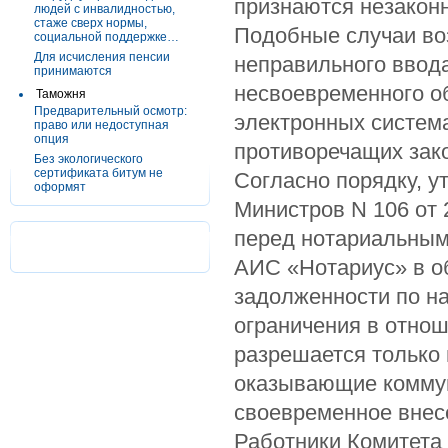
признаются незакон
людей с инвалидностью,
стаже сверх нормы,
Подобные случаи воз
социальной поддержке…
Для исчисления пенсии
неправильного ввод
принимаются
несвоевременного 
Таможня
Предварительный осмотр:
электронных система
право или недоступная
опция
противоречащих зак
Без экологического
сертификата битум не
Согласно порядку, 
оформят
Министров N 106 от 2
перед нотариальным
АИС «Нотариус» в о
задолженности по н
ограничения в отно
разрешается только 
оказывающие коммуна
своевременное внес
Работники Комитета