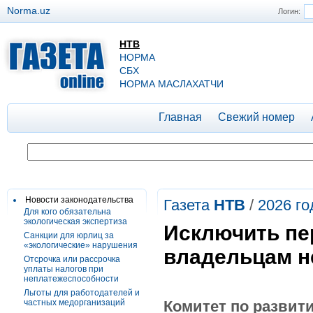
Norma.uz
Логин:
НТВ
НОРМА
СБХ
НОРМА МАСЛАХАТЧИ
Главная
Свежий номер
Новости законодательства
Газета
НТВ
/
2026 го
Для кого обязательна
экологическая экспертиза
Исключить пе
Санкции для юрлиц за
«экологические» нарушения
владельцам 
Отсрочка или рассрочка
уплаты налогов при
неплатежеспособности
Льготы для работодателей и
частных медорганизаций
Комитет по развит