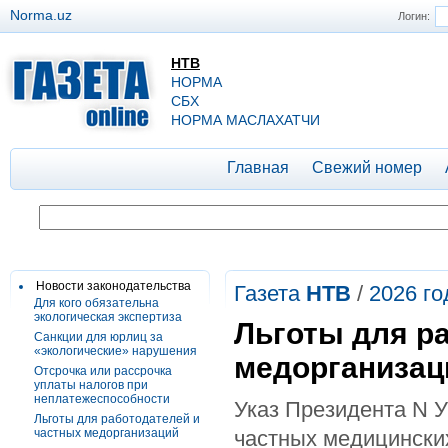
Norma.uz
Логин:
НТВ
НОРМА
СБХ
НОРМА МАСЛАХАТЧИ
Главная
Свежий номер
Новости законодательства
Газета
НТВ
/
2026 го
Для кого обязательна
экологическая экспертиза
Льготы для р
Санкции для юрлиц за
«экологические» нарушения
медорганизац
Отсрочка или рассрочка
уплаты налогов при
неплатежеспособности
Указ Президента N У
Льготы для работодателей и
частных медорганизаций
частных медицинских