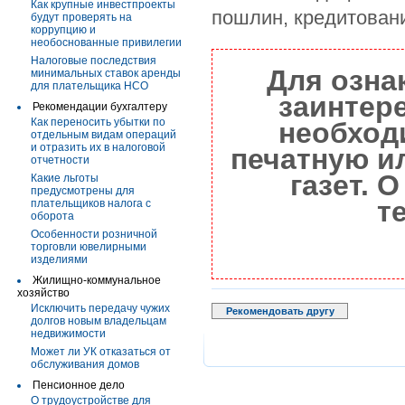
Как крупные инвестпроекты
пошлин, кредитовани
будут проверять на
коррупцию и
необоснованные привилегии
Налоговые последствия
Для озна
минимальных ставок аренды
для плательщика НСО
заинтер
Рекомендации бухгалтеру
Как переносить убытки по
необход
отдельным видам операций
и отразить их в налоговой
печатную и
отчетности
газет. 
Какие льготы
предусмотрены для
т
плательщиков налога с
оборота
Особенности розничной
торговли ювелирными
изделиями
Жилищно-коммунальное
хозяйство
Исключить передачу чужих
Рекомендовать другу
долгов новым владельцам
недвижимости
Может ли УК отказаться от
обслуживания домов
Пенсионное дело
О трудоустройстве для