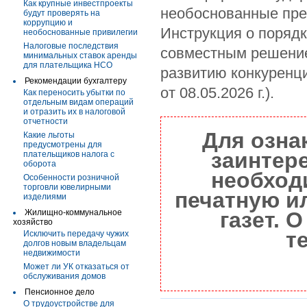
Как крупные инвестпроекты
необоснованные преф
будут проверять на
коррупцию и
Инструкция о поряд
необоснованные привилегии
Налоговые последствия
совместным решение
минимальных ставок аренды
для плательщика НСО
развитию конкуренци
Рекомендации бухгалтеру
от 08.05.2026 г.).
Как переносить убытки по
отдельным видам операций
и отразить их в налоговой
отчетности
Для озна
Какие льготы
предусмотрены для
заинтер
плательщиков налога с
оборота
необход
Особенности розничной
торговли ювелирными
печатную и
изделиями
Жилищно-коммунальное
газет. 
хозяйство
т
Исключить передачу чужих
долгов новым владельцам
недвижимости
Может ли УК отказаться от
обслуживания домов
Пенсионное дело
О трудоустройстве для