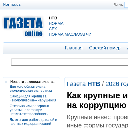
Norma.uz
Логин:
НТВ
НОРМА
СБХ
НОРМА МАСЛАХАТЧИ
Главная
Свежий номер
Новости законодательства
Газета
НТВ
/
2026 го
Для кого обязательна
экологическая экспертиза
Как крупные 
Санкции для юрлиц за
«экологические» нарушения
на коррупцию
Отсрочка или рассрочка
уплаты налогов при
неплатежеспособности
Крупные инвестпрое
Льготы для работодателей и
частных медорганизаций
иные формы государ