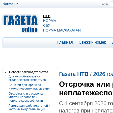
Norma.uz
Логин:
НТВ
НОРМА
СБХ
НОРМА МАСЛАХАТЧИ
Главная
Свежий номер
Новости законодательства
Газета
НТВ
/
2026 го
Для кого обязательна
экологическая экспертиза
Отсрочка или 
Санкции для юрлиц за
«экологические» нарушения
неплатежеспо
Отсрочка или рассрочка
уплаты налогов при
неплатежеспособности
С 1 сентября 2026 г
Льготы для работодателей и
частных медорганизаций
налогов при неплате