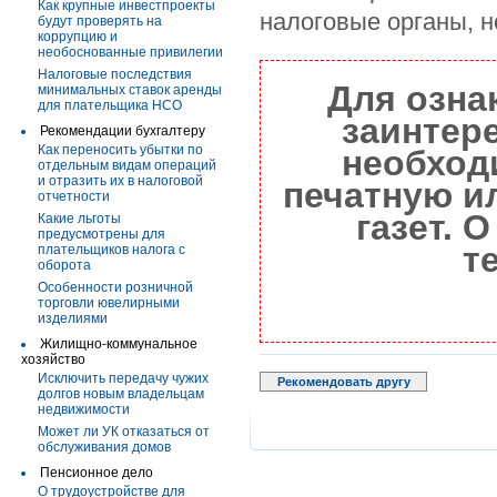
Как крупные инвестпроекты
налоговые органы, н
будут проверять на
коррупцию и
необоснованные привилегии
Налоговые последствия
Для озна
минимальных ставок аренды
для плательщика НСО
заинтер
Рекомендации бухгалтеру
Как переносить убытки по
необход
отдельным видам операций
и отразить их в налоговой
печатную и
отчетности
газет. 
Какие льготы
предусмотрены для
т
плательщиков налога с
оборота
Особенности розничной
торговли ювелирными
изделиями
Жилищно-коммунальное
хозяйство
Исключить передачу чужих
Рекомендовать другу
долгов новым владельцам
недвижимости
Может ли УК отказаться от
обслуживания домов
Пенсионное дело
О трудоустройстве для