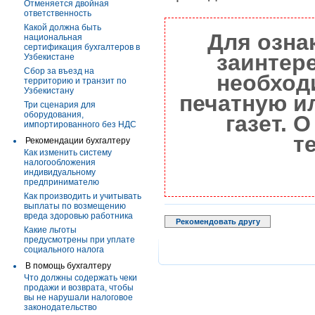
Отменяется двойная
ответственность
Какой должна быть
Для озна
национальная
сертификация бухгалтеров в
заинтер
Узбекистане
Сбор за въезд на
необход
территорию и транзит по
Узбекистану
печатную и
Три сценария для
оборудования,
газет. 
импортированного без НДС
т
Рекомендации бухгалтеру
Как изменить систему
налогообложения
индивидуальному
предпринимателю
Как производить и учитывать
выплаты по возмещению
вреда здоровью работника
Рекомендовать другу
Какие льготы
предусмотрены при уплате
социального налога
В помощь бухгалтеру
Что должны содержать чеки
продажи и возврата, чтобы
вы не нарушали налоговое
законодательство