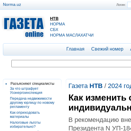
Norma.uz
Логин:
НТВ
НОРМА
СБХ
НОРМА МАСЛАХАТЧИ
Главная
Свежий номер
Разъясняют специалисты
Газета
НТВ
/
2024 го
За что штрафует
Узэнергоинспекция
Как изменить
Передача недвижимости
другому юрлицу по новому
индивидуаль
регламенту
Как оприходовать
материалы
В рекомендацию вне
Налоговые льготы
избирательно?
Президента N УП-184 