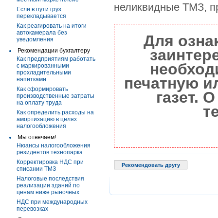
неликвидные ТМЗ, п
Если в пути груз
перекладывается
Как реагировать на итоги
автокамерала без
Для озна
уведомления
заинтер
Рекомендации бухгалтеру
Как предприятиям работать
необход
с маркированными
прохладительными
печатную и
напитками
Как сформировать
газет. 
производственные затраты
на оплату труда
т
Как определить расходы на
амортизацию в целях
налогообложения
Мы отвечаем!
Нюансы налогообложения
резидентов технопарка
Корректировка НДС при
Рекомендовать другу
списании ТМЗ
Налоговые последствия
реализации зданий по
ценам ниже рыночных
НДС при международных
перевозках