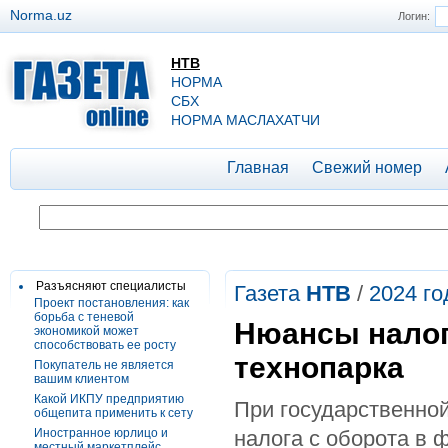
Norma.uz
Логин:
НТВ
НОРМА
СБХ
НОРМА МАСЛАХАТЧИ
Главная
Свежий номер
Разъясняют специалисты
Газета
НТВ
/
2024 го
Проект постановления: как
борьба с теневой
Нюансы налог
экономикой может
способствовать ее росту
технопарка
Покупатель не является
вашим клиентом
Какой ИКПУ предприятию
При государственно
общепита применить к сету
Иностранное юрлицо и
налога с оборота в 
местный маркетплейс