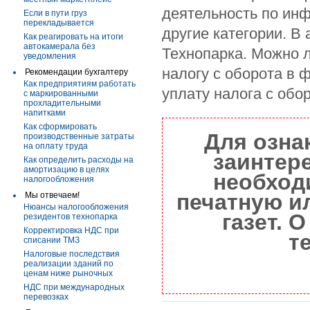
деятельность по ин
Если в пути груз
перекладывается
другие категории. В
Как реагировать на итоги
автокамерала без
Технопарка. Можно л
уведомления
налогу с оборота в 
Рекомендации бухгалтеру
Как предприятиям работать
уплату налога с обо
с маркированными
прохладительными
напитками
Как сформировать
Для озна
производственные затраты
на оплату труда
заинтер
Как определить расходы на
амортизацию в целях
необход
налогообложения
печатную и
Мы отвечаем!
Нюансы налогообложения
газет. 
резидентов технопарка
Корректировка НДС при
т
списании ТМЗ
Налоговые последствия
реализации зданий по
ценам ниже рыночных
НДС при международных
перевозках