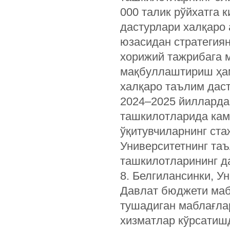
000 талик рўйхатга 
дастурлари халқаро
юзасидан стратегия
хорижий тажрибага 
мақбуллаштириш ҳам
халқаро таълим дас
2024–2025 йилларда
ташкилотларида кам
ўқитувчиларнинг ста
Университетнинг та
ташкилотларининг д
8. Белгилансинки, 
Давлат бюджети маб
тушадиган маблағла
хизматлар кўрсатиш