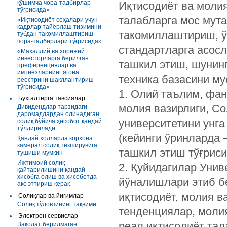
қўшимча чора-тадбирлар
Иқтисодиёт ва моли
тўғрисида»
талабларга мос мут
«Иқтисодиёт соҳалари учун
кадрлар тайёрлаш тизимини
такомиллаштириш, ў
тубдан такомиллаштириш
чора-тадбирлари тўғрисида»
стандартларга асос
«Маҳаллий ва хорижий
инвесторларга берилган
ташкил этиш, шунин
преференциялар ва
имтиёзларнинг ягона
техника базасини м
реестрини шакллантириш
тўғрисида»
1. Олий таълим, фан
Бухгалтерга тавсиялар
молия вазирлиги, Со
Дивидендлар тарзидаги
даромадлардан олинадиган
университетини унга
солиқ бўйича ҳисобот қандай
тўлдирилади
(кейинги ўринларда 
Қандай ҳолларда корхона
камерал солиқ текширувига
ташкил этиш тўғрис
тушиши мумкин
Ижтимоий солиқ
2. Қуйидагилар Унив
қайтарилишини қандай
ҳисобга олиш ва ҳисоботда
йўналишлари этиб б
акс эттириш керак
иқтисодиёт, молия в
Солиқлар ва йиғимлар
Солиқ тўловчининг тақвими
тенденциялар, молия
Электрон сервислар
реал иқтисодиёт та
Ваколат берилмаган