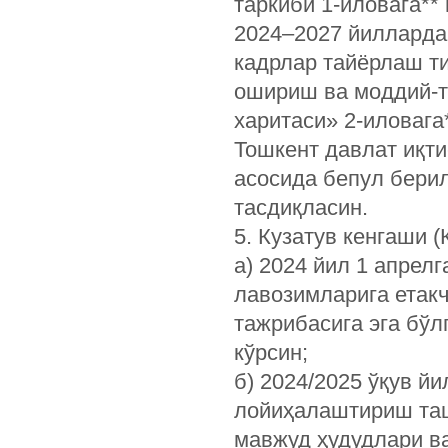
таркиби 1-иловага**
2024–2027 йилларда
кадрлар тайёрлаш т
ошириш ва моддий-т
харитаси» 2-иловага
Тошкент давлат иқти
асосида бепул берил
тасдиқласин.
5. Кузатув кенгаши (
а) 2024 йил 1 апрел
лавозимларига етак
тажрибасига эга бў
кўрсин;
б) 2024/2025 ўқув й
лойиҳалаштириш таш
мавжуд ҳудудлари в