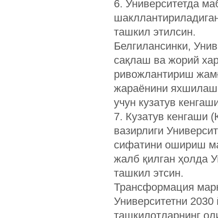
6. Университетда м
шакллантириладиган
ташкил этилсин.
Белгилансинки, Унив
сақлаш ва жорий ха
ривожлантириш жамғ
жараёнини яхшилаш 
учун кузатув кенгаш
7. Кузатув кенгаши 
вазирлиги Универси
сифатини ошириш ма
жалб қилган ҳолда 
ташкил этсин.
Трансформация марк
Университетни 2030 
ташкилотларнинг ол