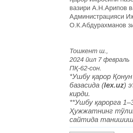
вазири А.Н.Арипов 
Администрацияси И
О.К.Абдурахманов з
Тошкент ш.,
2024 йил 7 февраль
ПҚ-62-сон.
*Ушбу қарор Қону
базасида (
lex.uz
) 
кирди.
**Ушбу қарорга 1–
Ҳужжатнинг тўлиқ
сайтида танишиш