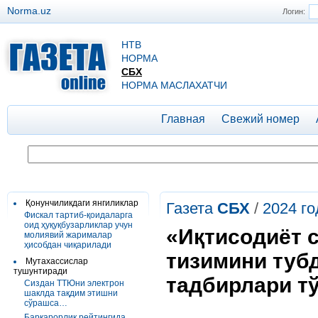
Norma.uz
Логин:
НТВ
НОРМА
СБХ
НОРМА МАСЛАХАТЧИ
Главная
Свежий номер
Қонунчиликдаги янгиликлар
Газета
СБХ
/
2024 го
Фискал тартиб-қоидаларга
оид ҳуқуқбузарликлар учун
«Иқтисодиёт 
молиявий жарималар
ҳисобдан чиқарилади
тизимини туб
Мутахассислар
тушунтиради
тадбирлари т
Сиздан ТТЮни электрон
шаклда тақдим этишни
сўрашса…
Барқарорлик рейтингида