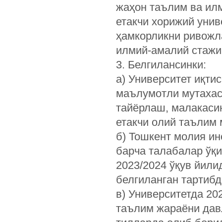
жаҳон таълим ва ил
етакчи хорижий унив
ҳамкорликни ривожл
илмий-амалий стажи
3. Белгилансинки:
а) Университет иқти
маълумотли мутахас
тайёрлаш, малакаси
етакчи олий таълим 
б) Тошкент молия ин
барча талабалар ўқ
2023/2024 ўқув йили
белгиланган тартиб
в) Университетда 20
таълим жараёни давл