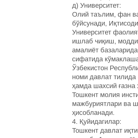
д) Университет:
Олий таълим, фан в
бўйсунади, Иқтисоди
Университет фаолия
ишлаб чиқиш, модди
амалиёт базаларида
сифатида кўмаклаш
Ўзбекистон Республи
номи давлат тилида 
ҳамда шахсий ғазна 
Тошкент молия инсти
мажбуриятлари ва ш
ҳисобланади.
4. Қуйидагилар:
Тошкент давлат иқти