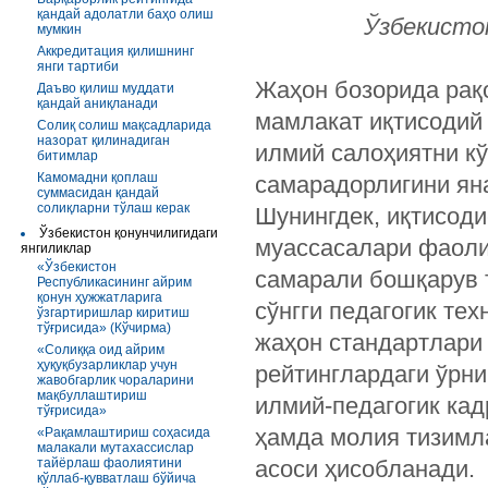
қандай адолатли баҳо олиш
Ўзбекисто
мумкин
Аккредитация қилишнинг
янги тартиби
Жаҳон бозорида рақ
Даъво қилиш муддати
қандай аниқланади
мамлакат иқтисодий
Солиқ солиш мақсадларида
назорат қилинадиган
илмий салоҳиятни к
битимлар
Камомадни қоплаш
самарадорлигини ян
суммасидан қандай
солиқларни тўлаш керак
Шунингдек, иқтисоди
Ўзбекистон қонунчилигидаги
муассасалари фаоли
янгиликлар
«Ўзбекистон
самарали бошқарув т
Республикасининг айрим
қонун ҳужжатларига
сўнгги педагогик те
ўзгартиришлар киритиш
тўғрисида» (Кўчирма)
жаҳон стандартлари 
«Солиққа оид айрим
ҳуқуқбузарликлар учун
рейтинглардаги ўрни
жавобгарлик чораларини
мақбуллаштириш
илмий-педагогик кад
тўғрисида»
ҳамда молия тизимл
«Рақамлаштириш соҳасида
малакали мутахассислар
тайёрлаш фаолиятини
асоси ҳисобланади.
қўллаб-қувватлаш бўйича