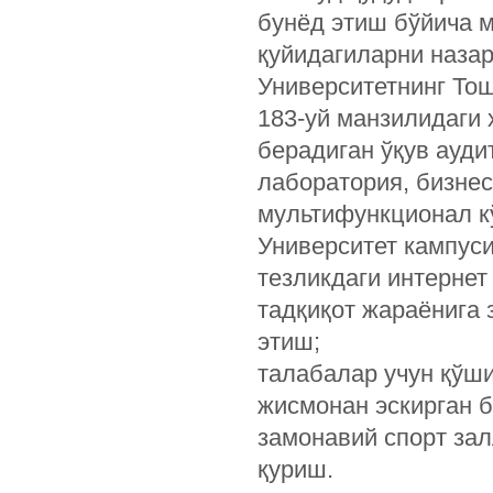
бунёд этиш бўйича 
қуйидагиларни назар
Университетнинг Тош
183-уй манзилидаги 
берадиган ўқув ауди
лаборатория, бизнес
мультифункционал к
Университет кампус
тезликдаги интернет
тадқиқот жараёнига
этиш;
талабалар учун қўш
жисмонан эскирган б
замонавий спорт за
қуриш.