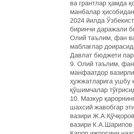
ва грантлар ҳамда 
манбалар ҳисобидан
2024 йилда Ўзбекис
биринчи даражали б
Олий таълим, фан в
маблағлар доирасид
Давлат бюджети пар
9. Олий таълим, фан
манфаатдор вазирли
ҳужжатларига ушбу қ
қўшимчалар тўғриси
10. Мазкур қарорни
шахсий жавобгар эти
вазири Ж.А.Қўчқоро
вазири К.А.Шарипов 
Қарор ижросини наз