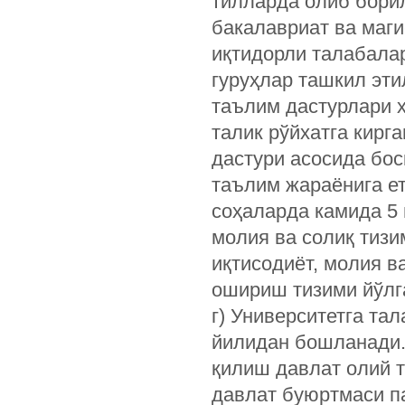
тилларда олиб бори
бакалавриат ва маги
иқтидорли талабала
гуруҳлар ташкил эти
таълим дастурлари х
талик рўйхатга кирг
дастури асосида бос
таълим жараёнига е
соҳаларда камида 5 
молия ва солиқ тиз
иқтисодиёт, молия в
ошириш тизими йўлг
г) Университетга та
йилидан бошланади. 
қилиш давлат олий 
давлат буюртмаси п