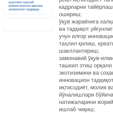
шахснинг шахсий
кадрларни тайёрлаш,
кабинетингизга киргани
аниқланган тақдирда…
ошириш;
ўқув жараёнига хал
ва тадқиқот уйғунли
учун илғор инновац
таҳлил қилиш, креа
шакллантириш;
замонавий ўқув-илм
ташкил этиш орқали
экотизимини ва соҳ
инновацион тадқиқо
иқтисодиёт, молия 
йўналишлари бўйича
натижаларини жорий
ишлаб чиқиш;