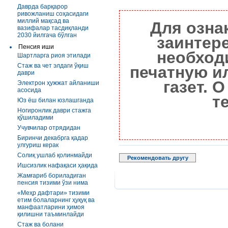
Даврда барқарор
ривожланиш соҳасидаги
миллий мақсад ва
Для озна
вазифалар тасдиқланди
2030 йилгача бўлган
заинтер
Пенсия иши
необход
Шартларга риоя этилади
Стаж ва чет элдаги ўқиш
печатную и
даври
газет. 
Электрон ҳужжат айланиши
асосида
т
Юз ёш билан юзлашганда
Ногиронлик даври стажга
қўшиладими
Учувчилар отрядидан
Биринчи декабрга қадар
улгуриш керак
Солиқ ушлаб қолинмайди
Рекомендовать другу
Ишсизлик нафақаси ҳақида
Жамғариб бориладиган
пенсия тизими ўзи нима
«Меҳр дафтари» тизими
етим болаларнинг ҳуқуқ ва
манфаатларини ҳимоя
қилишни таъминлайди
Стаж ва болани