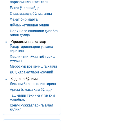
парваришлаш таътили
Ёлғиз ўзи яшайди
Стаж мавжуд бўлмаганда
Фақат бир марта
Жўнаб кетишдан олдин
Нарх-наво ошишини ҳисобга
олган ҳолда
Юридик маслаҳатлар
Ўзгартиришларни уставга
киритинг
Фаолиятни тўхтатиб туриш
мумкин
Меросхўр воз кечишга ҳақли
ДСҚ ҳаракатлари қонуний
Кадрлар бўлими
Диплом билан солиштиринг
Ариза ёзмаса ҳам бўлади
Ташкилий техника учун ким
жавобгар
Қонун ҳужжатларига амал
қилинг