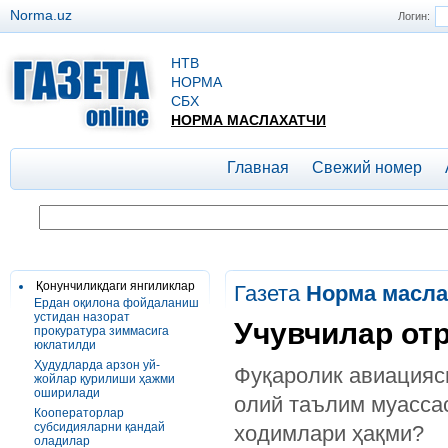
Norma.uz
Логин:
НТВ
НОРМА
СБХ
НОРМА МАСЛАХАТЧИ
Главная
Свежий номер
Қонунчиликдаги янгиликлар
Газета
Норма масла
Ердан оқилона фойдаланиш
устидан назорат
Учувчилар от
прокуратура зиммасига
юклатилди
Ҳудудларда арзон уй-
Фуқаролик авиацияс
жойлар қурилиши ҳажми
оширилади
олий таълим муасса
Кооператорлар
субсидияларни қандай
ходимлари ҳақми?
оладилар