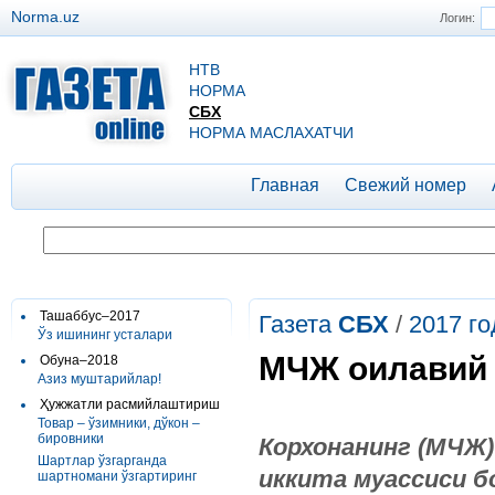
Norma.uz
Логин:
НТВ
НОРМА
СБХ
НОРМА МАСЛАХАТЧИ
Главная
Свежий номер
Ташаббус–2017
Газета
СБХ
/
2017 го
Ўз ишининг усталари
МЧЖ оилавий 
Обуна–2018
Азиз муштарийлар!
Ҳужжатли расмийлаштириш
Товар – ўзимники, дўкон –
бировники
Корхонанинг
(
МЧЖ
Шартлар ўзгарганда
иккита
муассиси
б
шартномани ўзгартиринг