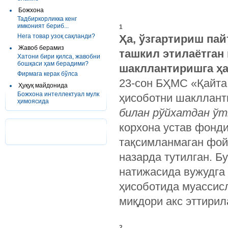
Божхона
Тадбиркорликка кенг
имконият бериб...
1
Нега товар узоқ сақланди?
Ҳа, ўзгартириш пай
Жавоб берамиз
ташкил этилаётган
Хатони бири қилса, жавобни
бошқаси ҳам берадими?
шакллантиришга ҳа
Фирмага керак бўлса
23-сон БҲМС «Қайта
Ҳуқуқ майдонида
Божхона интеллектуал мулк
ҳисоботни шакллан
ҳимоясида
билан рўйхатдан ўт
корхона устав фонди
тақсимланмаган фойд
назарда тутилган. Б
натижасида вужудга 
ҳисоботида муассисл
миқдори акс эттирил
2