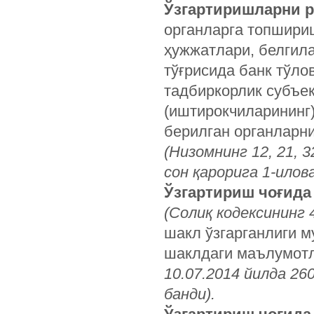
Ўзгартиришларни р
органларга топшири
ҳужжатлари, белгила
тўғрисида банк тўло
тадбиркорлик субъе
(иштирокчиларининг)
берилган органларни
(Низомнинг 12, 21, 3
сон қарорига 1-илова
Ўзгартириш чоғида
(Солиқ кодексининг 
шакл ўзгарганлиги м
шаклдаги маълумотл
10.07.2014 йилда 26
банди).