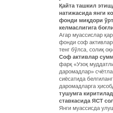
Қайта ташкил этиш
натижасида янги к
фонди миқдори ўрт
келмаслигига боғли
Агар муассислар қар
фонди соф активлар 
тенг бўлса, солиқ о
Соф активлар сумм
фарқ «Узоқ муддатл
даромадлар» счётлар
сиёсатида белгилан
даромадларга ҳисоб
тушумга киритилад
ставкасида ЯСТ со
Янги муассисда улу