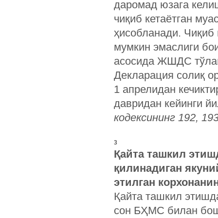
даромад юзага келиш
чиқиб кетаётган муа
ҳисобланади. Чиқиб 
мумкин эмаслиги бо
асосида ЖШДС тўла
Декларация солиқ ор
1 апрелидан кечикт
давридан кейинги й
кодексининг 192, 19
3
Қайта ташкил этиш
қилинадиган якуни
этилган корхонани
Қайта ташкил этишд
сон БҲМС билан бо