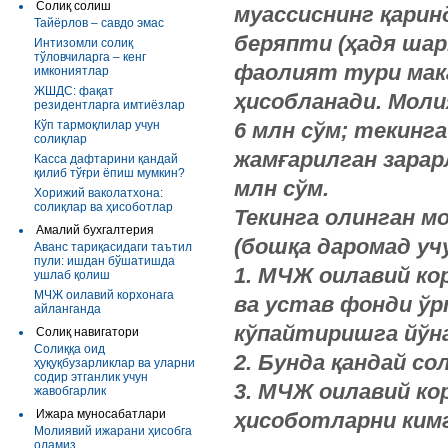
Солиқ солиш
муассиснинг
қарин
Тайёрлов – савдо эмас
беряпти
(
ҳадя
шар
Интизомли солиқ
тўловчиларга – кенг
фаолият тури мак
имкониятлар
ЖШДС: фақат
ҳисобланади. Моли
резидентларга имтиёзлар
Кўп тармоқлилар учун
6 млн сўм; текинга
солиқлар
жамғарилган зарарл
Касса дафтарини қандай
қилиб тўғри ёпиш мумкин?
млн сўм.
Хорижий ваколатхона:
солиқлар ва ҳисоботлар
Текинга олинган м
Амалий бухгалтерия
(бошқа даромад учу
Аванс тариқасидаги таътил
пули: ишдан бўшатишда
1. МЧЖ оилавий ко
ушлаб қолиш
МЧЖ оилавий корхонага
ва устав фонди ў
айланганда
кўпайтиришга йў
Солиқ навигатори
Солиққа оид
2. Бунда қандай с
ҳуқуқбузарликлар ва уларни
содир этганлик учун
3. МЧЖ оилавий ко
жавобгарлик
Ижара муносабатлари
ҳисоботларни ким
Молиявий ижарани ҳисобга
оламиз