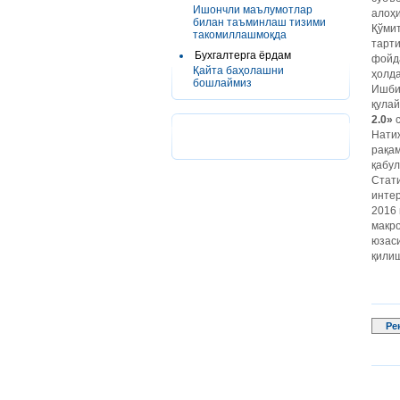
Ишончли маълумотлар
алоҳи
билан таъминлаш тизими
Қўми
такомиллашмоқда
тарти
Бухгалтерга ёрдам
фойда
Қайта баҳолашни
ҳолда
бошлаймиз
Ишбил
қулай
2.0»
с
Натиж
рақам
қабул
Стати
интер
2016 
макр
юзаси
қилиш
Ре