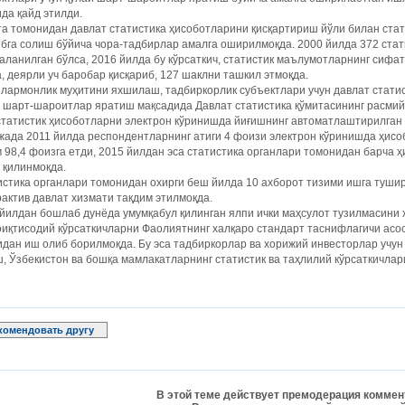
да қайд этилди.
та томонидан давлат статистика ҳисоботларини қисқартириш йўли билан ст
бга солиш бўйича чора-тадбирлар амалга оширилмоқда. 2000 йилда 372 ста
ланилган бўлса, 2016 йилда бу кўрсаткич, статистик маълумотларнинг сифат
, деярли уч баробар қисқариб, 127 шаклни ташкил этмоқда.
армонлик муҳитини яхшилаш, тадбиркорлик субъектлари учун давлат статис
 шарт-шароитлар яратиш мақсадида Давлат статистика қўмитасининг расмий
татистик ҳисоботларни электрон кўринишда йиғишнинг автоматлаштирилган
ада 2011 йилда респондентларнинг атиги 4 фоизи электрон кўринишда ҳисоб
 98,4 фоизга етди, 2015 йилдан эса статистика органлари томонидан барча 
 қилинмоқда.
стика органлари томонидан охирги беш йилда 10 ахборот тизими ишга тушир
актив давлат хизмати тақдим этилмоқда.
йилдан бошлаб дунёда умумқабул қилинган ялпи ички маҳсулот тузилмасини
оиқтисодий кўрсаткичларни Фаолиятнинг халқаро стандарт таснифлагичи а
дан иш олиб борилмоқда. Бу эса тадбиркорлар ва хорижий инвесторлар учун
, Ўзбекистон ва бошқа мамлакатларнинг статистик ва таҳлилий кўрсаткичлар
комендовать другу
В этой теме действует премодерация коммен