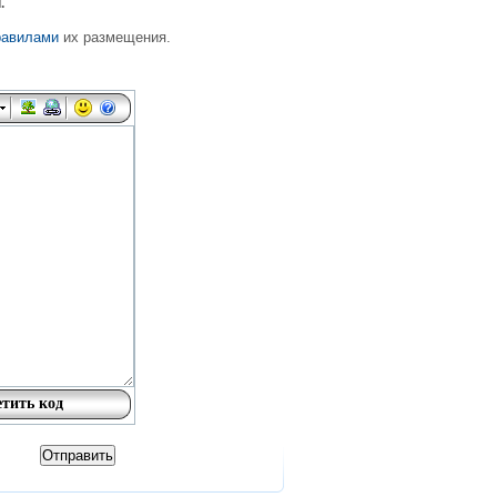
.
равилами
их размещения.