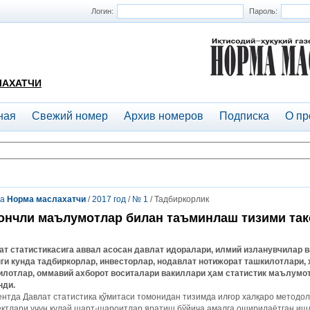
Логин:
Пароль:
ЛАХАТЧИ
ная
Свежий номер
Архив номеров
Подписка
О пр
та
Норма маслахатчи
/
2017 год
/
№ 1
/ Тадбиркорлик
нчли маълумотлар билан таъминлаш тизими та
ат статистикасига аввал асосан давлат идоралари, илмий изланувчилар в
нги кунда тадбиркорлар, инвесторлар, нодавлат нотижорат ташкилотлари,
илотлар, оммавий ахборот воситалари вакиллари ҳам статистик маълум
нди.
нтда Давлат статистика қўмитаси томонидан тизимда илғор халқаро методо
ектлари учун қулай шарт-шароитлар яратиш бўйича амалга оширилаётган иш