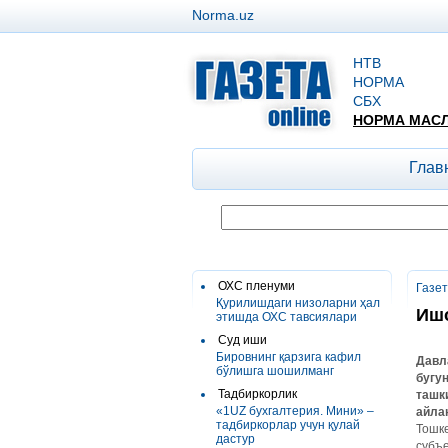
Norma.uz
НТВ
НОРМА
СБХ
НОРМА МАС
Глав
ОХС пленуми
Газе
Қурилишдаги низоларни ҳал
Ишо
этишда ОХС тавсиялари
Суд иши
Бировнинг қарзига кафил
Давл
бўлишга шошилманг
бугу
Тадбиркорлик
ташк
«1UZ бухгалтерия. Мини» –
айла
тадбиркорлар учун қулай
Тошке
дастур
субъ