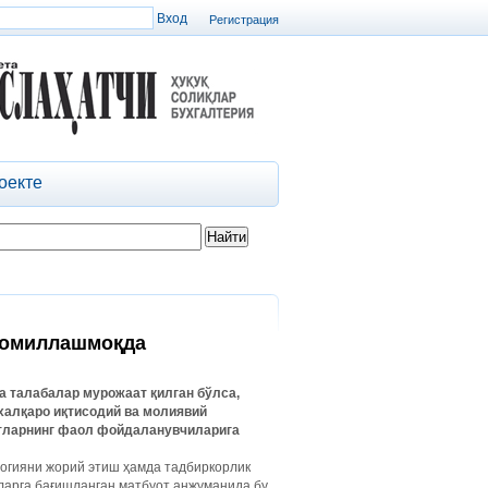
Регистрация
оекте
комиллашмоқда
а талабалар мурожаат қилган бўлса,
 халқаро иқтисодий ва молиявий
отларнинг фаол фойдаланувчиларига
логияни жорий этиш ҳамда тадбиркорлик
ларга бағишланган матбуот анжуманида бу