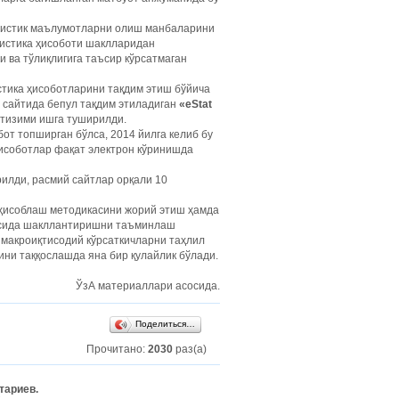
атистик маълумотларни олиш манбаларини
тистика ҳисоботи шаклларидан
и ва тўлиқлигига таъсир кўрсатмаган
тика ҳисоботларини тақдим этиш бўйича
 сайтида бепул тақдим этиладиган
«eStat
 тизими ишга туширилди.
от топширган бўлса, 2014 йилга келиб бу
ҳисоботлар фақат электрон кўринишда
илди, расмий сайтлар орқали 10
 ҳисоблаш методикасини жорий этиш ҳамда
сосида шакллантиришни таъминлаш
 макроиқтисодий кўрсаткичларни таҳлил
ини таққослашда яна бир қулайлик бўлади.
ЎзА материаллари асосида.
Поделиться…
Прочитано:
2030
раз(а)
тариев.