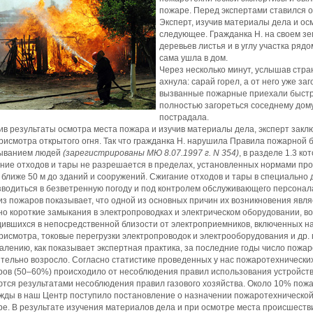
пожаре. Перед экспертами ставился о
Эксперт, изучив материалы дела и ос
следующее. Гражданка Н. на своем зе
деревьев листья и в углу участка рядо
сама ушла в дом.
Через несколько минут, услышав стра
ахнула: сарай горел, а от него уже за
вызванные пожарные приехали быстро
полностью загореться соседнему дому
пострадала.
в результаты осмотра места пожара и изучив материалы дела, эксперт заклю
рисмотра открытого огня. Так что гражданка Н. нарушила Правила пожарной 
ыванием людей
(зарегистрированы МЮ 8.07.1997 г.
N
354)
, в разделе 1.3 к
ние отходов и тары не разрешается в пределах, установленных нормами пр
 ближе 50 м до зданий и сооружений. Сжигание отходов и тары в специально
водиться в безветренную погоду и под контролем обслуживающего персонал
з пожаров показывает, что одной из основных причин их возникновения явля
о короткие замыкания в электропроводках и электрическом оборудовании, в
ившихся в непосредственной близости от электроприемников, включенных н
рисмотра, токовые перегрузки электропроводок и электрооборудования и др. 
алению, как показывает экспертная практика, за последние годы число пожар
тельно возросло. Согласно статистике проведенных у нас пожаротехнически
ов (50–60%) происходило от несоблюдения правил использования устройств
тся результатами несоблюдения правил газового хозяйства. Около 10% пожа
жды в наш Центр поступило постановление о назначении пожаротехнической
е. В результате изучения материалов дела и при осмотре места происшест