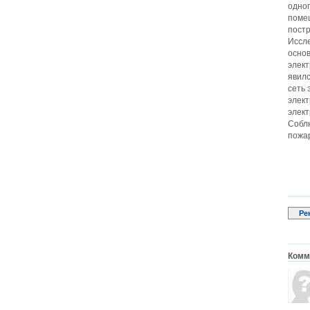
одног
помещ
постр
Иссле
основ
элект
явил
сеть 
элек
элект
Соблю
пожа
Ре
Комме