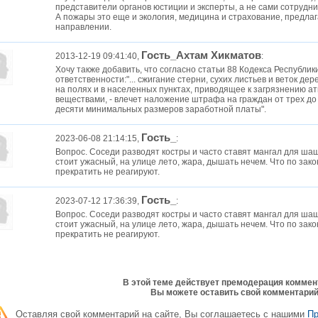
представители органов юстиции и эксперты, а не сами сотрудни
А пожары это еще и экология, медицина и страхование, предла
направлении.
Гость_Ахтам Хикматов
2013-12-19 09:41:40,
:
Хочу также добавить, что согласно статьи 88 Кодекса Республи
ответственности:"... сжигание стерни, сухих листьев и веток де
на полях и в населенных пунктах, приводящее к загрязнению 
веществами, - влечет наложение штрафа на граждан от трех до 
десяти минимальных размеров заработной платы".
Гость_
2023-06-08 21:14:15,
:
Вопрос. Соседи разводят костры и часто ставят мангал для ша
стоит ужасный, на улице лето, жара, дышать нечем. Что по зако
прекратить не реагируют.
Гость_
2023-07-12 17:36:39,
:
Вопрос. Соседи разводят костры и часто ставят мангал для ша
стоит ужасный, на улице лето, жара, дышать нечем. Что по зако
прекратить не реагируют.
В этой теме действует премодерация коммен
Вы можете оставить свой комментарий
Оставляя свой комментарий на сайте, Вы соглашаетесь с нашими
П