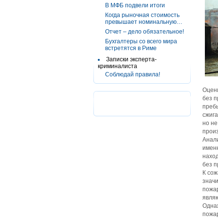
В МФБ подвели итоги
Когда рыночная стоимость
превышает номинальную…
Отчет – дело обязательное!
Бухгалтеры со всего мира
встретятся в Риме
Записки эксперта-
криминалиста
Соблюдай правила!
Оцени
без п
преб
сжига
но не
произ
Анали
именн
наход
без п
К сож
значи
пожар
являю
Одна
пожар