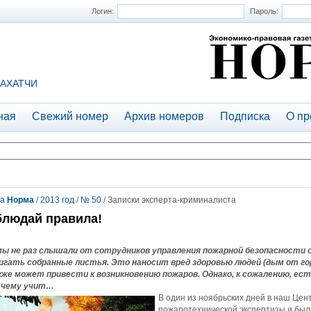
Логин:
Пароль:
АХАТЧИ
ная
Свежий номер
Архив номеров
Подписка
О пр
та
Норма
/
2013 год
/
№ 50
/ Записки эксперта-криминалиста
людай правила!
мы не раз слышали от сотрудников управления пожарной безопасности о 
игать собранные листья. Это наносит вред здоровью людей (дым от г
кже может привести к возникновению пожаров. Однако, к сожалению, ес
 чему учит…
В один из ноябрьских дней в наш Цен
пожаротехнической экспертизы и бы