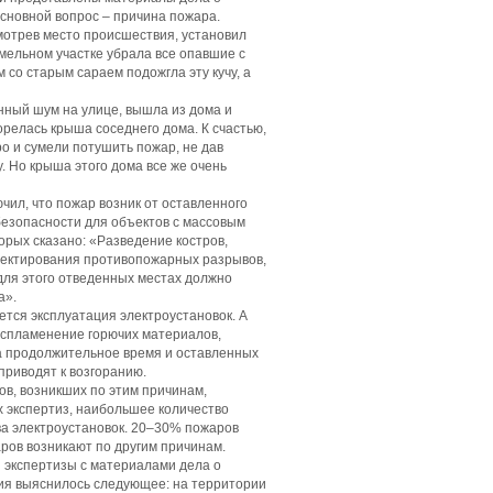
сновной вопрос – причина пожара.
мотрев место происшествия, установил
мельном участке убрала все опавшие с
м со старым сараем подожгла эту кучу, а
нный шум на улице, вышла из дома и
горелась крыша соседнего дома. К счастью,
 и сумели потушить пожар, не дав
. Но крыша этого дома все же очень
чил, что пожар возник от оставленного
безопасности для объектов с массовым
оторых сказано: «Разведение костров,
оектирования противопожарных разрывов,
 для этого отведенных местах должно
а».
ется эксплуатация электроустановок. А
оспламенение горючих материалов,
а продолжительное время и оставленных
приводят к возгоранию.
ов, возникших по этим причинам,
х экспертиз, наибольшее количество
а электроустановок. 20–30% пожаров
ров возникают по другим причинам.
 экспертизы с материалами дела о
вия выяснилось следующее: на территории