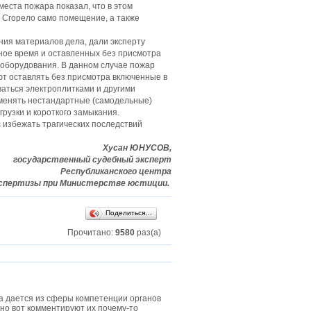
еста пожара показал, что в этом
 Сгорело само помещение, а также
ния материалов дела, дали эксперту
ьное время и оставленных без присмотра
ооборудования. В данном случае пожар
т оставлять без присмотра включенные в
ваться электроплитками и другими
именять нестандартные (самодельные)
рузки и короткого замыкания.
 избежать трагических последствий
Хусан ЮНУСОВ,
государственный судебный эксперт
Республиканского центра
кспертизы при Министерстве юстиции.
Поделиться…
Прочитано:
9580
раз(а)
а дается из сферы компетенции органов
 но вот комментируют их почему-то