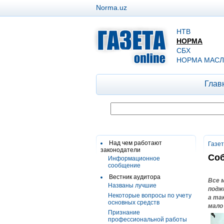
Norma.uz
НТВ
НОРМА
СБХ
НОРМА МАСЛ
Глав
Над чем работают
Газе
законодатели
Соб
Информационное
сообщение
Вестник аудитора
Все 
Названы лучшие
подж
Некоторые вопросы по учету
а та
основных средств
мало
Признание
профессиональной работы