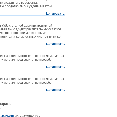
ки указанного ведомства.
гаю продолжить обсуждение в этом
Цитировать
ки Узбекистан об административной
ревьев либо других растительных остатков
атмосферного воздуха вредными
пяти, а на должностных лиц - от пяти до
Цитировать
шлыка около многоквартирного дома. Запах
ну могу им предъявить, по просьбе
Цитировать
шлыка около многоквартирного дома. Запах
ну могу им предъявить, по просьбе
Цитировать
тариев.
.
равилами
их размещения.