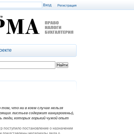
Регистрация
оекте
том, что ни в коем случае нельзя
орящих листьев содержит канцерогены),
ть люди, которых горький чужой опыт
тр поступило постановление о назначении
ли представлены материалы дела о