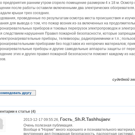
о предприятия ранним утром сгорело помещение размером 4 х 18 м. Осмотр м
ении после работы оставили включенными два электрических обогревателя.
адали крыши трех соседних.
дования, проведенные по результатам осмотра места происшествия и изуче
ания для вывода о том, что пожар возник из-за включенных на продолжител
ронагревательных приборов и токовых перегрузок электропроводок и электр
ся следствием нарушения Правил пожарной безопасности, которые запрещаю
электронагревательные приборы, телевизоры, радиоприемники и т.п.; пользо
тронагревательными приборами без подставок из негорючих материалов; пр
ронагревательные приборы и другие самодельные аппараты защиты от перег
дение этих и других правил пожарной безопасности поможет каждому из нас
ров.
судебной э
комендовать другу
нтарии к статье (4)
Гость_Sh.R.Tashhujaev
2013-12-17 09:55:26,
:
Очень полезная публикация.
Вообще в "Норме" много хорошего и познавательного материал
внутренних дел (пожарная безопасность, паспортная система),