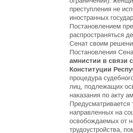
ограничений): женщи
преступления не исп
иностранных государс
Постановлением пред
распространяться де
Сенат своим решени
Постановления Сена
амнистии в связи 
Конституции Респу
процедура судебног
лиц, подлежащих ос
наказания по акту а
Предусматривается 
направленных на со
освобождаемых от на
трудоустройства, п