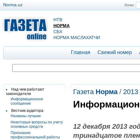
Norma.uz
Логин:
НТВ
НОРМА
СБХ
НОРМА МАСЛАХАТЧИ
Главная
Свежий номер
Над чем работают
Газета
Норма
/
2013
законодатели
Информационное
Информацион
сообщение
Вестник аудитора
Названы лучшие
Некоторые вопросы по учету
12 декабря 2013 г
основных средств
Признание
тринадцатое плена
профессиональной работы