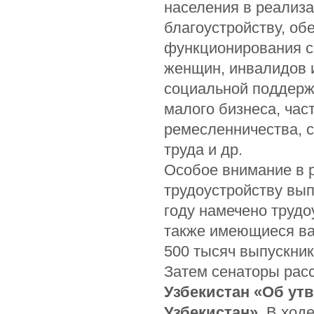
населения в реализ
благоустройству, об
функционирования с
женщин, инвалидов и
социальной поддерж
малого бизнеса, час
ремесленничества, 
труда и др.
Особое внимание в 
трудоустройству вы
году намечено трудо
также имеющиеся ва
500 тысяч выпускни
Затем сенаторы рас
Узбекистан «Об ут
Узбекистан»
.
В ходе