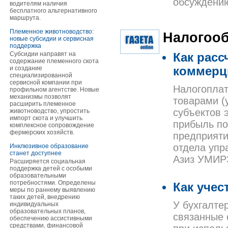
обсуждению
водителям наличия
бесплатного альтернативного
маршрута.
Племенное животноводство:
Налогоо
новые субсидии и сервисная
поддержка
Субсидии направят на
Как расс
содержание племенного скота
и создание
коммерц
специализированной
сервисной компании при
Налогоплат
профильном агентстве. Новые
механизмы позволят
товарами (
расширить племенное
субъектов 
животноводство, упростить
импорт скота и улучшить
прибыль по
комплексное сопровождение
фермерских хозяйств.
предприяти
отдела упр
Инклюзивное образование
станет доступнее
Азиз УМИР
Расширяется социальная
поддержка детей с особыми
образовательными
потребностями. Определены
Как учес
меры по раннему выявлению
таких детей, внедрению
У бухгалте
индивидуальных
образовательных планов,
связанные 
обеспечению ассистивными
средствами, финансовой