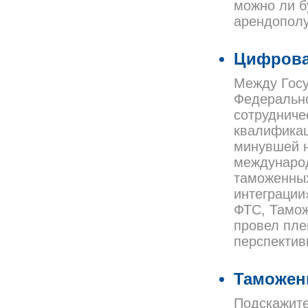
можно ли б
арендополу
Цифрова
Между Гос
Федеральн
сотрудниче
квалификаци
минувшей н
международ
таможенных
интеграции
ФТС, Тамож
провел пле
перспектив
Таможен
Подскажите