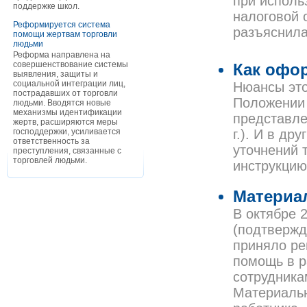
при исполь
поддержке школ.
налоговой 
Реформируется система
разъяснил
помощи жертвам торговли
людьми
Реформа направлена на
совершенствование системы
Как офо
выявления, защиты и
социальной интеграции лиц,
Нюансы это
пострадавших от торговли
Положении 
людьми. Вводятся новые
механизмы идентификации
представле
жертв, расширяются меры
господдержки, усиливается
г.). И в д
ответственность за
уточнений 
преступления, связанные с
торговлей людьми.
инструкцию
Материа
В октябре 
(подтвержд
приняло ре
помощь в р
сотрудника
Материальн