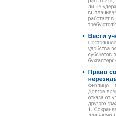
работника,
ли не удер
выплачивае
работает в
требуются?
Вести уч
Постоянное
удобства в
субсчетов 
бухгалтерс
Право с
нерезид
Физлицо – 
Долгое вре
отказа от 
другого гр
1. Сохраня
для нерези