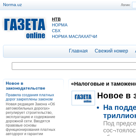
Norma.uz
Логин:
НТВ
НОРМА
СБХ
НОРМА МАСЛАХАТЧИ
Главная
Свежий номер
Новое в
«Налоговые и таможенны
законодательстве
Новое в 
Правила создания платных
дорог закреплены законом
Новая редакция Закона «Об
На подд
автомобильных дорогах»
регулирует строительство,
триллио
эксплуатацию и содержание
дорожной сети. Вводятся
Под предсе
правовые основы
сос¬тоялос
функционирования платных
автодорог и гарантии