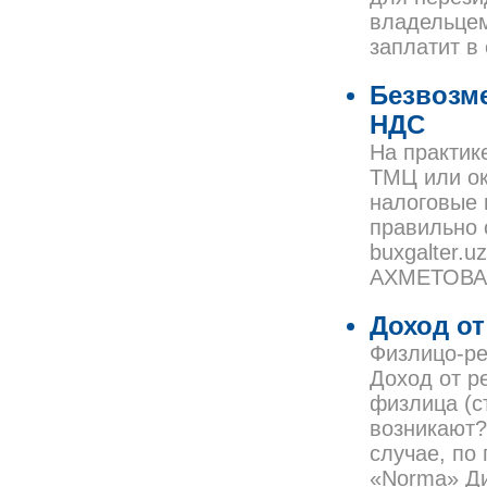
владельцем
заплатит в
Безвозме
НДС
На практик
ТМЦ или ок
налоговые 
правильно 
buxgalter.
АХМЕТОВА
Доход о
Физлицо-ре
Доход от р
физлица (с
возникают?
случае, по
«Norma» Д