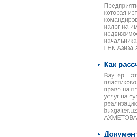
Предприяти
которая ис
командиров
налог на и
недвижимос
начальника
ГНК Азиза
Как расс
Ваучер – э
пластиково
право на п
услуг на с
реализацию
buxgalter.
АХМЕТОВА
Документ