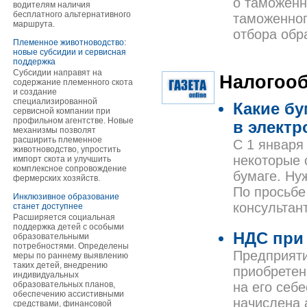
о таможенн
водителям наличия
бесплатного альтернативного
таможенног
маршрута.
отбора обра
Племенное животноводство:
новые субсидии и сервисная
поддержка
Субсидии направят на
Налогоо
содержание племенного скота
и создание
специализированной
Какие б
сервисной компании при
профильном агентстве. Новые
в элект
механизмы позволят
расширить племенное
C 1 января
животноводство, упростить
некоторые 
импорт скота и улучшить
комплексное сопровождение
бумаге. Ну
фермерских хозяйств.
По просьбе
Инклюзивное образование
консультан
станет доступнее
Расширяется социальная
поддержка детей с особыми
НДС при
образовательными
потребностями. Определены
Предприяти
меры по раннему выявлению
таких детей, внедрению
приобретен
индивидуальных
образовательных планов,
на его себ
обеспечению ассистивными
начислена 
средствами, финансовой