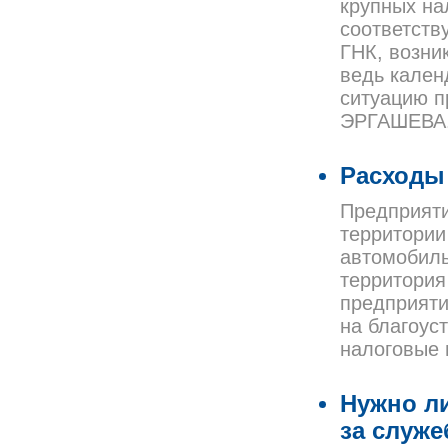
крупных на
соответств
ГНК, возни
ведь кален
ситуацию п
ЭРГАШЕВА
Расходы 
Предприяти
территории
автомобиль
территория
предприяти
на благоус
налоговые 
Нужно ли
за служ