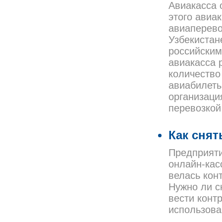
Авиакасса 
этого авиа
авиаперево
Узбекистан
российским
авиакасса 
количество
авиабилеты
организаци
перевозкой
Как снят
Предприяти
онлайн-кас
велась кон
Нужно ли с
вести конт
использов