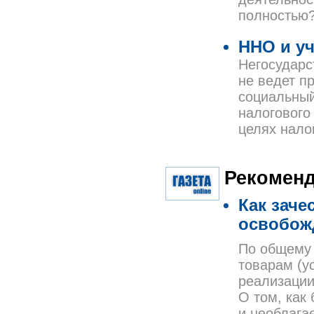
полностью
ННО и уч
Негосударс
не ведет п
социальный
налогового
целях нало
Рекоменд
Как заче
освобож
По общему 
товарам (у
реализации,
О том, как
и необлага