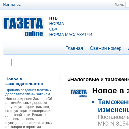
Norma.uz
Логин:
НТВ
НОРМА
СБХ
НОРМА МАСЛАХАТЧИ
Главная
Свежий номер
Новое в
«Налоговые и таможенны
законодательстве
Новое в 
Правила создания платных
дорог закреплены законом
Новая редакция Закона «Об
Таможен
автомобильных дорогах»
регулирует строительство,
изменен
эксплуатацию и содержание
дорожной сети. Вводятся
Постановле
правовые основы
МЮ N 3154-
функционирования платных
автодорог и гарантии