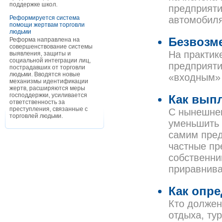
поддержке школ.
предприяти
Реформируется система
автомобил
помощи жертвам торговли
людьми
Безвозм
Реформа направлена на
совершенствование системы
На практик
выявления, защиты и
социальной интеграции лиц,
предприяти
пострадавших от торговли
людьми. Вводятся новые
«входным» 
механизмы идентификации
жертв, расширяются меры
господдержки, усиливается
Как вып
ответственность за
преступления, связанные с
С нынешнег
торговлей людьми.
уменьшить 
самим пред
частные пр
собственни
приравниваю
Как опре
Кто должен
отдыха, ту