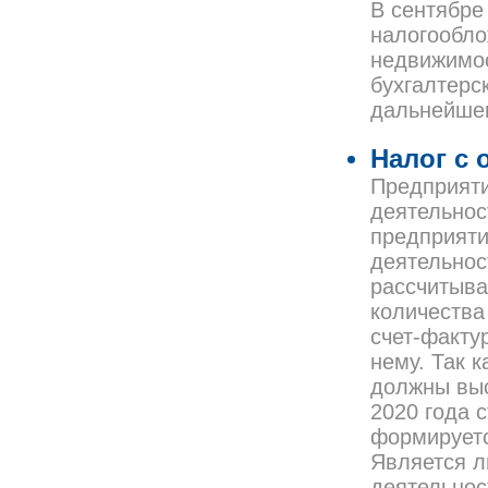
В сентябре
налогообло
недвижимос
бухгалтерс
дальнейшем
Налог с 
Предприяти
деятельнос
предприяти
деятельнос
рассчитыва
количества
счет-факту
нему. Так 
должны выс
2020 года 
формируетс
Является л
деятельнос