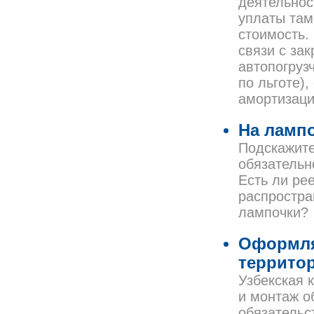
деятельнос
уплаты там
стоимость.
связи с за
автопогруз
по льготе),
амортизаци
На лампо
Подскажите
обязательн
Есть ли ре
распростра
лампочки?
Оформля
террито
Узбекская 
и монтаж о
обязательс