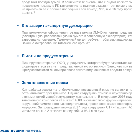
предстоит поездка домой. В вашей газете писали, что с видом на жител
последнюю поездку в РК таможенник на границе сказал, что я не могу в
не привозила ее с собой в последний свой приезд. Что, в 2016 году пр
валюты?
Кто заверит экспортную декларацию
При таможенном оформлении товара в режим ИМ-40 импортер предста
(электронную, распечатанную на бумаге и заверенную экспортером), ко
заверена импортером. Таможенный орган требует, чтобы декларацию за
Законно ли требование таможенного органа?
Льготы не предусмотрены
Планируется открытие ООО, учредителем которого будет казахстанская
формироваться за счет представленной ею оргтехники. Знаю, что при 
Предоставляются ли они при ввозе такого вида основных средств соз
Золотовалютные вояжи
Контрабанда золота – это, безусловно, повышенный риск, но велики и п
останавливают преступников. Однако сотрудники таможни неустанно п
экономический ущерб государству деятельность. В минувшем 2016 год
таможенного комплекса «Ташкент АЭРО» совместно с другими правоо
нарушений таможенного законодательства, пресечено незаконное перем
млрд сум. За прошедший период 2017 года сотрудники СТК «Ташкент 
и изъяли свыше 2 кг золотых изделий на 93,4 млн сум.
редыдущие номера