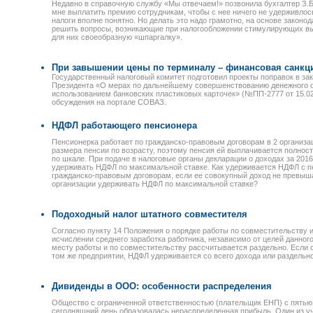
Недавно в справочную службу «Мы отвечаем!» позвонила бухгалтер З.Б.
мне выплатить премию сотрудникам, чтобы с нее ничего не удерживлос
налоги вполне понятно. Но делать это надо грамотно, на основе закон
решить вопросы, возникающие при налогообложении стимулирующих вып
для них своеобразную «шпаргалку».
При завышении цены по терминалу – финансовая санкци
Государственный налоговый комитет подготовил проекты поправок в за
Президента «О мерах по дальнейшему совершенствованию денежного о
использованием банковских пластиковых карточек» (№ПП-2777 от 15.02.
обсуждения на портале СОВАЗ.
НДФЛ работающего пенсионера
Пенсионерка работает по гражданско-правовым договорам в 2 организ
размера пенсии по возрасту, поэтому пенсия ей выплачивается полнос
по шкале. При подаче в налоговые органы декларации о доходах за 2016
удерживать НДФЛ по максимальной ставке. Как удерживается НДФЛ с пе
гражданско-правовым договорам, если ее совокупный доход не превыш
организации удерживать НДФЛ по максимальной ставке?
Подоходный налог штатного совместителя
Согласно пункту 14 Положения о порядке работы по совместительству
исчислении среднего заработка работника, независимо от целей данног
месту работы и по совместительству рассчитывается раздельно. Если 
том же предприятии, НДФЛ удерживается со всего дохода или раздельн
Дивиденды в ООО: особенности распределения
Общество с ограниченной ответственностью (плательщик ЕНП) с пятью 
сегодняшний день образовалась нераспределенная прибыль. Один из у