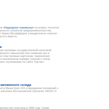
але
«Надзорные «каникулы»
на вопрос читателя:
льности субъектов предпринимательства,
рт Камал Музаффаров утвердительно ответил:
угого юриста.
и
ния органами государственной налоговой
венного завышения или снижения цен в
о пластиковым карточкам, применения
установленном порядке талонов и чеков,
ент опубликован на сайте Торгово-
таможенного склада
нета Министров «Об утверждении положений о
и магазина беспошлинной торговли» (№523 от
жительство получила в 2005 году. Скоро