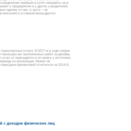
аспределения прибыли и хотят направить ее в
икают у предприятия и у других учредителей,
ко одному из них, а часть – не
я внесения в уставный фонд другого
транспортные услуги. В 2017-м в ходе сверки
л пропущен акт выполненных работ за декабрь
 услуг от нерезидента и по налогу у источника
периода по реализации. Можно ли
 пересдачи финансовой отчетности за 2014-й,
ей с доходов физических лиц