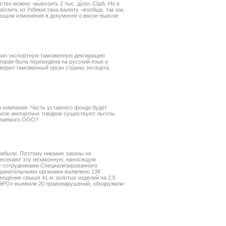
ьство можно ¬вывозить 2 тыс. долл. США. Но в
ывозить из Узбекистана валюту ¬вообще, так как
оизошли изменения в документе о ввозе-вывозе
вил экспортную таможенную декларацию
торая была переведена на русский язык и
верил таможенный орган страны экспорта.
 компания. Часть уставного фонда будет
ввозе импортных товаров существуют льготы.
даваемого ООО?
рибыли. Поэтому никакие законы не
ресекают эту незаконную, наносящую
у сотрудниками Специализированного
хранительными органами выявлено 138
ещение свыше 41 кг золотых изделий на 2,5
АЭРО» выявили 20 правонарушений, обнаружили