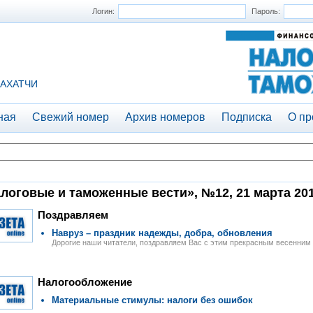
Логин:
Пароль:
АХАТЧИ
ная
Свежий номер
Архив номеров
Подписка
О пр
логовые и таможенные вести», №12, 21 марта 201
Поздравляем
Навруз – праздник надежды, добра, обновления
Дорогие наши читатели, поздравляем Вас с этим прекрасным весенним
Налогообложение
Материальные стимулы: налоги без ошибок