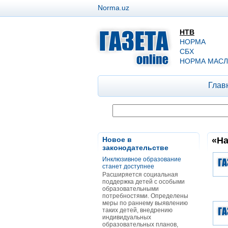
Norma.uz
НТВ
НОРМА
СБХ
НОРМА МАСЛ
Глав
Новое в
«На
законодательстве
Инклюзивное образование
станет доступнее
Расширяется социальная
поддержка детей с особыми
образовательными
потребностями. Определены
меры по раннему выявлению
таких детей, внедрению
индивидуальных
образовательных планов,