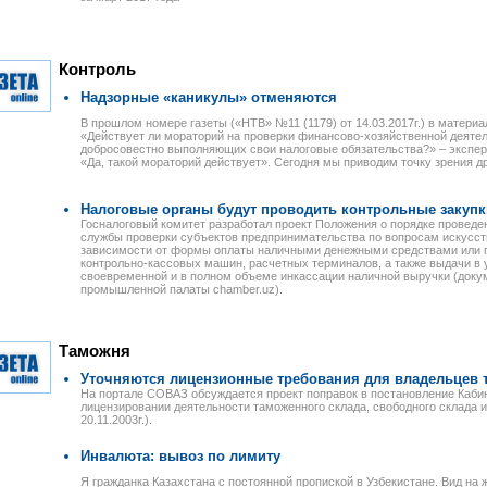
Контроль
Надзорные «каникулы» отменяются
В прошлом номере газеты («НТВ» №11 (1179) от 14.03.2017г.) в матери
«Действует ли мораторий на проверки финансово-хозяйственной деяте
добросовестно выполняющих свои налоговые обязательства?» – экспе
«Да, такой мораторий действует». Сегодня мы приводим точку зрения др
Налоговые органы будут проводить контрольные закупк
Госналоговый комитет разработал проект Положения о порядке проведе
службы проверки субъектов предпринимательства по вопросам искусст
зависимости от формы оплаты наличными денежными средствами или п
контрольно-кассовых машин, расчетных терминалов, а также выдачи в 
своевременной и в полном объеме инкассации наличной выручки (докум
промышленной палаты chamber.uz).
Таможня
Уточняются лицензионные требования для владельцев 
На портале СОВАЗ обсуждается проект поправок в постановление Каби
лицензировании деятельности таможенного склада, свободного склада 
20.11.2003г.).
Инвалюта: вывоз по лимиту
Я гражданка Казахстана с постоянной пропиской в Узбекистане. Вид на 