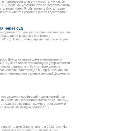
 и поинтересовалась у эксперта: «А как бы
ь?..» Желание хозсубъектов не переплачивать
одательных норм. Чтобы помочь бухгалтерам
лат, эксперты «Norma Online» подготовили
я через суд
конодательство для реализации постановления
бращения и развитию расчетов с
2017г.). В настоящее время они открыты для
ациях. Доход не превышает минимального
тью. НДФЛ в обеих организациях удерживается
 год ей сказали, что бухгалтерия должна
нсионерки, работающей в 2 организациях по
ает минимального размера пенсии? Должны ли
 и совмещения профессий и должностей при
о исчисления, заработная плата по основному
сотрудник совмещает должности на одном и
о с дохода за каждую должность?
учредителями было открыто в 2013 году. На
чредителей настаивает на выплате ему