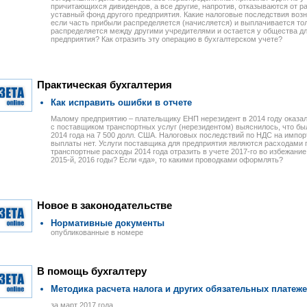
причитающихся дивидендов, а все другие, напротив, отказываются от р
уставный фонд другого предприятия. Какие налоговые последствия возн
если часть прибыли распределяется (начисляется) и выплачивается толь
распределяется между другими учредителями и остается у общества дл
предприятия? Как отразить эту операцию в бухгалтерском учете?
Практическая бухгалтерия
Как исправить ошибки в отчете
Малому предприятию – плательщику ЕНП нерезидент в 2014 году оказал 
с поставщиком транспортных услуг (нерезидентом) выяснилось, что бы
2014 года на 7 500 долл. США. Налоговых последствий по НДС на импорт
выплаты нет. Услуги поставщика для предприятия являются расходами 
транспортные расходы 2014 года отразить в учете 2017-го во избежание
2015-й, 2016 годы? Если «да», то какими проводками оформлять?
Новое в законодательстве
Нормативные документы
опубликованные в номере
В помощь бухгалтеру
Методика расчета налога и других обязательных платеж
за март 2017 года