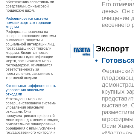
обеспечению ассистивными
Его отмечал
средствами, финансовой
день». Он 
поддержке школ.
очищение д
Реформируется система
помощи жертвам торговли
весеннего 
людьми
Реформа направлена на
совершенствование системы
выявления, защиты и
социальной интеграции лиц,
Экспорт
пострадавших от торговли
людьми. Вводятся новые
механизмы идентификации
Готовься
жертв, расширяются меры
господдержки, усиливается
ответственность за
Ферганский
преступления, связанные с
плодоовощн
торговлей людьми.
демонстрац
Как повысить эффективность
управления опасными
крупных за
отходами
представит
Утверждены меры по
совершенствованию системы
выставке. 
управления опасными
разместили
отходами. Они
предусматривают цифровой
агрофирмы 
мониторинг движения отходов,
обязательное планирование
Осиё Хамкор
обращения с ними, усиление
«Мастона» 
государственного контроля и