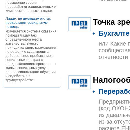
повышение уровня
переработки радиоактивных и
химически опасных отходов.
Лицам, не имеющим жилья,
Точка зр
предоставят социальную
помощь
Изменяется система оказания
Бухгалте
помощи лицам без
определенного места
или Какие 
жительства. Вместо
принудительного размещения
сообществ
по решению суда вводится
добровольное пребывание в
отчетности
социальных центрах с
предоставлением временного
жилья, социальных услуг,
профессионального обучения
и содействия в
Налогоо
трудоустройстве.
Перерабо
Предприяти
(код ОКОНХ
из давальч
из-за отсу
расчете ЕН