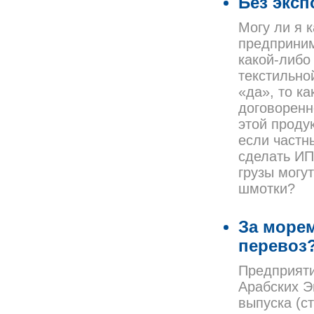
Без эксп
Могу ли я 
предприним
какой-либо
текстильно
«да», то к
договоренн
этой проду
если частн
сделать ИП
грузы могу
шмотки?
За морем
перевоз
Предприяти
Арабских Э
выпуска (с