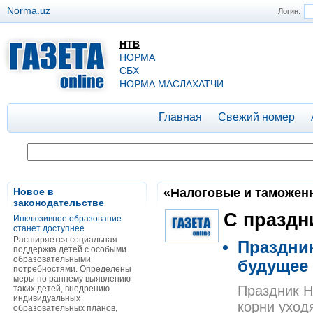
Norma.uz
Логин:
НТВ
НОРМА
СБХ
НОРМА МАСЛАХАТЧИ
Главная
Свежий номер
Новое в
«Налоговые и таможенны
законодательстве
C праздн
Инклюзивное образование
станет доступнее
Расширяется социальная
Праздник
поддержка детей с особыми
образовательными
будущее
потребностями. Определены
меры по раннему выявлению
Праздник Н
таких детей, внедрению
индивидуальных
корни уход
образовательных планов,