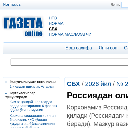
Norma.uz
Логин:
НТВ
НОРМА
СБХ
НОРМА МАСЛАХАТЧИ
Бош саҳифа
Янги сон
С
Қонунчиликдаги янгиликлар
СБХ
/
2026 йил
/
№ 2
1 июлдан нималар ўзгарди
Россиядан оли
Мутахассислар
тушунтиради
Ким ва қандай шартларда
Корхонамиз Россияд
соддалаштирилган 6 фозлик
ҚҚСга ўтиши мумкин
қилади (Россиядаги 
Корхона соддалаштирилган
6 фоизлик ҚҚС қўллаш
беради). Мазкур ваз
ҳуқуқига эга бўлмаслигининг
ноаниқ сабаблари