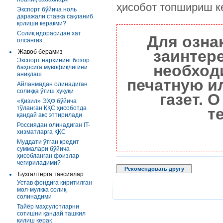
ҳисобот топшириш к
Экспорт бўйича ноль
даражали ставка сақланиб
қолиши керакми?
Солиқ идорасидан хат
Для озна
олсангиз...
заинтер
Жавоб берамиз
Экспорт нархининг бозор
необход
баҳосига мувофиқлигини
аниқлаш
печатную и
Айланмадан олинадиган
солиққа ўтиш ҳуқуқи
газет. 
«Қизил» ЭҲФ бўйича
тўланган ҚҚС ҳисоботда
т
қандай акс эттирилади
Россиядан олинадиган IT-
хизматларга ҚҚС
Муддати ўтган кредит
суммалари бўйича
ҳисобланган фоизлар
чегириладими?
Рекомендовать другу
Бухгалтерга тавсиялар
Устав фондига киритилган
мол-мулкка солиқ
солинадими
Тайёр маҳсулотларни
сотишни қандай ташкил
қилиш керак