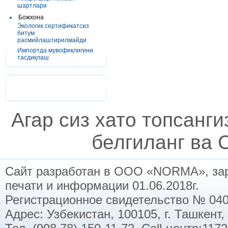
шартлари
Божхона
Экологик сертификатсиз
битум
расмийлаштирилмайди
Импортда мувофиқлигини
тасдиқлаш
Агар сиз хато топсанг
белгиланг ва C
Сайт разработан в ООО «NORMA», заре
печати и информации 01.06.2018г.
Регистрационное свидетельство № 040
Адрес: Узбекистан, 100105, г. Ташкент,