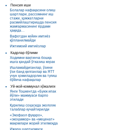
Пенсия иши
Болалар нафақасини олиш
шартлари, рассомнинг иш
стажи, ҳужжатларни
расмийлаштиришда пенсия
жамғармасининг ёрдами
ҳақида…
Вафотдан кейин имтиёз
қўлланилмайди
Ижтимоий имтиёзлар
Кадрлар бўлими
Ходимни вақтинча бошқа
ишга қандай ўтказиш керак
Ишламайдиганлар, ўзини
ўзи банд қилганлар ва ЯТТ
учун ҳомиладорлик ва туғиш
бўйича нафақалар
Уй-жой-коммунал хўжалиги
Янги Тошкентда «Буюк ипак
йўли» мажмуаси барпо
этилади
Қурилиш соҳасида экологик
талаблар кучайтирилди
«Экофаол фуқаро»,
«экоҳамкор» ва «меценат»
мақомлари жорий этилмоқда
Ижара шартномаси