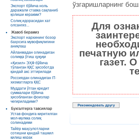
ўзгаришларнинг бош
Экспорт бўйича ноль
даражали ставка сақланиб
қолиши керакми?
Солиқ идорасидан хат
Для озна
олсангиз...
заинтер
Жавоб берамиз
Экспорт нархининг бозор
необход
баҳосига мувофиқлигини
аниқлаш
печатную и
Айланмадан олинадиган
солиққа ўтиш ҳуқуқи
газет. 
«Қизил» ЭҲФ бўйича
тўланган ҚҚС ҳисоботда
т
қандай акс эттирилади
Россиядан олинадиган IT-
хизматларга ҚҚС
Муддати ўтган кредит
суммалари бўйича
ҳисобланган фоизлар
чегириладими?
Рекомендовать другу
Бухгалтерга тавсиялар
Устав фондига киритилган
мол-мулкка солиқ
солинадими
Тайёр маҳсулотларни
сотишни қандай ташкил
қилиш керак