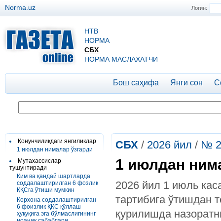
Norma.uz
Логин:
НТВ
НОРМА
СБХ
НОРМА МАСЛАХАТЧИ
Бош саҳифа
Янги сон
С
Қонунчиликдаги янгиликлар
СБХ
/
2026 йил
/
№ 2
1 июлдан нималар ўзгарди
1 июлдан ним
Мутахассислар
тушунтиради
Ким ва қандай шартларда
2026 йил 1 июль кас
соддалаштирилган 6 фозлик
ҚҚСга ўтиши мумкин
тартибига ўтишдан 
Корхона соддалаштирилган
6 фоизлик ҚҚС қўллаш
қурилишда назоратн
ҳуқуқига эга бўлмаслигининг
ноаниқ сабаблари