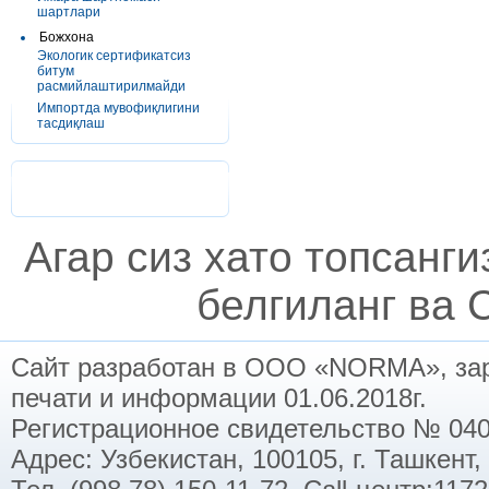
шартлари
Божхона
Экологик сертификатсиз
битум
расмийлаштирилмайди
Импортда мувофиқлигини
тасдиқлаш
Агар сиз хато топсанг
белгиланг ва C
Сайт разработан в ООО «NORMA», заре
печати и информации 01.06.2018г.
Регистрационное свидетельство № 040
Адрес: Узбекистан, 100105, г. Ташкент,