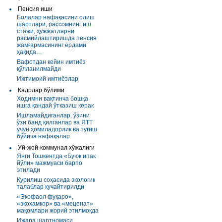
Пенсия иши
Болалар нафақасини олиш
шартлари, рассомнинг иш
стажи, ҳужжатларни
расмийлаштиришда пенсия
жамғармасининг ёрдами
ҳақида…
Вафотдан кейин имтиёз
қўлланилмайди
Ижтимоий имтиёзлар
Кадрлар бўлими
Ходимни вақтинча бошқа
ишга қандай ўтказиш керак
Ишламайдиганлар, ўзини
ўзи банд қилганлар ва ЯТТ
учун ҳомиладорлик ва туғиш
бўйича нафақалар
Уй-жой-коммунал хўжалиги
Янги Тошкентда «Буюк ипак
йўли» мажмуаси барпо
этилади
Қурилиш соҳасида экологик
талаблар кучайтирилди
«Экофаол фуқаро»,
«экоҳамкор» ва «меценат»
мақомлари жорий этилмоқда
Ижара шартномаси