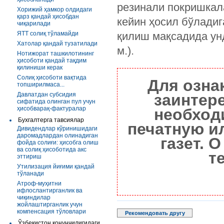
резинали покришкал
Хорижий ҳамкор олдидаги
қарз қандай ҳисобдан
кейин ҳосил бўладиг
чиқарилади
ЯТТ солиқ тўламайди
қилиш мақсадида унд
Хатолар қандай тузатилади
м.).
Нотижорат ташкилотининг
ҳисоботи қандай тақдим
қилиниши керак
Солиқ ҳисоботи вақтида
Для озна
топширилмаса...
Давлатдан субсидия
заинтер
сифатида олинган пул учун
ҳисобварақ-фактуралар
необход
Бухгалтерга тавсиялар
печатную и
Дивидендлар кўринишидаги
даромадлардан олинадиган
газет. 
фойда солиғи: ҳисобга олиш
ва солиқ ҳисоботида акс
т
эттириш
Утилизация йиғими қандай
тўланади
Атроф-муҳитни
ифлослантирганлик ва
чиқиндилар
жойлаштирганлик учун
компенсация тўловлари
Рекомендовать другу
Ўзбекистон қонунчилигидаги