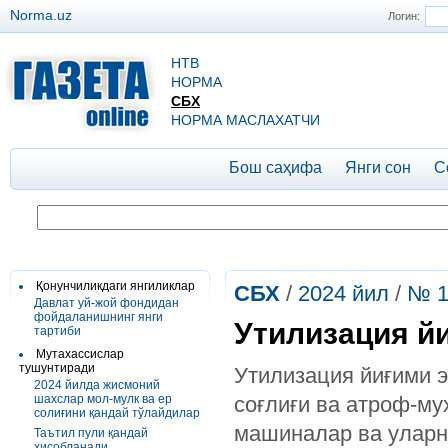
Norma.uz
Логин:
НТВ
НОРМА
СБХ
НОРМА МАСЛАХАТЧИ
Бош саҳифа
Янги сон
С
Қонунчиликдаги янгиликлар
СБХ
/
2024 йил
/
№ 1
Давлат уй-жой фондидан
фойдаланишнинг янги
Утилизация й
тартиби
Мутахассислар
тушунтиради
Утилизация йиғими 
2024 йилда жисмоний
шахслар мол-мулк ва ер
соғлиғи ва атроф-му
солиғини қандай тўлайдилар
машиналар ва уларн
Таътил пули қандай
ҳисобланади