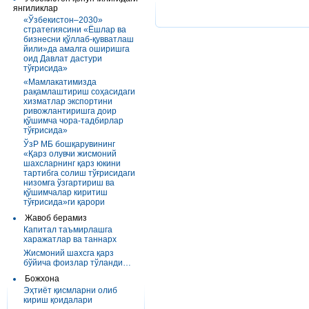
янгиликлар
«Ўзбекистон–2030»
стратегиясини «Ёшлар ва
бизнесни қўллаб-қувватлаш
йили»да амалга оширишга
оид Давлат дастури
тўғрисида»
«Мамлакатимизда
рақамлаштириш соҳасидаги
хизматлар экспортини
ривожлантиришга доир
қўшимча чора-тадбирлар
тўғрисида»
ЎзР МБ бошқарувининг
«Қарз олувчи жисмоний
шахсларнинг қарз юкини
тартибга солиш тўғрисидаги
низомга ўзгартириш ва
қўшимчалар киритиш
тўғрисида»ги қарори
Жавоб берамиз
Капитал таъмирлашга
харажатлар ва таннарх
Жисмоний шахсга қарз
бўйича фоизлар тўланди…
Божхона
Эҳтиёт қисмларни олиб
кириш қоидалари