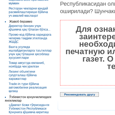
Республикасидан оли
мумкин
Ресторан чекларни қандай
оширилади? Шунчаки
расмийлаштириши бўйича
уч амалий маслаҳат
Жавоб берамиз
Директор бензин учун
Для озна
қўшимча ҳақ тўлаган бўлса...
заинтер
Промо-код бўйича харидорга
чегирма тақдим этилганда
необход
ЖШДС
Вахта усулида
печатную и
ишлайдиганларга таътиллар
учун ҳақ тўлашни ҳисоблаш
газет. 
хусусиятлари
Товар августда юкланиб,
т
ноябрда чек урилган
Лизинг объектини
суғурталаш бўйича
харажатлар
Trade-in тури бўйича
автомобилни реализация
қилиш
Рекомендовать другу
Ўзбекистон қонунчилигидаги
янгиликлар
«Давлат божи тўғрисида»ги
Ўзбекистон Республикаси
Қонунига қўшимча киритиш