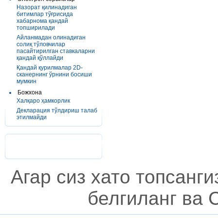
Назорат қилинадиган
битимлар тўғрисида
хабарнома қандай
топширилади
Айланмадан олинадиган
солиқ тўловчилар
пасайтирилган ставкаларни
қандай қўллайди
Қандай қурилмалар 2D-
сканернинг ўрнини босиши
мумкин
Божхона
Халқаро ҳамкорлик
Декларация тўлдириш талаб
этилмайди
Агар сиз хато топсанг
белгиланг ва C