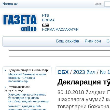
Norma.uz
Логин:
НТВ
НОРМА
СБХ
НОРМА МАСЛАХАТЧИ
Бош саҳифа
Янги сон
С
Қонунчиликдаги янгиликлар
СБХ
/
2023 йил
/
№ 1
Марказий банкнинг асосий
ставкаси ¬14%гача
Декларация т
пасайтирилди
Мутахассислар
тушунтиради
30.10.2018 йилдаги
Харидорлар ва сотувчилар
ўртасидаги р2р ҳисоб-
шахсларга умумий қ
китоблар қандай аниқланади
товарларни божхона
Чек-лист: қандай қилиб
жаримага асос яратмаслик