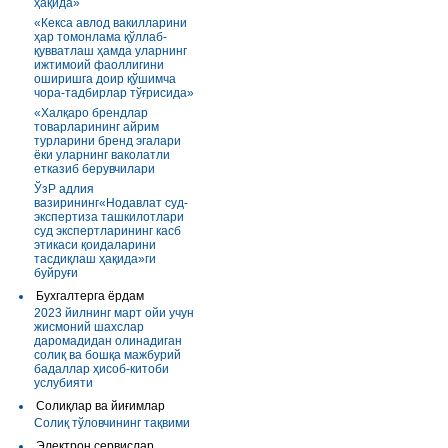
ҳақида»
«Кекса авлод вакилларини
ҳар томонлама қўллаб-
қувватлаш ҳамда уларнинг
ижтимоий фаоллигини
оширишга доир қўшимча
чора-тадбирлар тўғрисида»
«Халқаро брендлар
товарларининг айрим
турларини бренд эгалари
ёки уларнинг ваколатли
етказиб берувчилари
ЎзР адлия
вазирининг«Нодавлат суд-
экспертиза ташкилотлари
суд экспертларининг касб
этикаси қоидаларини
тасдиқлаш ҳақида»ги
буйруғи
Бухгалтерга ёрдам
2023 йилнинг март ойи учун
жисмоний шахслар
даромадидан олинадиган
солиқ ва бошқа мажбурий
бадаллар ҳисоб-китоби
услубияти
Солиқлар ва йиғимлар
Солиқ тўловчининг тақвими
Электрон сервислар