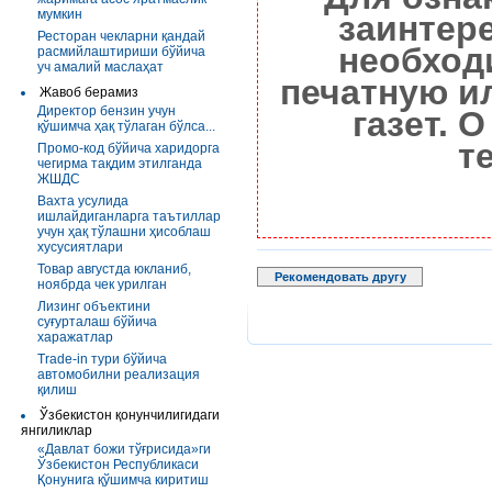
мумкин
заинтер
Ресторан чекларни қандай
необход
расмийлаштириши бўйича
уч амалий маслаҳат
печатную и
Жавоб берамиз
Директор бензин учун
газет. 
қўшимча ҳақ тўлаган бўлса...
т
Промо-код бўйича харидорга
чегирма тақдим этилганда
ЖШДС
Вахта усулида
ишлайдиганларга таътиллар
учун ҳақ тўлашни ҳисоблаш
хусусиятлари
Товар августда юкланиб,
Рекомендовать другу
ноябрда чек урилган
Лизинг объектини
суғурталаш бўйича
харажатлар
Trade-in тури бўйича
автомобилни реализация
қилиш
Ўзбекистон қонунчилигидаги
янгиликлар
«Давлат божи тўғрисида»ги
Ўзбекистон Республикаси
Қонунига қўшимча киритиш