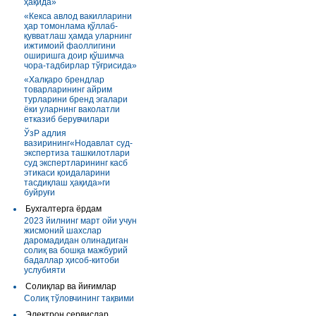
ҳақида»
«Кекса авлод вакилларини
ҳар томонлама қўллаб-
қувватлаш ҳамда уларнинг
ижтимоий фаоллигини
оширишга доир қўшимча
чора-тадбирлар тўғрисида»
«Халқаро брендлар
товарларининг айрим
турларини бренд эгалари
ёки уларнинг ваколатли
етказиб берувчилари
ЎзР адлия
вазирининг«Нодавлат суд-
экспертиза ташкилотлари
суд экспертларининг касб
этикаси қоидаларини
тасдиқлаш ҳақида»ги
буйруғи
Бухгалтерга ёрдам
2023 йилнинг март ойи учун
жисмоний шахслар
даромадидан олинадиган
солиқ ва бошқа мажбурий
бадаллар ҳисоб-китоби
услубияти
Солиқлар ва йиғимлар
Солиқ тўловчининг тақвими
Электрон сервислар