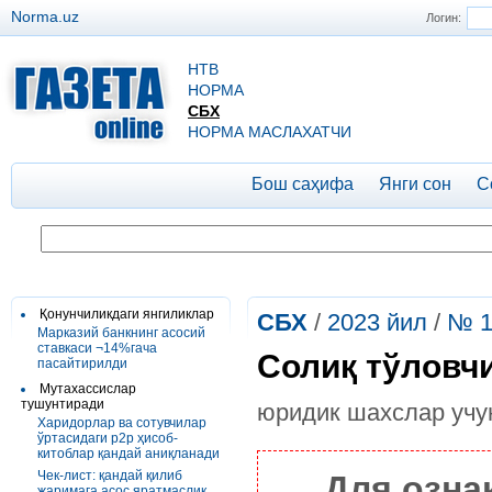
Norma.uz
Логин:
НТВ
НОРМА
СБХ
НОРМА МАСЛАХАТЧИ
Бош саҳифа
Янги сон
С
Қонунчиликдаги янгиликлар
СБХ
/
2023 йил
/
№ 1
Марказий банкнинг асосий
ставкаси ¬14%гача
Солиқ тўловч
пасайтирилди
Мутахассислар
тушунтиради
юридик шахслар уч
Харидорлар ва сотувчилар
ўртасидаги р2р ҳисоб-
китоблар қандай аниқланади
Чек-лист: қандай қилиб
Для озна
жаримага асос яратмаслик