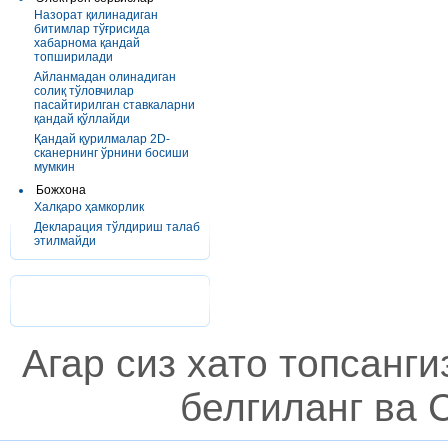
Назорат қилинадиган
битимлар тўғрисида
хабарнома қандай
топширилади
Айланмадан олинадиган
солиқ тўловчилар
пасайтирилган ставкаларни
қандай қўллайди
Қандай қурилмалар 2D-
сканернинг ўрнини босиши
мумкин
Божхона
Халқаро ҳамкорлик
Декларация тўлдириш талаб
этилмайди
Агар сиз хато топсанг
белгиланг ва C