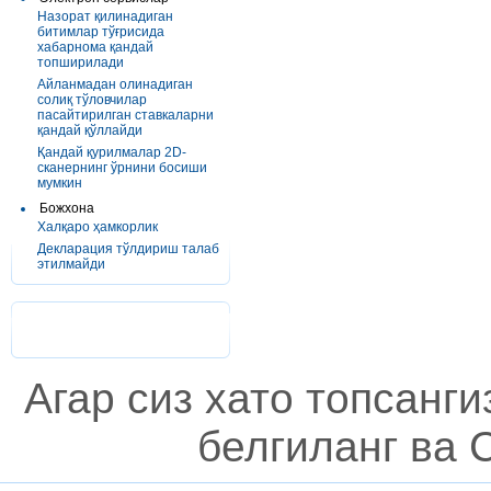
Назорат қилинадиган
битимлар тўғрисида
хабарнома қандай
топширилади
Айланмадан олинадиган
солиқ тўловчилар
пасайтирилган ставкаларни
қандай қўллайди
Қандай қурилмалар 2D-
сканернинг ўрнини босиши
мумкин
Божхона
Халқаро ҳамкорлик
Декларация тўлдириш талаб
этилмайди
Агар сиз хато топсанг
белгиланг ва C