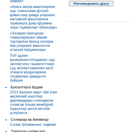
ҳақида»
Рекомендовать другу
«Кекса авлод вакилларини
ҳар томонлама қўллаб-
қувватлаш ҳамда уларнинг
ижтимоий фаоллигини
оширишга доир қўшимча
чора-тадбирлар тўғрисида»
«Халқаро брендлар
товарларининг айрим
турларини бренд эгалари
ёки уларнинг ваколатли
етказиб берувчилари
ЎзР адлия
вазирининг«Нодавлат суд-
экспертиза ташкилотлари
суд экспертларининг касб
этикаси қоидаларини
тасдиқлаш ҳақида»ги
буйруғи
Бухгалтерга ёрдам
2023 йилнинг март ойи учун
жисмоний шахслар
даромадидан олинадиган
солиқ ва бошқа мажбурий
бадаллар ҳисоб-китоби
услубияти
Солиқлар ва йиғимлар
Солиқ тўловчининг тақвими
Электрон сервислар