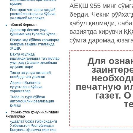
мумкин
АЁҚШ 955 минг сўмг
Ресторан чекларни қандай
берди. Чекни рўйхат
расмийлаштириши бўйича
уч амалий маслаҳат
қабул қилмади, саба
Жавоб берамиз
Директор бензин учун
вазиятда кирувчи Қ
қўшимча ҳақ тўлаган бўлса...
сўмга даромад юзаг
Промо-код бўйича харидорга
чегирма тақдим этилганда
ЖШДС
Вахта усулида
Для озна
ишлайдиганларга таътиллар
учун ҳақ тўлашни ҳисоблаш
заинтер
хусусиятлари
Товар августда юкланиб,
необход
ноябрда чек урилган
Лизинг объектини
печатную и
суғурталаш бўйича
харажатлар
газет. 
Trade-in тури бўйича
т
автомобилни реализация
қилиш
Ўзбекистон қонунчилигидаги
янгиликлар
«Давлат божи тўғрисида»ги
Ўзбекистон Республикаси
Қонунига қўшимча киритиш