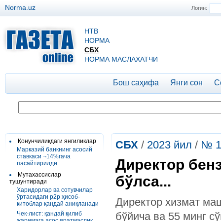
Norma.uz
Логин:
НТВ
НОРМА
СБХ
НОРМА МАСЛАХАТЧИ
Бош саҳифа
Янги сон
С
Қонунчиликдаги янгиликлар
СБХ
/
2023 йил
/
№ 1
Марказий банкнинг асосий
ставкаси ¬14%гача
Директор бенз
пасайтирилди
Мутахассислар
бўлса...
тушунтиради
Харидорлар ва сотувчилар
ўртасидаги р2р ҳисоб-
Директор хизмат маш
китоблар қандай аниқланади
Чек-лист: қандай қилиб
бўйича ва 55 минг с
жаримага асос яратмаслик