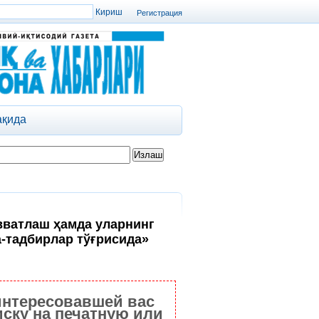
Регистрация
ақида
вватлаш ҳамда уларнинг
-тадбирлар тўғрисида»
интересовавшей вас
ску на печатную или