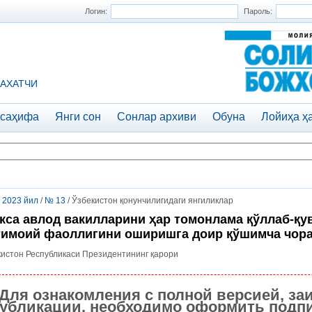
Логин:
Пароль:
АХАТЧИ
 саҳифа
Янги сон
Сонлар архиви
Обуна
Лойиҳа ҳ
/
2023 йил
/
№ 13
/ Ўзбекистон қонунчилигидаги янгиликлар
кса авлод вакилларини ҳар томонлама қўллаб-қу
имоий фаоллигини оширишга доир қўшимча чора
истон Республикаси Президентининг қарори
Для ознакомления с полной версией, за
убликации, необходимо оформить подпи