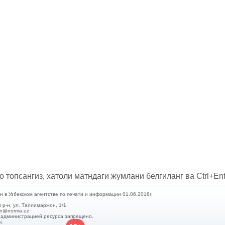
о топсангиз, хатоли матндаги жумлани белгиланг ва Ctrl+Ent
в Узбекском агентстве по печати и информации 01.06.2018г.
 р-н, ул. Таллимаржон, 1/1.
min@norma.uz
с администрацией ресурса запрещено.
ы.