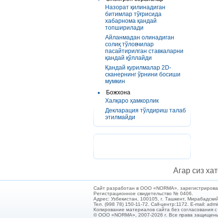
Назорат қилинадиган
битимлар тўғрисида
хабарнома қандай
топширилади
Айланмадан олинадиган
солиқ тўловчилар
пасайтирилган ставкаларни
қандай қўллайди
Қандай қурилмалар 2D-
сканернинг ўрнини босиши
мумкин
Божхона
Халқаро ҳамкорлик
Декларация тўлдириш талаб
этилмайди
Агар сиз хат
Сайт разработан в ООО «NORMA», зарегистрирован 
Регистрационное свидетельство № 0406.
Адрес: Узбекистан, 100105, г. Ташкент, Мирабадский
Тел. (998 78) 150-11-72. Call-центр:1172. E-mail: ad
Копирование материалов сайта без согласования 
© ООО «NORMA», 2007-2026 г. Все права защищен