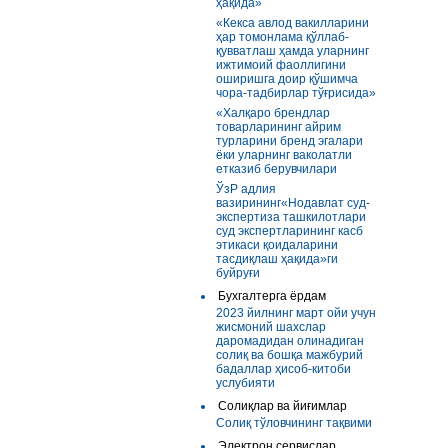
ҳақида»
«Кекса авлод вакилларини
ҳар томонлама қўллаб-
қувватлаш ҳамда уларнинг
ижтимоий фаоллигини
оширишга доир қўшимча
чора-тадбирлар тўғрисида»
«Халқаро брендлар
товарларининг айрим
турларини бренд эгалари
ёки уларнинг ваколатли
етказиб берувчилари
ЎзР адлия
вазирининг«Нодавлат суд-
экспертиза ташкилотлари
суд экспертларининг касб
этикаси қоидаларини
тасдиқлаш ҳақида»ги
буйруғи
Бухгалтерга ёрдам
2023 йилнинг март ойи учун
жисмоний шахслар
даромадидан олинадиган
солиқ ва бошқа мажбурий
бадаллар ҳисоб-китоби
услубияти
Солиқлар ва йиғимлар
Солиқ тўловчининг тақвими
Электрон сервислар