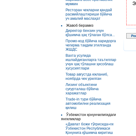
э
мумкин
Ресторан чекларни қандай
расмийлаштириши бўйича
уч амалий маслаҳат
Жавоб берамиз
Директор бензин учун
қўшимча ҳақ тўлаган бўлса...
Ре
Промо-код бўйича харидорга
чегирма тақдим этилганда
ЖШДС
Вахта усулида
ишлайдиганларга таътиллар
учун ҳақ тўлашни ҳисоблаш
хусусиятлари
Товар августда юкланиб,
ноябрда чек урилган
Лизинг объектини
суғурталаш бўйича
харажатлар
Trade-in тури бўйича
автомобилни реализация
қилиш
Ўзбекистон қонунчилигидаги
янгиликлар
«Давлат божи тўғрисида»ги
Ўзбекистон Республикаси
Қонунига қўшимча киритиш