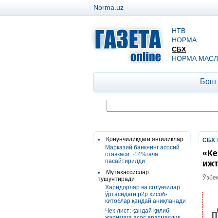
Norma.uz
НТВ
НОРМА
СБХ
НОРМА МАСЛ
Бош
Қонунчиликдаги янгиликлар
СБХ
Марказий банкнинг асосий
«Ке
ставкаси ¬14%гача
пасайтирилди
ижт
Мутахассислар
Ўзбек
тушунтиради
Харидорлар ва сотувчилар
ўртасидаги р2р ҳисоб-
китоблар қандай аниқланади
Чек-лист: қандай қилиб
п
жаримага асос яратмаслик