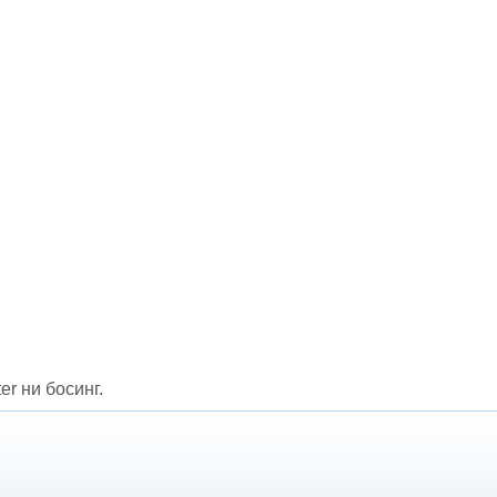
er ни босинг.