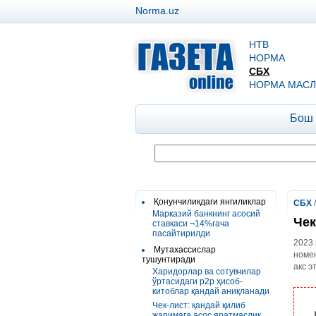
Norma.uz
НТВ
НОРМА
СБХ
НОРМА МАСЛ
Бош
Қонунчиликдаги янгиликлар
СБХ
Марказий банкнинг асосий
Чек
ставкаси ¬14%гача
пасайтирилди
2023 
Мутахассислар
номен
тушунтиради
акс э
Харидорлар ва сотувчилар
ўртасидаги р2р ҳисоб-
китоблар қандай аниқланади
Чек-лист: қандай қилиб
жаримага асос яратмаслик