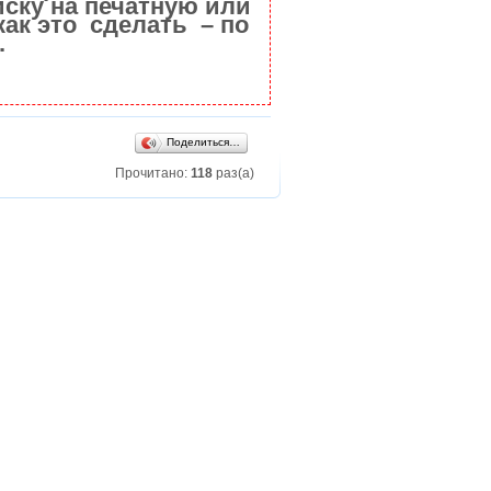
ску на печатную или
как это сделать – по
.
Поделиться…
Прочитано:
118
раз(а)