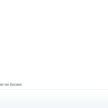
er ни босинг.