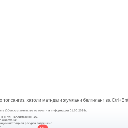
о топсангиз, хатоли матндаги жумлани белгиланг ва Ctrl+Ent
в Узбекском агентстве по печати и информации 01.06.2018г.
 р-н, ул. Таллимаржон, 1/1.
min@norma.uz
с администрацией ресурса запрещено.
ы.