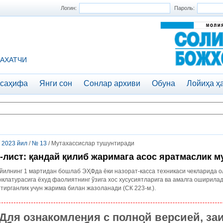
Логин:
Пароль:
АХАТЧИ
 саҳифа
Янги сон
Сонлар архиви
Обуна
Лойиҳа ҳ
/
2023 йил
/
№ 13
/ Мутахассислар тушунтиради
-лист: қандай қилиб жаримага асос яратмаслик 
йилнинг 1 мартидан бошлаб ЭҲФда ёки назорат-касса техникаси чекларида о
клатурасига ёхуд фаолиятнинг ўзига хос хусусиятларига ва амалга оширила
ттирганлик учун жарима билан жазоланади (СК 223-м.).
Для ознакомления с полной версией, за