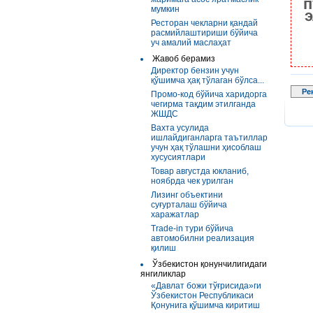
п
мумкин
э
Ресторан чекларни қандай
расмийлаштириши бўйича
уч амалий маслаҳат
Жавоб берамиз
Директор бензин учун
қўшимча ҳақ тўлаган бўлса...
Ре
Промо-код бўйича харидорга
чегирма тақдим этилганда
ЖШДС
Вахта усулида
ишлайдиганларга таътиллар
учун ҳақ тўлашни ҳисоблаш
хусусиятлари
Товар августда юкланиб,
ноябрда чек урилган
Лизинг объектини
суғурталаш бўйича
харажатлар
Trade-in тури бўйича
автомобилни реализация
қилиш
Ўзбекистон қонунчилигидаги
янгиликлар
«Давлат божи тўғрисида»ги
Ўзбекистон Республикаси
Қонунига қўшимча киритиш