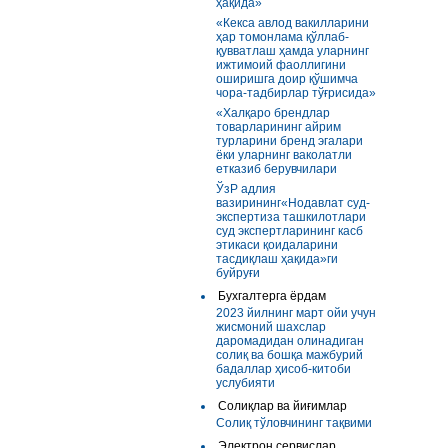
ҳақида»
«Кекса авлод вакилларини
ҳар томонлама қўллаб-
қувватлаш ҳамда уларнинг
ижтимоий фаоллигини
оширишга доир қўшимча
чора-тадбирлар тўғрисида»
«Халқаро брендлар
товарларининг айрим
турларини бренд эгалари
ёки уларнинг ваколатли
етказиб берувчилари
ЎзР адлия
вазирининг«Нодавлат суд-
экспертиза ташкилотлари
суд экспертларининг касб
этикаси қоидаларини
тасдиқлаш ҳақида»ги
буйруғи
Бухгалтерга ёрдам
2023 йилнинг март ойи учун
жисмоний шахслар
даромадидан олинадиган
солиқ ва бошқа мажбурий
бадаллар ҳисоб-китоби
услубияти
Солиқлар ва йиғимлар
Солиқ тўловчининг тақвими
Электрон сервислар