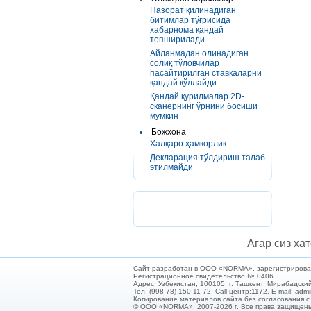
Назорат қилинадиган
битимлар тўғрисида
хабарнома қандай
топширилади
Айланмадан олинадиган
солиқ тўловчилар
пасайтирилган ставкаларни
қандай қўллайди
Қандай қурилмалар 2D-
сканернинг ўрнини босиши
мумкин
Божхона
Халқаро ҳамкорлик
Декларация тўлдириш талаб
этилмайди
Агар сиз хат
Сайт разработан в ООО «NORMA», зарегистрирован 
Регистрационное свидетельство № 0406.
Адрес: Узбекистан, 100105, г. Ташкент, Мирабадский
Тел. (998 78) 150-11-72. Call-центр:1172. E-mail: ad
Копирование материалов сайта без согласования 
© ООО «NORMA», 2007-2026 г. Все права защищен