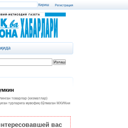
Регистрация
ақида
мумкин
линган товарлар (хизматлар)
диган турларига мувофиқ бўлмаган МХИКни
интересовавшей вас