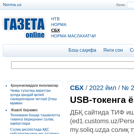
Norma.uz
Логин:
НТВ
НОРМА
СБХ
НОРМА МАСЛАХАТЧИ
Бош саҳифа
Янги сон
С
Қонунчиликдаги янгиликлар
СБХ
/
2022 йил
/
№ 2
Чекка тузатиш киритган
ҳолда қандай қилиб
USB-токенга 
санкцияларни четлаб ўтиш
мумкин
Жавоб берамиз
ДБҚ сайтида ТИФ иш
Техникани бошқа ташкилотга
текинга беришнинг солиқ
(ed1.customs.uz/Pers
оқибатлари
my.soliq.uzда солиқ
Солиқ ҳисоботида ҚҚС
қайтарилишини акс эттириш