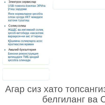
Электрон сервислар
USB-токенга ёзилган ЭРИга
ўтиш зарурми
Янги нормаларни ҳисобга
олган ҳолда НКТ чекидаги
хатони тузатиш
Солиқ солиш
ЖШДС ва ижтимоий солиқ
ҳисоб-китобида «касаллик
варақаси»ни акс эттириш
Қўшимча солиқларга асос
яратмаслик мумкин
Амалий бухгалтерия
Бинони реконструкция
қилишдаги ТМБ қандай
ҳисобга олинади
Агар сиз хато топсанг
белгиланг ва C