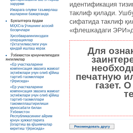
идентификация тизи
зарурми
Ижарага олувчи таъмирлаш
таклиф қилади. Ушбу
ишларини бажарганда
сифатида таклиф қи
Бухгалтерга ёрдам
МҲХСга ўтишнинг асосий
«флешкадаги ЭРИ»д
босқичлари
Ҳисобварағингинздаги
операциялар
тўхтатилмаслиги учун
Для озна
қандай ишлаш керак
Ўзбекистон қонунчилигидаги
заинтер
янгиликлар
«Ер участкаларини
необход
компенсация эвазига жамоат
эҳтиёжлари учун олиб қўйиш
печатную и
тартиб-таомиллари
тўғрисида»
газет. 
«Ер участкаларини
т
компенсация эвазига жамоат
эҳтиёжлари учун олиб қўйиш
тартиб-таомиллари
такомиллаштирилиши
муносабати билан
Ўзбекистон
Республикасининг айрим
қонун ҳужжатларига
ўзгартиш ва қўшимчалар
Рекомендовать другу
киритиш тўғрисида»