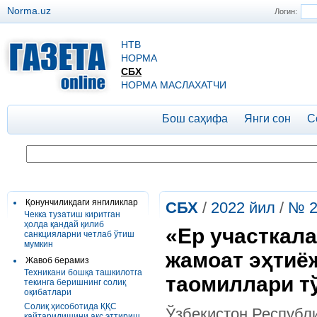
Norma.uz
Логин:
НТВ
НОРМА
СБХ
НОРМА МАСЛАХАТЧИ
Бош саҳифа
Янги сон
С
Қонунчиликдаги янгиликлар
СБХ
/
2022 йил
/
№ 2
Чекка тузатиш киритган
ҳолда қандай қилиб
«Ер участкал
санкцияларни четлаб ўтиш
мумкин
жамоат эҳтиёж
Жавоб берамиз
Техникани бошқа ташкилотга
таомиллари т
текинга беришнинг солиқ
оқибатлари
Солиқ ҳисоботида ҚҚС
Ўзбекистон Республ
қайтарилишини акс эттириш