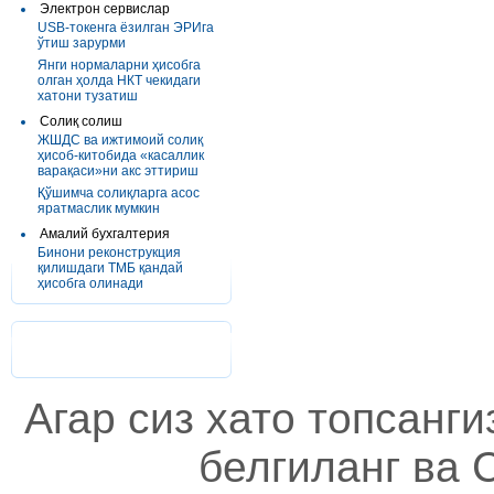
Электрон сервислар
USB-токенга ёзилган ЭРИга
ўтиш зарурми
Янги нормаларни ҳисобга
олган ҳолда НКТ чекидаги
хатони тузатиш
Солиқ солиш
ЖШДС ва ижтимоий солиқ
ҳисоб-китобида «касаллик
варақаси»ни акс эттириш
Қўшимча солиқларга асос
яратмаслик мумкин
Амалий бухгалтерия
Бинони реконструкция
қилишдаги ТМБ қандай
ҳисобга олинади
Агар сиз хато топсанг
белгиланг ва C