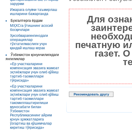
зарурми
Ижарага олувчи таъмирлаш
ишларини бажарганда
Для озна
Бухгалтерга ёрдам
заинтер
МҲХСга ўтишнинг асосий
босқичлари
необход
Ҳисобварағингинздаги
операциялар
печатную и
тўхтатилмаслиги учун
қандай ишлаш керак
газет. 
Ўзбекистон қонунчилигидаги
т
янгиликлар
«Ер участкаларини
компенсация эвазига жамоат
эҳтиёжлари учун олиб қўйиш
тартиб-таомиллари
тўғрисида»
«Ер участкаларини
компенсация эвазига жамоат
эҳтиёжлари учун олиб қўйиш
Рекомендовать другу
тартиб-таомиллари
такомиллаштирилиши
муносабати билан
Ўзбекистон
Республикасининг айрим
қонун ҳужжатларига
ўзгартиш ва қўшимчалар
киритиш тўғрисида»