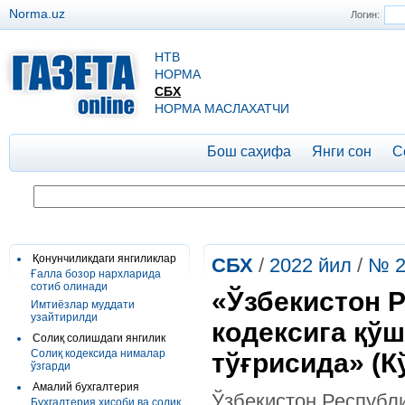
Norma.uz
Логин:
НТВ
НОРМА
СБХ
НОРМА МАСЛАХАТЧИ
Бош саҳифа
Янги сон
С
Қонунчиликдаги янгиликлар
СБХ
/
2022 йил
/
№ 2
Ғалла бозор нархларида
сотиб олинади
«Ўзбекистон 
Имтиёзлар муддати
узайтирилди
кодексига қў
Солиқ солишдаги янгилик
Солиқ кодексида нималар
тўғрисида» (К
ўзгарди
Амалий бухгалтерия
Ўзбекистон Республ
Бухгалтерия ҳисоби ва солиқ