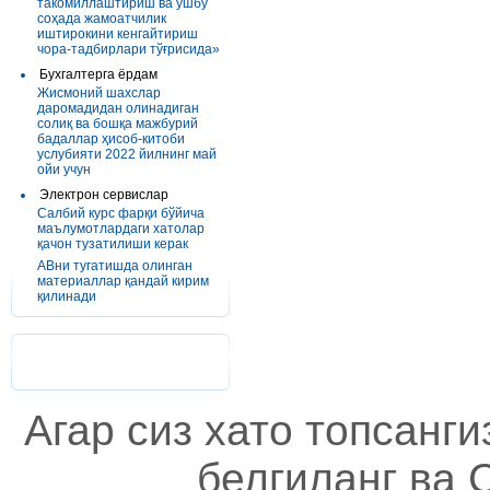
такомиллаштириш ва ушбу
соҳада жамоатчилик
иштирокини кенгайтириш
чора-тадбирлари тўғрисида»
Бухгалтерга ёрдам
Жисмоний шахслар
даромадидан олинадиган
солиқ ва бошқа мажбурий
бадаллар ҳисоб-китоби
услубияти 2022 йилнинг май
ойи учун
Электрон сервислар
Салбий курс фарқи бўйича
маълумотлардаги хатолар
қачон тузатилиши керак
АВни тугатишда олинган
материаллар қандай кирим
қилинади
Агар сиз хато топсанг
белгиланг ва C