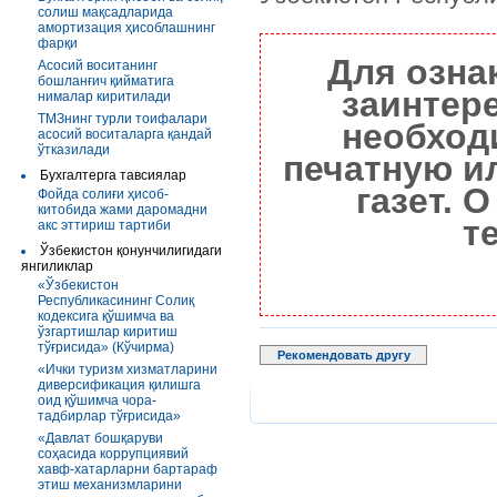
солиш мақсадларида
амортизация ҳисоблашнинг
фарқи
Для озна
Асосий воситанинг
бошланғич қийматига
заинтер
нималар киритилади
ТМЗнинг турли тоифалари
необход
асосий воситаларга қандай
ўтказилади
печатную и
Бухгалтерга тавсиялар
газет. 
Фойда солиғи ҳисоб-
китобида жами даромадни
т
акс эттириш тартиби
Ўзбекистон қонунчилигидаги
янгиликлар
«Ўзбекистон
Республикасининг Солиқ
кодексига қўшимча ва
ўзгартишлар киритиш
тўғрисида» (Кўчирма)
Рекомендовать другу
«Ички туризм хизматларини
диверсификация қилишга
оид қўшимча чора-
тадбирлар тўғрисида»
«Давлат бошқаруви
соҳасида коррупциявий
хавф-хатарларни бартараф
этиш механизмларини