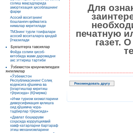
солиш мақсадларида
Для озна
амортизация ҳисоблашнинг
фарқи
заинтер
Асосий воситанинг
бошланғич қийматига
необход
нималар киритилади
печатную и
ТМЗнинг турли тоифалари
асосий воситаларга қандай
газет. 
ўтказилади
Бухгалтерга тавсиялар
т
Фойда солиғи ҳисоб-
китобида жами даромадни
акс эттириш тартиби
Ўзбекистон қонунчилигидаги
янгиликлар
«Ўзбекистон
Республикасининг Солиқ
Рекомендовать другу
кодексига қўшимча ва
ўзгартишлар киритиш
тўғрисида» (Кўчирма)
«Ички туризм хизматларини
диверсификация қилишга
оид қўшимча чора-
тадбирлар тўғрисида»
«Давлат бошқаруви
соҳасида коррупциявий
хавф-хатарларни бартараф
этиш механизмларини