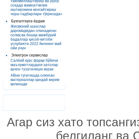
такомиллаштириш ва ушбу
соҳада жамоатчилик
иштирокини кенгайтириш
чора-тадбирлари тўғрисида»
Бухгалтерга ёрдам
Жисмоний шахслар
даромадидан олинадиган
солиқ ва бошқа мажбурий
бадаллар ҳисоб-китоби
услубияти 2022 йилнинг май
ойи учун
Электрон сервислар
Салбий курс фарқи бўйича
маълумотлардаги хатолар
қачон тузатилиши керак
АВни тугатишда олинган
материаллар қандай кирим
қилинади
Агар сиз хато топсанг
белгиланг ва C