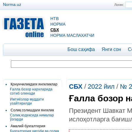
Norma.uz
Логин:
НТВ
НОРМА
СБХ
НОРМА МАСЛАХАТЧИ
Бош саҳифа
Янги сон
С
Қонунчиликдаги янгиликлар
СБХ
/
2022 йил
/
№ 2
Ғалла бозор нархларида
сотиб олинади
Ғалла бозор 
Имтиёзлар муддати
узайтирилди
Президент Шавкат М
Солиқ солишдаги янгилик
Солиқ кодексида нималар
ислоҳотларга бағишл
ўзгарди
Амалий бухгалтерия
Бухгалтерия ҳисоби ва солиқ