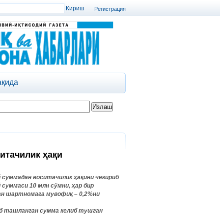
Регистрация
ақида
итачилик ҳақи
й
суммадан
воситачилик
ҳақини
чегириб
суммаси 10 млн сўмни, ҳар бир
ан шартномага мувофиқ – 0,2%ни
риб ташланган сумма келиб тушган