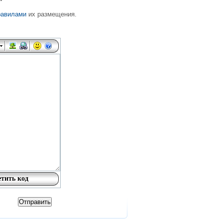
равилами
их размещения.