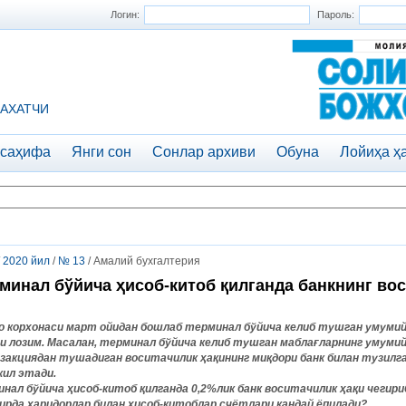
Логин:
Пароль:
АХАТЧИ
 саҳифа
Янги сон
Сонлар архиви
Обуна
Лойиҳа ҳ
/
2020 йил
/
№ 13
/ Амалий бухгалтерия
минал бўйича ҳисоб-китоб қилганда банкнинг вос
о
корхонаси
март
ойидан
бошлаб
терминал
бўйича
келиб
тушган
умуми
и
лозим
.
Масалан, терминал бўйича келиб тушган маблағларнинг умумий 
закциядан тушадиган воситачилик ҳақининг миқдори банк билан тузилг
ил этади.
инал бўйича ҳисоб
-
китоб қилганда 0,2%лик банк воситачилик ҳақи чеги
ирда харидорлар билан ҳисоб-китоблар счётлари қандай ёпилади?