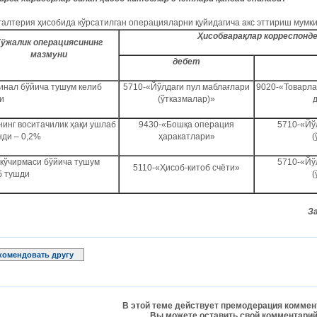
галтерия ҳисобида кўрсатилган операцияларни қуйидагича акс эттириш мумки
Ҳисобварақлар корреспонд
ўжалик операциясининг
мазмуни
дебет
инал бўйича тушум келиб
5710-«Йўлдаги пул маблағлари
9020-«Товарла
и
(ўтказмалар)»
нинг воситачилик ҳақи ушлаб
9430-«Бошқа операция
5710-«Йў
нди – 0,2%
ҳаракатлари»
(
 кўчирмаси бўйича тушум
5710-«Йў
5110-«Ҳисоб-китоб счёти»
б тушди
(
З
комендовать другу
В этой теме действует премодерация коммен
Вы можете оставить свой комментарий