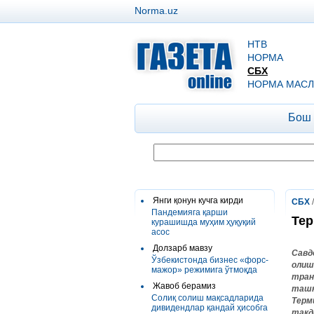
Norma.uz
НТВ
НОРМА
СБХ
НОРМА МАСЛ
Бош
Янги қонун кучга кирди
СБХ
Пандемияга қарши
Тер
курашишда муҳим ҳуқуқий
асос
Долзарб мавзу
Савд
Ўзбекистонда бизнес «форс-
олиш
мажор» режимига ўтмоқда
тран
Жавоб берамиз
ташк
Солиқ солиш мақсадларида
Терм
дивидендлар қандай ҳисобга
тақд