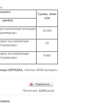
н:
енцияси
Сумма, минг
сўм
кредит
рни реализация қилишдан
10 000
даромадлар»
лдаги пул маблағлари
20
ўтказмалар)»
лдаги пул маблағлари
9 980
ўтказмалар)»
амира ЖЎРАЕВА,
«Norma» МЧЖ эксперти.
Поделиться…
Прочитано:
1219
раз(а)
тариев.
.