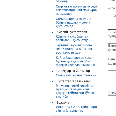
олинади
Оғир юк кўтарувчи авто учун
– Бух
амортизациянинг мажбурий
нормалари
Х
Ҳомиладорлик ва туғиш
бўйича нафақа – солиқ
ҳисоботида
Терм
Амалий бухгалтерия
тушд
Қўшимча ҳисобланган
солиқлар – ҳисоботда
Терминал бўйича ҳисоб-
Банк
китоб қилганда банкнинг
қоли
воситачилик ҳақи
Қайта баҳолашдан ҳосил
Банк
бўлган курсдаги ижобий
кели
фарқни ҳисобдан чиқариш
Солиқлар ва йиғимлар
Солиқ тўловчининг тақвими
Бухгалтерга тавсиялар
МЧЖнинг чиқиб кетаётган
муассисига улушининг
ҳақиқий қийматини тўлаш
Ре
тартиби
Божхона
Инкотермс-2020 қоидалари:
сўнгги ўзгаришлар