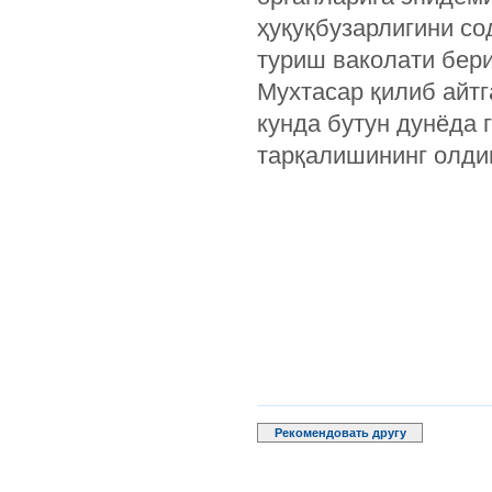
ҳуқуқбузарлигини с
туриш ваколати бер
Мухтасар қилиб айтг
кунда бутун дунёда 
тарқалишининг олди
Рекомендовать другу