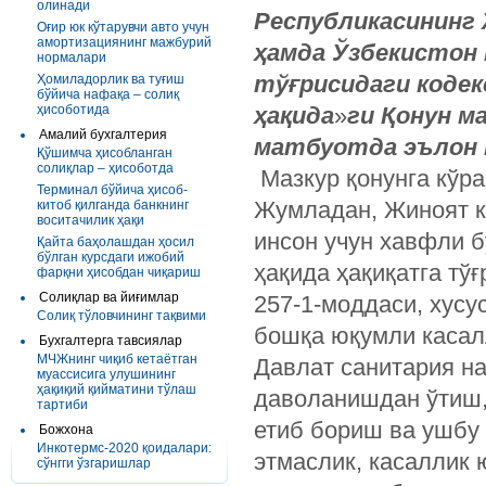
олинади
Республикасининг
Оғир юк кўтарувчи авто учун
амортизациянинг мажбурий
ҳамда Ўзбекистон
нормалари
тўғрисидаги коде
Ҳомиладорлик ва туғиш
бўйича нафақа – солиқ
ҳисоботида
ҳақида
»
ги Қонун м
Амалий бухгалтерия
матбуотда эълон 
Қўшимча ҳисобланган
солиқлар – ҳисоботда
Мазкур қонунга кўра
Терминал бўйича ҳисоб-
Жумладан, Жиноят к
китоб қилганда банкнинг
воситачилик ҳақи
инсон учун хавфли 
Қайта баҳолашдан ҳосил
бўлган курсдаги ижобий
ҳақида ҳақиқатга тў
фарқни ҳисобдан чиқариш
Солиқлар ва йиғимлар
257-1-моддаси, хусу
Солиқ тўловчининг тақвими
бошқа юқумли касал
Бухгалтерга тавсиялар
МЧЖнинг чиқиб кетаётган
Давлат санитария на
муассисига улушининг
ҳақиқий қийматини тўлаш
даволанишдан ўтиш,
тартиби
етиб бориш ва ушбу
Божхона
Инкотермс-2020 қоидалари:
этмаслик, касаллик 
сўнгги ўзгаришлар