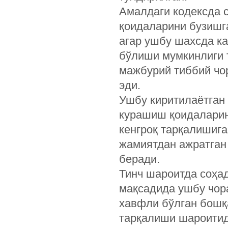
Амалдаги кодексда 
қоидаларини бузишга
агар ушбу шахсда к
бўлиши мумкинлиги т
мажбурий тиббий чо
эди.
Ушбу киритилаётган 
курашиш қоидаларини
кенгроқ тарқалишиг
жамиятдан ажратган
беради.
Тинч шароитда соҳа
мақсадида ушбу чора
хавфли бўлган бошқ
тарқалиши шароитид