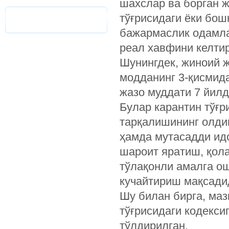
шахслар ва борган 
тўғрисидаги ёки бош
бажармаслик одамла
реал хавфини келтир
Шунингдек, жиноий 
модданинг 3-қисмида
жазо муддати 7 йилд
Булар карантин тўғр
тарқалишининг олди
ҳамда мутасадди ид
шароит яратиш, қол
тўлақонли амалга о
кучайтириш мақсади
Шу билан бирга, ма
тўғрисидаги кодекси
тўлдирилган.