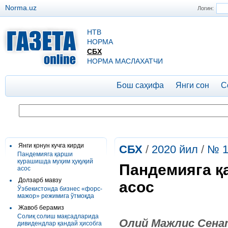
Norma.uz
Логин:
НТВ
НОРМА
СБХ
НОРМА МАСЛАХАТЧИ
Бош саҳифа
Янги сон
С
Янги қонун кучга кирди
СБХ
/
2020 йил
/
№ 1
Пандемияга қарши
курашишда муҳим ҳуқуқий
Пандемияга қ
асос
Долзарб мавзу
асос
Ўзбекистонда бизнес «форс-
мажор» режимига ўтмоқда
Жавоб берамиз
Солиқ солиш мақсадларида
Олий Мажлис Сена
дивидендлар қандай ҳисобга