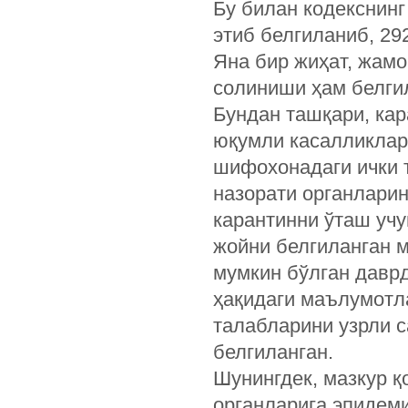
Бу билан кодекснин
этиб белгиланиб, 29
Яна бир жиҳат, жам
солиниши ҳам белги
Бундан ташқари, кар
юқумли касалликлар
шифохонадаги ички 
назорати органлари
карантинни ўташ учу
жойни белгиланган 
мумкин бўлган давр
ҳақидаги маълумотл
талабларини узрли 
белгиланган.
Шунингдек, мазкур қ
органларига эпидем