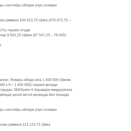
рь–сентябрь ойлари учун солиқни
қ суммаси 104 623,75 сўмга (976 072,75 –
 1%) ташкил этади.
р 9 502,25 сўмни (87 547,25 – 78 045)
и.
нган. Январь ойида унга 1 400 000 сўмлик
00 х 9 + 1 400 000) ташкил қилади.
хслардан ЭКИҲнинг 6 баравари миқдоригача
байнида ҳисоб-китоб қилишда йил бошида
рь–сентябрь ойлари учун солиқни
лиқ суммаси 113 123,75 сўмга