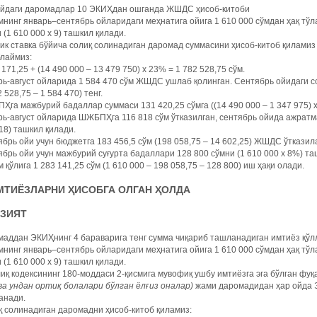
ойдаги даромадлар 10 ЭКИҲдан ошганда ЖШДС ҳисоб-китоби
нинг январь–сентябрь ойларидаги меҳнатига ойига 1 610 000 сўмдан ҳақ тўл
 (1 610 000 х 9) ташкил қилади.
к ставка бўйича солиқ солинадиган даромад суммасини ҳисоб-китоб қилами
блаймиз:
 171,25 + (14 490 000 – 13 479 750) х 23% = 1 782 528,75 сўм.
ь-август ойларида 1 584 470 сўм ЖШДС ушлаб қолинган. Сентябрь ойидаги со
2 528,75 – 1 584 470) тенг.
га мажбурий бадаллар суммаси 131 420,25 сўмга ((14 490 000 – 1 347 975) х
ь-август ойларида ШЖБПҲга 116 818 сўм ўтказилган, сентябрь ойида ажратма
18) ташкил қилади.
брь ойи учун бюджетга 183 456,5 сўм (198 058,75 – 14 602,25) ЖШДС ўтказил
брь ойи учун мажбурий суғурта бадаллари 128 800 сўмни (1 610 000 х 8%) та
 қўлига 1 283 141,25 сўм (1 610 000 – 198 058,75 – 128 800) иш ҳақи олади.
 ИМТИЁЗЛАРНИ ҲИСОБГА ОЛГАН ҲОЛДА
АЗИЯТ
маддан ЭКИҲнинг 4 бараварига тенг сумма чиқариб ташланадиган имтиёз қў
нинг январь–сентябрь ойларидаги меҳнатига ойига 1 610 000 сўмдан ҳақ тўл
 (1 610 000 х 9) ташкил қилади.
иқ кодексининг 180-моддаси 2-қисмига мувофиқ ушбу имтиёзга эга бўлган фу
ва ундан ортиқ болалари бўлган ёлғиз оналар)
жами даромадидан ҳар ойда Э
анади.
 солинадиган даромадни ҳисоб-китоб қиламиз: