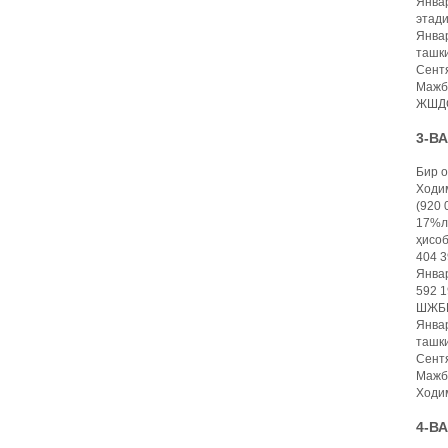
Январ
этади
Январ
ташки
Сентя
Мажбу
ЖШДС 
3-В
Бир 
Ходим
(920 
17%ли
ҳисо
404 3
Январ
592 1
ШЖБПҲ
Январ
ташки
Сентя
Мажбу
Ходим
4-В