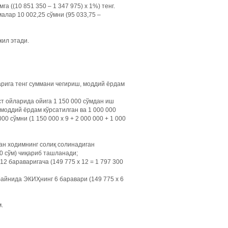
((10 851 350 – 1 347 975) х 1%) тенг.
алар 10 002,25 сўмни (95 033,75 –
кил этади.
арига тенг суммани чегириш, моддий ёрдам
ст ойларида ойига 1 150 000 сўмдан иш
 моддий ёрдам кўрсатилган ва 1 000 000
0 сўмни (1 150 000 х 9 + 2 000 000 + 1 000
ган ходимнинг солиқ солинадиган
00 сўм) чиқариб ташланади;
2 бараваригача (149 775 х 12 = 1 797 300
айнида ЭКИҲнинг 6 баравари (149 775 х 6
м.