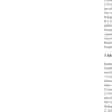
Солиқ
17%ли
ҳисоб
404 3
Январ
871 4
ШЖБПҲ
Январ
ташки
Сентя
Мажбу
Ходим
7-В
Қимма
Ходим
ноутб
√ Сол
бўлга
амал 
Солиқ
17%ли
ҳисоб
404 3
Январ
(1 10