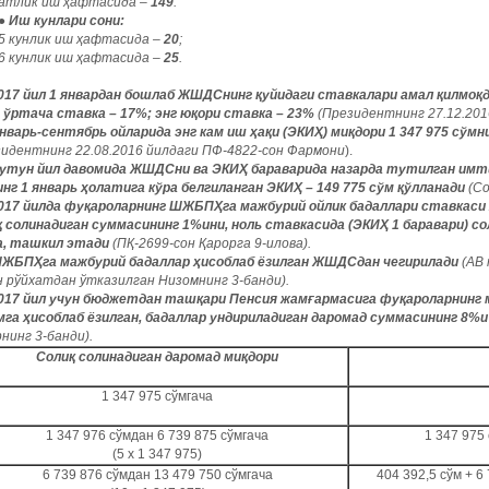
оатлик иш ҳафтасида –
149
.
●
Иш кунлари сони:
5 кунлик иш ҳафтасида –
20
;
6 кунлик иш ҳафтасида –
25
.
017 йил 1 январдан бошлаб ЖШДСнинг қуйидаги ставкалари амал қилмоқда
; ўртача ставка – 17%; энг юқори ставка – 23%
(Президентнинг 27.12.201
нварь-сентябрь ойларида энг кам иш ҳақи (ЭКИҲ) миқдори 1 347 975 сўмни
идентнинг 22.08.2016 йилдаги ПФ-4822-сон Фармони
).
утун йил давомида ЖШДСни ва ЭКИҲ бараварида назарда тутилган имти
инг 1 январь ҳолатига кўра белгиланган ЭКИҲ – 149 775 сўм қўлланади
(Со
017 йилда фуқароларнинг ШЖБПҲга мажбурий ойлик бадаллари ставкаси х
қ солинадиган суммасининг 1%ини, ноль ставкасида (ЭКИҲ 1 баравари) со
а, ташкил этади
(ПҚ-2699-сон Қарорга 9-илова).
ЖБПҲга мажбурий бадаллар ҳисоблаб ёзилган ЖШДСдан чегирилади
(АВ
н рўйхатдан ўтказилган Низомнинг 3-банди).
017 йил учун бюджетдан ташқари Пенсия жамғармасига фуқароларнинг 
мга ҳисоблаб ёзилган, бадаллар ундириладиган даромад суммасининг 8%и
нинг 3-банди).
Солиқ солинадиган даромад миқдори
1 347 975 сўмгача
1 347 976 сўмдан 6 739 875 сўмгача
1 347 975
(5 х 1 347 975)
6 739 876 сўмдан 13 479 750 сўмгача
404 392,5 сўм + 