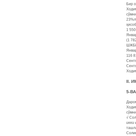
Бир 
Ходим
сўмни
23%ли
ҳисо
1 550
Январ
(1 78
ШЖБПҲ
Январ
116 8
Сентя
Сентя
Ходим
II.
5-В
Даро
Ходим
сўмни
√ Сол
икки 
ташл
Солиқ