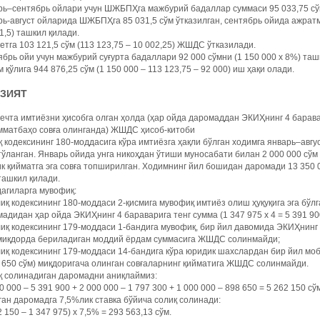
ь–сентябрь ойлари учун ШЖБПҲга мажбурий бадаллар суммаси 95 033,75 сўмга 
ь-август ойларида ШЖБПҲга 85 031,5 сўм ўтказилган, сентябрь ойида ажратм
1,5) ташкил қилади.
тга 103 121,5 сўм (113 123,75 – 10 002,25) ЖШДС ўтказилади.
брь ойи учун мажбурий суғурта бадаллари 92 000 сўмни (1 150 000 х 8%) таш
 қўлига 944 876,25 сўм (1 150 000 – 113 123,75 – 92 000) иш ҳақи олади.
АЗИЯТ
ечта имтиёзни ҳисобга олган ҳолда (ҳар ойда даромаддан ЭКИҲнинг 4 барав
мматбаҳо совға олинганда) ЖШДС ҳисоб-китоби
 кодексининг 180-моддасига кўра имтиёзга ҳақли бўлган ходимга январь–авгу
тўланган. Январь ойида унга никоҳдан ўтиши муносабати билан 2 000 000 сўм
к қийматга эга совға топширилган. Ходимнинг йил бошидан даромади 13 350 00
ташкил қилади.
агиларга мувофиқ:
иқ кодексининг 180-моддаси 2-қисмига мувофиқ имтиёз олиш ҳуқуқига эга бўл
адидан ҳар ойда ЭКИҲнинг 4 бараварига тенг сумма (1 347 975 х 4 = 5 391 9
иқ кодексининг 179-моддаси 1-бандига мувофиқ, бир йил давомида ЭКИҲнинг 1
 миқдорда бериладиган моддий ёрдам суммасига ЖШДС солинмайди;
иқ кодексининг 179-моддаси 14-бандига кўра юридик шахслардан бир йил моб
 650 сўм) миқдоригача олинган совғаларнинг қийматига ЖШДС солинмайди.
қ солинадиган даромадни аниқлаймиз:
0 000 – 5 391 900 + 2 000 000 – 1 797 300 + 1 000 000 – 898 650 = 5 262 150 сў
ан даромадга 7,5%лик ставка бўйича солиқ солинади:
2 150 – 1 347 975) х 7,5% = 293 563,13 сўм.