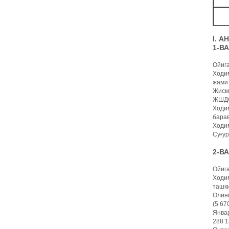
I. 
1-В
Ойиг
Ходим
жами 
Жисмо
ЖШДС 
Ходим
барав
Ходим
Суғур
2-В
Ойиг
Ходим
ташки
Олин
(5 67
Январ
288 1