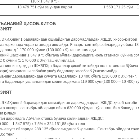
(10 х 1 347 975)
13 479 751 сўм ва ундан юқори
1 550 171,25 сўм +
АНЪАНАВИЙ ҲИСОБ-КИТОБ
АЗИЯТ
а ЭКИҲнинг 1 бараваридан ошмайдиган даромадлардан ЖШДС ҳисоб-китоби
а корхонада чорак ставкада ишлайди. Январь–сентябрь ойларида у ойига 13
даромад 1 170 000 сўмни (130 000 х 9) ташкил қилади.
ний шахснинг 1 347 975 сўмгача бўлган даромадига ноль ставкаси бўйича со
0 сўмни (1 170 000 х 0%) ташкил қилади.
анинг иш ҳақидан ШЖБПҲга бадаллар ҳисоб-китобида ноль ставкаси бўйича 
ари) чегирилиши сабабли ушбу бадаллар ҳисоблаб ўтказилмайди.
анинг даромадларидан суғурта бадаллари 10 400 сўмга (130 000 х 8%) тенг.
та бадаллари ушланганидан кейин ходимага 119 600 сўм (130 000 – 10 400) т
АЗИЯТ
а ЭКИҲнинг 5 бараваридан ошмайдиган даромадлардан ЖШДС ҳисоб-китоби
га январь–сентябрь ойларида ойига 630 000 сўмдан тўланган, йил бошидан д
л қилади.
ган даромадга 7,5%лик ставка бўйича солинадиган ЖШДС:
0 000 – 1 347 975) х 7,5% = 324 151,88 сўмга тенг.
ь-август ойларида 288 135 сўм солиқ ушлаб қолинган. Сентябрь ойидаги солиқ
35) тенг.