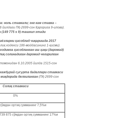
: ноль ставкали; энг кам ставка –
6 йилдаги ПҚ-2699-сон Қарорига 9-илова).
 (149 775
х
9) ташкил этади
ёзларни ҳисоблаб чиқаришда 2017
лиқ кодекси 186-моддасининг 1-қисми).
одимга ҳисобланган иш ҳақи (даромад)
лиқ солинадиган даромад чегирилган
 томонидан 6.10.2005 йилда 1515-сон
мажбурий суғурта бадаллари ставкаси
 миқдорида белгиланган
(ПҚ-2699-сон
Солиқ ставкаси
0%
 сўмдан ортиқ сумманинг 7,5%и
6 739 875 сўмдан ортиқ сумманинг 17%и