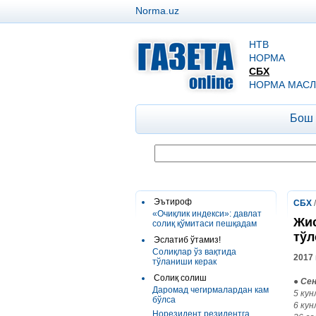
Norma.uz
НТВ
НОРМА
СБХ
НОРМА МАСЛ
Бош
Эътироф
СБХ
«Очиқлик индекси»: давлат
Жис
солиқ қўмитаси пешқадам
тўл
Эслатиб ўтамиз!
Солиқлар ўз вақтида
2017 
тўланиши керак
Солиқ солиш
●
Сен
Даромад чегирмалардан кам
5 кун
бўлса
6 кун
Норезидент резидентга