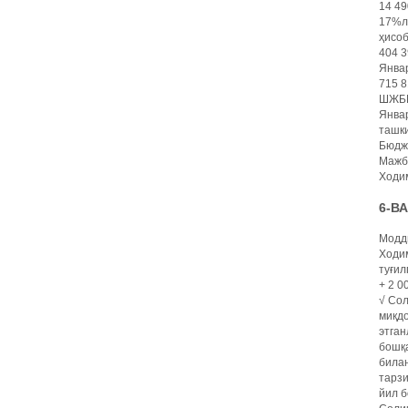
14 49
17%ли
ҳисоб
404 3
Январ
715 8
ШЖБПҲ
Январ
ташки
Бюдже
Мажбу
Ходим
6-В
Модд
Ходим
туғил
+ 2 0
√ Сол
миқдо
этган
бошқа
билан
тарз
йил б