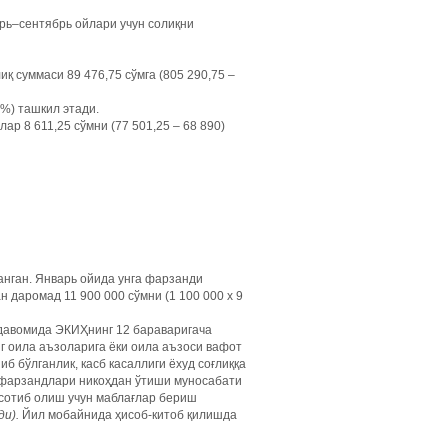
рь–сентябрь ойлари учун солиқни
қ суммаси 89 476,75 сўмга (805 290,75 –
1%) ташкил этади.
р 8 611,25 сўмни (77 501,25 – 68 890)
анган. Январь ойида унга фарзанди
 даромад 11 900 000 сўмни (1 100 000 х 9
л давомида ЭКИҲнинг 12 бараваригача
г оила аъзоларига ёки оила аъзоси вафот
б бўлганлик, касб касаллиги ёхуд соғлиққа
г фарзандлари никоҳдан ўтиши муносабати
 сотиб олиш учун маблағлар бериш
ди).
Йил мобайнида ҳисоб-китоб қилишда