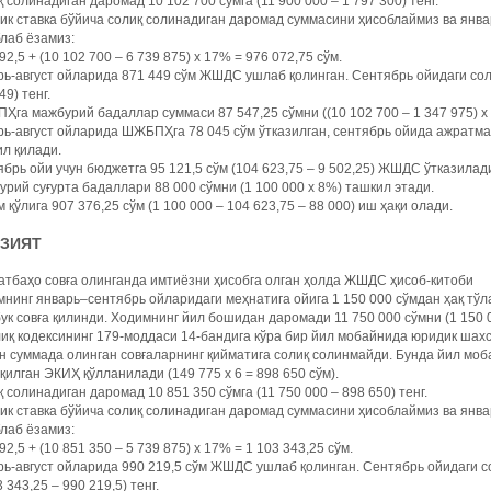
 солинадиган даромад 10 102 700 сўмга (11 900 000 – 1 797 300) тенг.
к ставка бўйича солиқ солинадиган даромад суммасини ҳисоблаймиз ва янва
лаб ёзамиз:
92,5 + (10 102 700 – 6 739 875) х 17% = 976 072,75 сўм.
ь-август ойларида 871 449 сўм ЖШДС ушлаб қолинган. Сентябрь ойидаги соли
49) тенг.
га мажбурий бадаллар суммаси 87 547,25 сўмни ((10 102 700 – 1 347 975) х
ь-август ойларида ШЖБПҲга 78 045 сўм ўтказилган, сентябрь ойида ажратмала
л қилади.
брь ойи учун бюджетга 95 121,5 сўм (104 623,75 – 9 502,25) ЖШДС ўтказилад
рий суғурта бадаллари 88 000 сўмни (1 100 000 х 8%) ташкил этади.
 қўлига 907 376,25 сўм (1 100 000 – 104 623,75 – 88 000) иш ҳақи олади.
АЗИЯТ
тбаҳо совға олинганда имтиёзни ҳисобга олган ҳолда ЖШДС ҳисоб-китоби
нинг январь–сентябрь ойларидаги меҳнатига ойига 1 150 000 сўмдан ҳақ тўла
ук совға қилинди. Ходимнинг йил бошидан даромади 11 750 000 сўмни (1 150 0
иқ кодексининг 179-моддаси 14-бандига кўра бир йил мобайнида юридик ша
н суммада олинган совғаларнинг қийматига солиқ солинмайди. Бунда йил мо
қилган ЭКИҲ қўлланилади (149 775 х 6 = 898 650 сўм).
 солинадиган даромад 10 851 350 сўмга (11 750 000 – 898 650) тенг.
к ставка бўйича солиқ солинадиган даромад суммасини ҳисоблаймиз ва янва
лаб ёзамиз:
92,5 + (10 851 350 – 5 739 875) х 17% = 1 103 343,25 сўм.
ь-август ойларида 990 219,5 сўм ЖШДС ушлаб қолинган. Сентябрь ойидаги со
3 343,25 – 990 219,5) тенг.