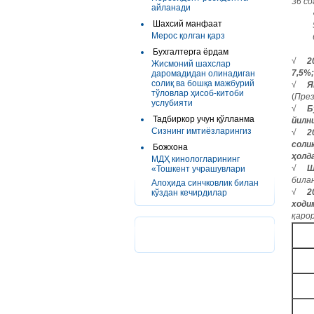
36 с
айланади
Шахсий манфаат
Мерос қолган қарз
Бухгалтерга ёрдам
√
2
Жисмоний шахслар
7,5%
даромадидан олинадиган
солиқ ва бошқа мажбурий
√
Я
тўловлар ҳисоб-китоби
(
През
услубияти
√
Б
Тадбиркор учун қўлланма
йилн
Сизнинг имтиёзларингиз
√
2
соли
Божхона
ҳолд
МДҲ кинологларининг
√
Ш
«Тошкент учрашувлари
била
Алоҳида синчковлик билан
√
2
кўздан кечирдилар
ходи
қарор