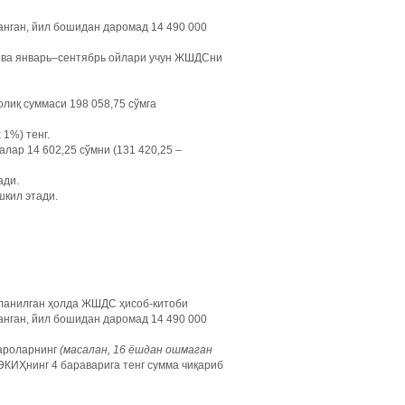
анган, йил бошидан даромад 14 490 000
з ва январь–сентябрь ойлари учун ЖШДСни
лиқ суммаси 198 058,75 сўмга
 1%) тенг.
лар 14 602,25 сўмни (131 420,25 –
ади.
шкил этади.
лланилган ҳолда ЖШДС ҳисоб-китоби
анган, йил бошидан даромад 14 490 000
қароларнинг
(масалан, 16 ёшдан ошмаган
КИҲнинг 4 бараварига тенг сумма чиқариб