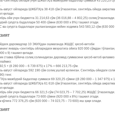
ь–сентябрь ойлари учун ШЖБПҲга мажбурий бадаллар суммаси 43 220,25 сўмн
.
ь-август ойларида ШЖБПҲга 38 418 сўм ўтказилган, сентябрь ойида ажратмала
л қилади.
брь ойи учун бюджетга 31 214,63 сўм (36 016,88 – 4 802,25) солиқ ўтказилади.
рий суғурта бадаллари 50 400 сўмни (630 000 х 8%) ташкил этади.
ва суғурта бадаллари ушланганидан кейин ходимга 543 583,12 сўм (630 000 –
АЗИЯТ
ойдаги даромадлар 10 ЭКИҲдан ошмаганда ЖШДС ҳисоб-китоби
нинг январь–сентябрь ойларидаги меҳнатига ойига 920 000 сўмдан тўланган
000 х 9) ташкил қилади.
к ставка бўйича солиқ солинадиган даромад суммасини ҳисоб-китоб қиламиз
блаймиз:
92,5 + (8 280 000 – 6 739 875) х 17% = 666 213,75 сўм.
ь-август ойларида 592 190 сўм солиқ ушлаб қолинган. Сентябрь ойидаги солиқ
90) тенг.
га мажбурий бадаллар суммаси 69 320,25 сўмни ((8 280 000 – 1 347 975) х 
ь-август ойларида ШЖБПҲга 61 618 сўм ўтказилган, сентябрь ойида ажратмала
л қилади.
брь ойи учун бюджетга 66 321,5 сўм (74 023,75 – 7 702,25) ЖШДС ўтказилади.
рий суғурта бадаллари 73 600 сўмни (920 000 х 8%) ташкил этади.
 қўлига 772 376,25 сўм (920 000 – 74 023,75 – 73 600) иш ҳақи олади.
АЗИЯТ