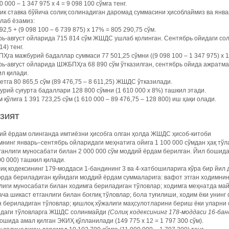
0 000 – 1 347 975 х 4 = 9 098 100 сўмга тенг.
к ставка бўйича солиқ солинадиган даромад суммасини ҳисоблаймиз ва янва
лаб ёзамиз:
92,5 + (9 098 100 – 6 739 875) х 17% = 805 290,75 сўм.
ь-август ойларида 715 814 сўм ЖШДС ушлаб қолинган. Сентябрь ойидаги соли
14) тенг.
га мажбурий бадаллар суммаси 77 501,25 сўмни ((9 098 100 – 1 347 975) х 
ь-август ойларида ШЖБПҲга 68 890 сўм ўтказилган, сентябрь ойида ажратмала
л қилади.
тга 80 865,5 сўм (89 476,75 – 8 611,25) ЖШДС ўтказилади.
рий суғурта бадаллари 128 800 сўмни (1 610 000 х 8%) ташкил этади.
 қўлига 1 391 723,25 сўм (1 610 000 – 89 476,75 – 128 800) иш ҳақи олади.
АЗИЯТ
ий ёрдам олинганда имтиёзни ҳисобга олган ҳолда ЖШДС ҳисоб-китоби
нинг январь–сентябрь ойларидаги меҳнатига ойига 1 100 000 сўмдан ҳақ тўл
ганлиги муносабати билан 2 000 000 сўм моддий ёрдам берилган. Йил бошидан
00 000) ташкил қилади.
иқ кодексининг 179-моддаси 1-бандининг 3 ва 4-хатбошиларига кўра бир йи
рда бериладиган қуйидаги моддий ёрдам суммаларига: вафот этган ходимнин
лиги муносабати билан ходимга бериладиган тўловлар; ходимга меҳнатда майи
ча шикаст етганлиги билан боғлиқ тўловлар; бола туғилиши, ходим ёки унин
 бериладиган тўловлар; қишлоқ хўжалиги маҳсулотларини бериш ёки уларни
идаги тўловларга ЖШДС солинмайди
(Солиқ кодексининг 178-моддаси 16-бан
ошида амал қилган ЭКИҲ қўлланилади (149 775 х 12 = 1 797 300 сўм).