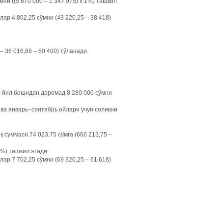
и ((5 670 000 – 1 347 975) х 1%) ташкил
р 4 802,25 сўмни (43 220,25 – 38 418)
 36 016,88 – 50 400) тўланади.
, йил бошидан даромад 8 280 000 сўмни
 ва январь–сентябрь ойлари учун солиқни
 суммаси 74 023,75 сўмга (666 213,75 –
1%) ташкил этади.
р 7 702,25 сўмни (69 320,25 – 61 618)