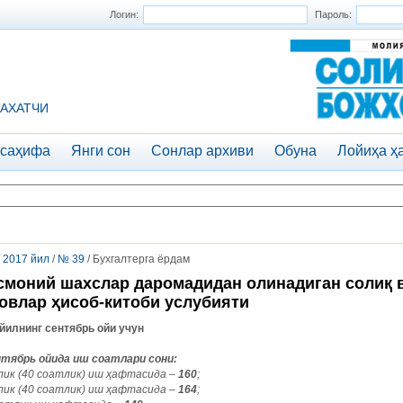
Логин:
Пароль:
АХАТЧИ
 саҳифа
Янги сон
Сонлар архиви
Обуна
Лойиҳа ҳ
/
2017 йил
/
№ 39
/ Бухгалтерга ёрдам
моний шахслар даромадидан олинадиган солиқ 
овлар ҳисоб-китоби услубияти
йилнинг сентябрь ойи учун
тябрь ойида иш соатлари сони:
лик (40 соатлик) иш ҳафтасида –
160
;
лик (40 соатлик) иш ҳафтасида –
164
;