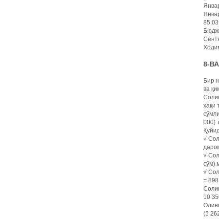
Январ
Январ
85 03
Бюдже
Сентя
Ходим
8-В
Бир н
ва қи
Солиқ
ҳақи 
сўмли
000) 
Қуйид
√ Сол
даром
√ Сол
сўм)
√ Сол
= 898
Соли
10 35
Олинг
(5 26