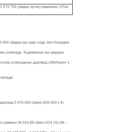
 13 479 750 сўмдан ортиқ сумманинг 23%и
0 000 сўмдан иш ҳақи олди, йил бошидан
лиқ солинади. Ходиманинг иш ҳақидан
солиқ солинадиган даромад (ЭКИҲнинг 1
ўланади.
аромад 5 670 000 сўмни (630 000 х 9)
 суммаси 36 016,88 сўмга (324 151,88 –