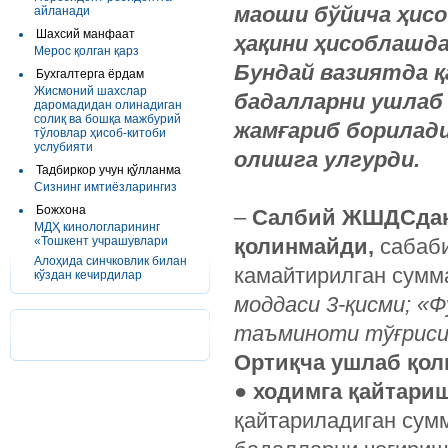
маоши бўйича ҳисо
айланади
Шахсий манфаат
ҳақини ҳисоблашда
Мерос қолган қарз
Бундай вазиятда 
Бухгалтерга ёрдам
Жисмоний шахслар
бадалларни ушлаб 
даромадидан олинадиган
солиқ ва бошқа мажбурий
жамғариб борилади
тўловлар ҳисоб-китоби
услубияти
олишга улгурди.
Тадбиркор учун қўлланма
Сизнинг имтиёзларингиз
Божхона
–
Салбий ЖШДСдан
МДҲ кинологларининг
«Тошкент учрашувлари
қолинмайди,
сабаби
Алоҳида синчковлик билан
камайтирилган сумм
кўздан кечирдилар
моддаси 3-қисми; «
таъминоти тўғрисид
Ортиқча ушлаб қо
●
ходимга қайтари
қайтариладиган сум