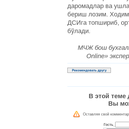
даромадлар ва ушла
бериш лозим. Ходим
ДСИга топшириб, ор
бўлади.
МЧЖ бош бухга
Online» эксп
Рекомендовать другу
В этой теме
Вы мо
Оставляя свой комментар
Гость_