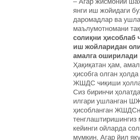
– Агар жисмоний шах
янги иш жойидаги бу
даромадлар ва ушла
маълумотномани тақ
солиқни ҳисоблаб 
иш жойларидан оли
амалга оширилади
Ҳақиқатан ҳам, ама
ҳисобга олган ҳолд
ЖШДС чиқиши ҳоллар
Сиз биринчи ҳолатда
илгари ушланган ШЖ
ҳисобланган ЖШДСни
тенглаштиришингиз 
кейинги ойларда сол
мумкин. Агар йил як