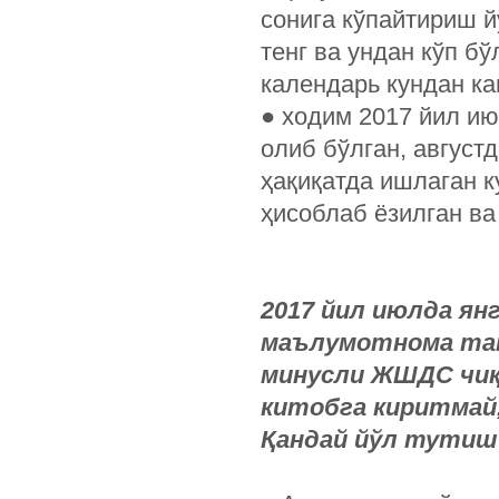
сонига кўпайтириш й
тенг ва ундан кўп бў
календарь кундан к
● ходим 2017 йил и
олиб бўлган, августд
ҳақиқатда ишлаган 
ҳисоблаб ёзилган ва
2017 йил июлда ян
маълумотнома та
минусли ЖШДС чиқ
китобга киритмай,
Қандай йўл тутиш