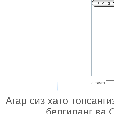
Антибот:
Агар сиз хато топсанг
белгиланг ва C