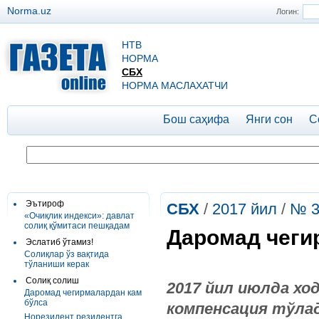
Norma.uz
Логин:
НТВ
НОРМА
СБХ
НОРМА МАСЛАХАТЧИ
Бош саҳифа
Янги сон
С
Эътироф
СБХ
/
2017 йил
/
№ 3
«Очиқлик индекси»: давлат
солиқ қўмитаси пешқадам
Даромад чеги
Эслатиб ўтамиз!
Солиқлар ўз вақтида
тўланиши керак
Солиқ солиш
2017 йил июлда х
Даромад чегирмалардан кам
бўлса
компенсация тўлад
Норезидент резидентга