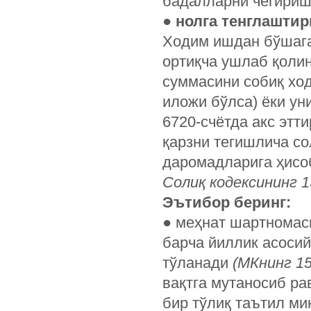
бадалларни чегириш
●
нолга тенглашти
Ходим ишдан бўшага
ортиқча ушлаб қоли
суммасини собиқ ход
иложи бўлса) ёки ун
6720-счётда акс этт
қарзни тегишлича со
даромадларига ҳисо
Солиқ кодексининг 1
Эътибор беринг:
● меҳнат шартномас
барча йиллик асосий
тўланади
(МКнинг ­1
вақтга мутаносиб р
бир тўлиқ таътил ми