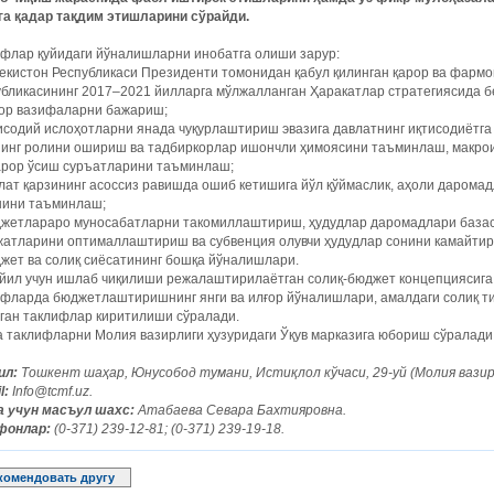
га қадар тақдим этишларини сўрайди.
ифлар қуйидаги йўналишларни инобатга олиши зарур:
екистон Республикаси ­Президенти томонидан қабул қилинган қарор ва фарм
бликасининг 2017–2021 йилларга мўлжалланган Ҳаракатлар стратегиясида б
вор вазифаларни бажариш;
исодий ислоҳотларни янада чуқурлаштириш эвазига давлатнинг иқтисодиётг
нинг ролини ошириш ва тадбиркорлар ишончли ҳимоясини таъминлаш, макрои
арор ўсиш суръатларини таъминлаш;
лат қарзининг асоссиз равишда ошиб кетишига йўл қўймаслик, аҳоли дарома
ини таъминлаш;
джетлараро муносабатларни такомиллаштириш, ҳудудлар даромадлари база
жатларини оптималлаштириш ва субвенция олувчи ҳудудлар сонини камайти
жет ва солиқ сиёсатининг бошқа йўналишлари.
 йил учун ишлаб чиқилиши режалаштирилаётган солиқ-бюджет концепциясиг
фларда бюджетлаштиришнинг янги ва илғор йўналишлари, амалдаги солиқ ти
ган таклифлар киритилиши сўралади.
 таклифларни Молия вазирлиги ҳузуридаги Ўқув марказига юбориш сўралади
ил:
Тошкент шаҳар, Юнусобод тумани, Истиқлол кўчаси, 29-уй (Молия вазирл
l:
Info@tcmf.uz.
а учун масъул шахс:
Атабаева Севара Бахтияровна.
фонлар:
(0-371) 239-12-81; (0-371) 239-19-18.
комендовать другу