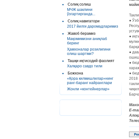
Солиқ солиш
майи
МЧЖ шаклини
ўзгартирганда...
Такл
● Ўзб
Солиқ навигатори
Респу
2017 йилги даромадларимиз
усту
Жавоб берамиз
● иқт
Мақомимизни аниқлаб
мулк
беринг
барқ
Ҳамхоналар розилигини
● дав
олиш шартми?
ошиш
Ташқи иқтисодий фаолият
● бю
Халқаро савдо тили
хара
Божхона
● бюд
«Қора килмишлилар»нинг
2018
ранг-баранг найранглари
такли
Жонли «контейнерлар»
чиқил
Барча
Манз
E-mai
Алоқ
Теле
Ре