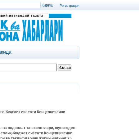
Регистрация
ақида
 ва бюджет сиёсати Концепциясини
ш ва нодавлат ташкилотлари, шунингдек
 солиқ-бюджет сиёсати Концепциясини
ри ва таклифларини жорий йилнинг 25