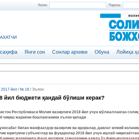
Логин:
Пароль:
АХАТЧИ
 саҳифа
Янги сон
Сонлар архиви
Обуна
Лойиҳа ҳ
/
2017 йил
/
№ 18
/ Эълон
8 йил бюджети қандай бўлиши керак?
кистон Республикаси Молия вазирлиги 2018 йил учун мўлжалланган солиқ
б чиқиш жараёни бошланганини эълон қилади
уносабат билан манфаатдор вазирлик ва идоралар, давлат илмий излани
лик юритувчи субъектлар ва фуқаролар 2018 йил учун ишлаб чиқилаётган
б чиқиш жараёнида фаол иштирок этишларини ҳамда ўз фикр-мулоҳазала