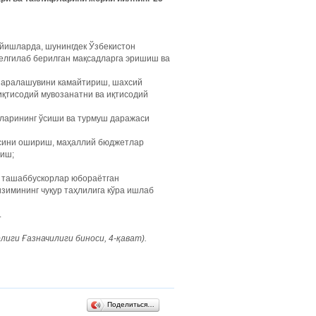
ойишларда, шунингдек Ўзбекистон
елгилаб берилган мақсадларга эришиш ва
а аралашувини камайтириш, шахсий
қтисодий мувозанатни ва иқтисодий
дларининг ўсиши ва турмуш даражаси
сини ошириш, маҳаллий бюджетлар
риш;
а ташаббускорлар юбораётган
зимининг чуқур таҳлилига кўра ишлаб
.
иги Ғазначилиги биноси, 4-қават).
Поделиться…