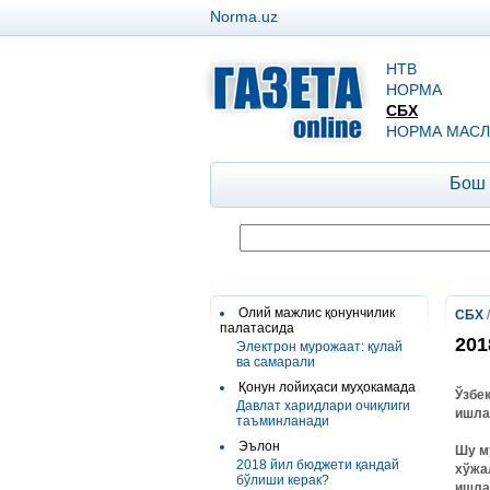
Norma.uz
НТВ
НОРМА
СБХ
НОРМА МАСЛ
Бош
Олий мажлис қонунчилик
СБХ
палатасида
201
Электрон мурожаат: қулай
ва самарали
Қонун лойиҳаси муҳокамада
Ўзбе
Давлат харидлари очиқлиги
ишла
таъминланади
Эълон
Шу м
2018 йил бюджети қандай
хўжа
бўлиши керак?
ишла