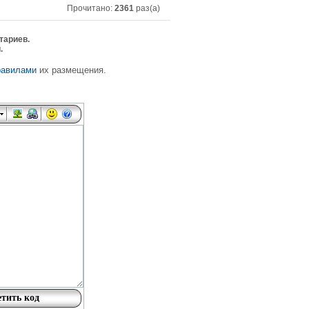
Прочитано:
2361
раз(а)
тариев.
.
равилами
их размещения.