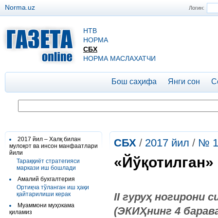
Norma.uz
Логин:
НТВ
НОРМА
СБХ
НОРМА МАСЛАХАТЧИ
Бош саҳифа
Янги сон
С
2017 йил – Халқ билан
СБХ
/
2017 йил
/
№ 1
мулоқот ва инсон манфаатлари
йили
«Йўқотилган»
Тараққиёт стратегияси
маркази иш бошлади
Амалий бухгалтерия
Ортиқча тўланган иш ҳақи
қайтарилиши керак
II гуруҳ ногирони
Муаммони муҳокама
(ЭКИҲнинг 4 барав
қиламиз