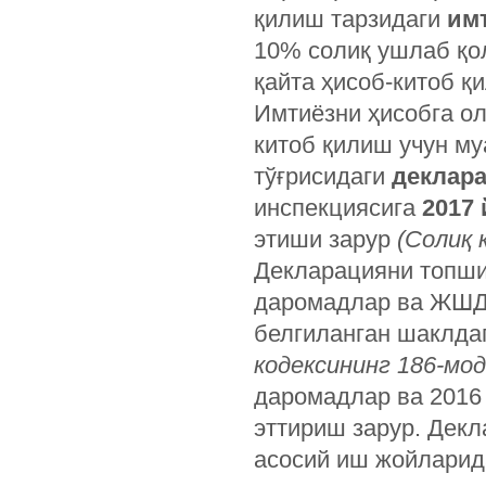
қилиш тарзидаги
им
10% солиқ ушлаб қол
қайта ҳисоб-китоб қ
Имтиёзни ҳисобга ол
китоб қилиш учун му
тўғрисидаги
деклар
инспекциясига
2017
этиши зарур
(Солиқ 
Декларацияни топши
даромадлар ва ЖШДС
белгиланган шаклд
кодексининг 186-мод
даромадлар ва 2016
эттириш зарур. Декл
асосий иш жойларид