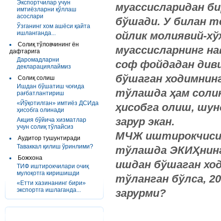
Экспортчилар учун
муассисларидан би
имтиёзларни қўллаш
асослари
бўшади. У билан т
Ўзганинг хом ашёси қайта
ишланганда...
ойлик молиявий-хў
Солиқ тўловчининг ён
муассисларнинг на
дафтарига
Даромадларни
соф фойдадан див
декларациялаймиз
бўшаган ходимнин
Солиқ солиш
Ишдан бўшатиш чоғида
тўлашда ҳам солиқ
рағбатлантириш
«Йўқотилган» имтиёз ДСИда
ҳисобга олиш, шун
ҳисобга олинади
зарур экан.
Акция бўйича хизматлар
учун солиқ тўлайсиз
МЧЖ иштирокчиси –
Аудитор тушунтиради
Таваккал қилиш ўринлими?
тўлашда ЭКИҲнинг 
Божхона
ишдан бўшаган ход
ТИФ иштирокчилари очиқ
мулоқотга киришишди
тўланган бўлса, 2
«Етти хазинанинг бири»
экспортга ишлаганда...
зарурми?