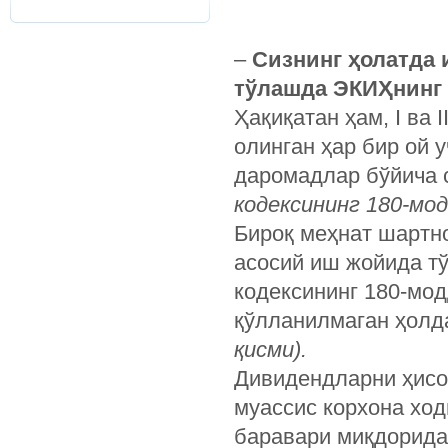
–
Сизнинг ҳолатда и
тўлашда ЭКИҲнинг 
Ҳақиқатан ҳам, I ва
олинган ҳар бир ой 
даромадлар бўйича 
кодексининг 180-мод
Бироқ меҳнат шартно
асосий иш жойида т
кодексининг 180-мод
қўлланилмаган ҳолд
қисми).
Дивидендларни ҳисо
муассис корхона хо
баравари миқдорида