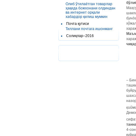
бўли
Олиб ўтилаётган товарлар
Маҳс
ҳақида божхонани олдиндан
ва интернет орқали
шаклл
хабардор қилиш мумкин
бунд
хўжа
Почта қутиси
хара
Тиллани почтага ишонманг
Маъм
Солиқлар–2016
хара
чиқа
– Би
ташк
буйр
шахс
назо
қийм
Демо
сифа
танн
4-сон
қуйи