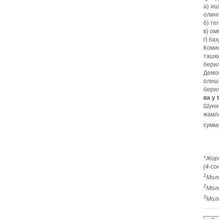
а) и
олинг
б) те
в) ом
г) ба
Коми
ташк
бери
Демо
олиш
бери
ва у
Шуни
жамла
сумм
*
Жор
(4-
со
1
Мол
2
Мол
3
Моли