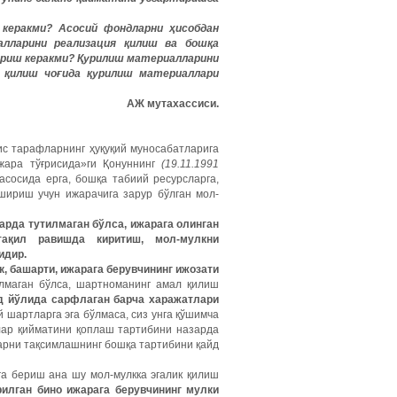
керакми? Асосий фондларни ҳисобдан
алларини реализация қилиш ва бошқа
ериш керакми? Қурилиш материалларини
я қилиш чоғида қурилиш материаллари
АЖ мутахассиси.
с тарафларнинг ҳуқуқий муносабатларига
жара тўғрисида»ги Қонуннинг
(19.11.1991
сосида ерга, бошқа табиий ресурсларга,
шириш учун ижарачига зарур бўлган мол-
арда тутилмаган бўлса, ижарага олинган
тақил равишда киритиш, мол-мулкни
идир.
, башарти, ижарага берувчининг ижозати
лмаган бўлса, шартноманинг амал қилиш
д йўлида сарфлаган барча харажатлари
 шартларга эга бўлмаса, сиз унга қўшимча
шлар қийматини қоплаш тартибини назарда
ларни тақсимлашнинг бошқа тартибини қайд
га бериш ана шу мол-мулкка эгалик қилиш
рилган бино ижарага берувчининг мулки