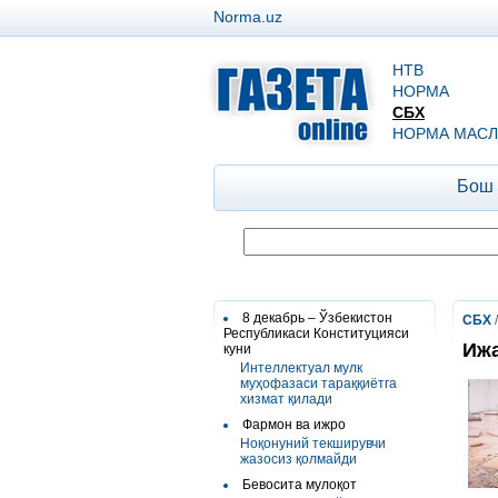
Norma.uz
НТВ
НОРМА
СБХ
НОРМА МАСЛ
Бош
8 декабрь – Ўзбекистон
СБХ
Республикаси Конституцияси
Ижа
куни
Интеллектуал мулк
муҳофазаси тараққиётга
хизмат қилади
Фармон ва ижро
Ноқонуний текширувчи
жазосиз қолмайди
Бевосита мулоқот