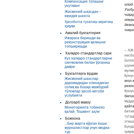
Компенсация тўлашни
олиб 
унутманг
Ушбу
Жисмоний шахсдан –
чиқа
юридик шахсга
опер
Ҳисоботга тузатиш киритиш
демо
ҳуқуқи
чиқи
Амалий бухгалтерия
Ижарага беришди ва
реконструкция қилишни
топширишди
– АЖ
Халқаро стандартлар сари
нисб
Куз халқаро стандартларни
йилда
синчковлик билан ўрганиш
шуни
даври
мулкк
Бухгалтерга ёрдам
Қонун
Жисмоний шахслар
мол-
даромадидан олинадиган
реко
солиқ ва бошқа мажбурий
Қонун
тўловлар ҳисоб-китоби
услубияти
била
мудда
Долзарб мавзу
қайт
Мониторингга тобингиз
бити
қалай, Тошкент аҳли
тутад
Божхона
этиши
...Бир марта кўрган яхши:
Бунда
журналистлар учун медиа-
ҳуқу
тур