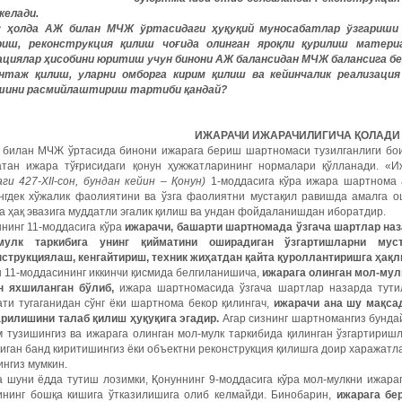
келади.
 ҳолда АЖ билан МЧЖ ўртасидаги ҳуқуқий муносабатлар ўзгариши 
риш, реконструкция қилиш чоғида олинган яроқли қурилиш матери
ациялар ҳисобини юритиш учун бинони АЖ балансидан МЧЖ балансига б
нтаж қилиш, уларни омборга кирим қилиш ва кейинчалик реализаци
шини расмийлаштириш тартиби қандай?
ИЖАРАЧИ ИЖАРАЧИЛИГИЧА ҚОЛАДИ
 билан МЧЖ ўртасида бинони ижарага бериш шартномаси тузилганлиги бои
атан ижара тўғрисидаги қонун ҳужжатларининг нормалари қўлланади. «И
ги 427-XII-сон, бундан кейин – Қонун)
1-моддасига кўра ижара шартнома а
нгдек хўжалик фаолиятини ва ўзга фаолиятни мустақил равишда амалга о
а ҳақ эвазига муддатли эгалик қилиш ва ундан фойдаланишдан иборатдир.
нинг 11-моддасига кўра
ижарачи, башарти шартномада ўзгача шартлар наз
мулк таркибига унинг қийматини оширадиган ўзгартишларни мус
нструкциялаш, кенгайтириш, техник жиҳатдан қайта қуроллантиришга ҳақл
 11-моддасининг иккинчи қисмида белгиланишича,
ижарага олинган мол-мулк
н яхшиланган бўлиб,
ижара шартномасида ўзгача шартлар назарда тути
ти тугаганидан сўнг ёки шартнома бекор қилингач,
ижарачи ана шу мақса
арилишини талаб қилиш ҳуқуқига эгадир.
Агар сизнинг шартномангиз бундай
м тузишингиз ва ижарага олинган мол-мулк таркибида қилинган ўзгартири
иган банд киритишингиз ёки объектни реконструкция қилишга доир харажат
нгиз мумкин.
 шуни ёдда тутиш лозимки, Қонуннинг ­9-моддасига кўра мол-мулкни ижара
қининг бошқа кишига ўтказилишига олиб келмайди. Бинобарин,
ижарага бе