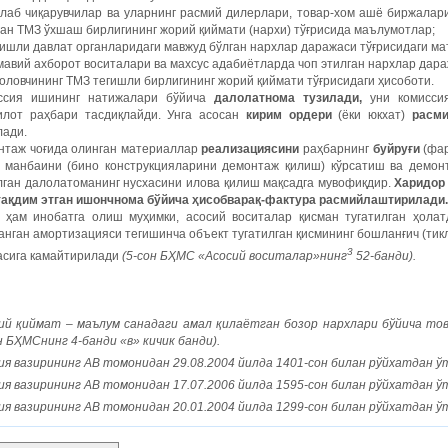
шлаб чиқарувчилар ва уларнинг расмий дилерлари, товар-хом ашё биржалар
ан ТМЗ ўхшаш бирлигининг жорий қиймати (нархи) тўғрисида маълумотлар;
гишли давлат органларидаги мавжуд бўлган нархлар даражаси тўғрисидаги м
мавий ахборот воситалари ва махсус адабиётларда чоп этилган нархлар дар
ҳоловчининг ТМЗ тегишли бирлигининг жорий қиймати тўғрисидаги ҳисоботи.
ссия ишининг натижалари бўйича
далолатнома тузилади,
уни комиссия
илот раҳбари тасдиқлайди. Унга асосан
кирим ордери
(ёки юкхат)
расм
лади.
нтаж чоғида олинган материаллар
реализациясини
раҳбарнинг
буйруғи
(фа
 манбаини (бино конструкцияларини демонтаж қилиш) кўрсатиш ва демон
лган далолатоманинг нусхасини илова қилиш мақсадга мувофиқдир.
Харидор
 тақдим этган ишончнома бўйича ҳисобварақ-фактура расмийлаштирилади.
 ҳам инобатга олиш муҳимки, асосий воситалар қисман тугатилган ҳолат
нган амортизацияси тегишинча объект тугатилган қисмининг бошланғич (ти
3
асига камайтирилади
(5-сон БҲМС «Асосий воситалар»нинг
52-банди).
ий
қиймат
–
маълум
санадаги
амал
қилаётган
бозор
нархлари
бўйича
то
н
БҲМСнинг
4-
банди
«
в
»
кичик
банди
).
ия
вазирининг
АВ
томонидан
29.08.2004
йилда
1401-
сон
билан
рўйхатдан
ў
ия
вазирининг
АВ
томонидан
17.07.2006
йилда
1595-
сон
билан
рўйхатдан
ў
я вазирининг АВ томонидан 20.01.2004 йилда 1299-сон билан рўйхатдан ў