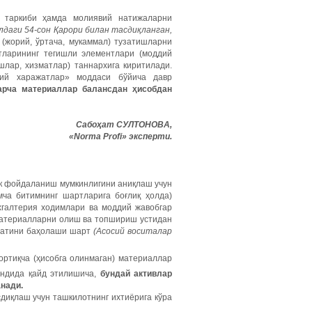
 таркиби ҳамда молиявий натижаларни
илдаги 54-сон Қарори билан тасдиқланган,
(жорий, ўртача, мукаммал) тузатишларни
тларининг тегишли элементлари (моддий
шлар, хизматлар) таннархига киритилади.
й харажатлар» моддаси бўйича давр
арча материаллар балансдан ҳисобдан
Сабоҳат СУЛТОНОВА,
«Norma Profi» эксперти.
к фойдаланиш мумкинлигини аниқлаш учун
мча битимнинг шартларига боғлиқ ҳолда)
хгалтерия ходимлари ва моддий жавобгар
материалларни олиш ва топшириш устидан
йматини баҳолаши шарт
(Асосий воситалар
ртиқча (ҳисобга олинмаган) материаллар
андида қайд этилишича,
бундай активлар
нади.
диқлаш учун ташкилотнинг ихтиёрига кўра