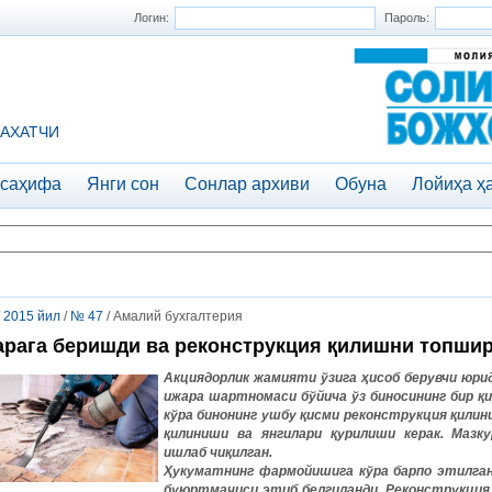
Логин:
Пароль:
АХАТЧИ
 саҳифа
Янги сон
Сонлар архиви
Обуна
Лойиҳа ҳ
/
2015 йил
/
№ 47
/ Амалий бухгалтерия
рага беришди ва реконструкция қилишни топши
Акциядорлик
жамияти
ўзига
ҳисоб
берувчи
юри
ижара
шартномаси
бўйича
ўз
биносининг
бир
қ
кўра
бинонинг
ушбу
қисми
реконструкция
қилин
қилиниши
ва
янгилари
қурилиши
керак
.
Мазку
ишлаб
чиқилган
.
Ҳукуматнинг
фармойишига
кўра
барпо
этилга
буюртмачиси
этиб
белгиланди
.
Реконструкция