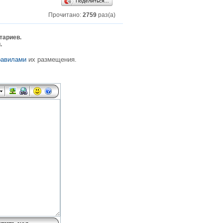
Поделиться…
Прочитано:
2759
раз(а)
тариев.
.
равилами
их размещения.