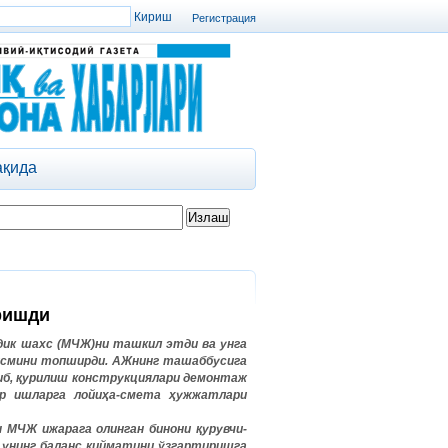
Регистрация
ақида
ришди
дик
шахс
(
МЧЖ
)
ни
ташкил
этди
ва
унга
исмини
топширди
.
АЖнинг
ташаббусига
иб
,
қурилиш
конструкциялари
демонтаж
р
ишларга
лойиҳа
-
смета
ҳужжатлари
н
МЧЖ
ижарага
олинган
бинони
қурувчи
-
 унинг баланс қийматини ўзгартиришга