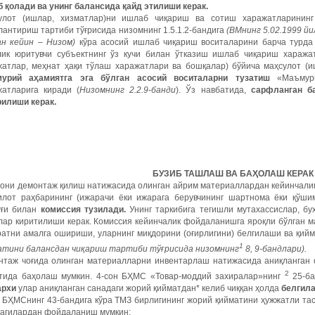
б қолади ва унинг балансида қайд этилиши керак.
улот (ишлар, хизматлар)ни ишлаб чиқариш ва сотиш харажатларининг
антириш тартиби тўғрисида низомнинг 1.5.1.2-бандига
(ВМнинг 5.02.1999 й
ан кейин – Низом)
кўра асосий ишлаб чиқариш воситаларини барча турда 
лик юритувчи субъектнинг ўз кучи билан ўтказиш ишлаб чиқариш хаража
жатлар, меҳнат ҳақи тўлаш харажатлари ва бошқалар) бўйича маҳсулот (и
урий аҳамиятга эга бўлган асосий воситаларни тузатиш
«Маъмури
жатларига киради (
Низомнинг 2.2.9-банди
). Ўз навбатида,
сарфланган б
рилиши керак.
БУЗИБ ТАШЛАШ ВА БАҲОЛАШ КЕРАК
нони демонтаж қилиш натижасида олинган айрим материаллардан кейинчали
илот раҳбарининг (ижарачи ёки ижарага берувчининг шартнома ёки қўши
уғи билан
комиссия тузилади.
Унинг таркибига тегишли мутахассислар, бу
лар киритилиши керак. Комиссия кейинчалик фойдаланишга яроқли бўлган 
ратни амалга ошириши, уларнинг миқдорини (оғирлигини) белгилаши ва қи
1
атини балансдан чиқариш тартиби тўғрисида низомнинг
8, 9-бандлари).
нтаж чоғида олинган материалларни инвентарлаш натижасида аниқланган о
2
тида баҳолаш мумкин. 4-сон БҲМС «Товар-моддий захиралар»нинг
25-б
архи
улар аниқланган санадаги жорий қийматдан* келиб чиққан ҳолда
белгила
 БҲМСнинг 43-бандига кўра ТМЗ бирлигининг жорий қийматини ҳужжатли тас
дагилардан фойдаланиш мумкин: