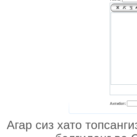
Антибот:
Агар сиз хато топсанг