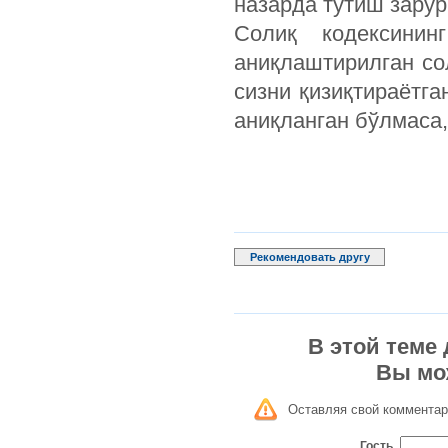
назарда тутиш зарур
Солиқ кодексини
аниқлаштирилган со
сизни қизиқтираётга
аниқланган бўлмаса,
Рекомендовать другу
В этой теме
Вы мо
Оставляя свой комментар
Гость_