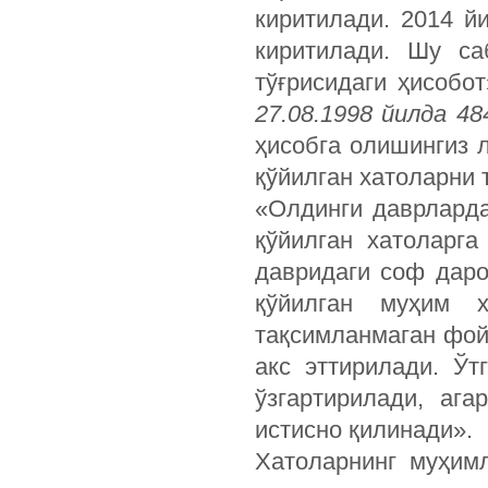
киритилади. 2014 й
киритилади. Шу с
тўғрисидаги ҳисобот
27.08.1998 йилда 4
ҳисобга олишингиз 
қўйилган хатоларни 
«Олдинги даврларда
қўйилган xатоларга
давридаги соф даро
қўйилган муҳим 
тақсимланмаган фой
акс эттирилади. Ў
ўзгартирилади, аг
истисно қилинади».
Хатоларнинг муҳим