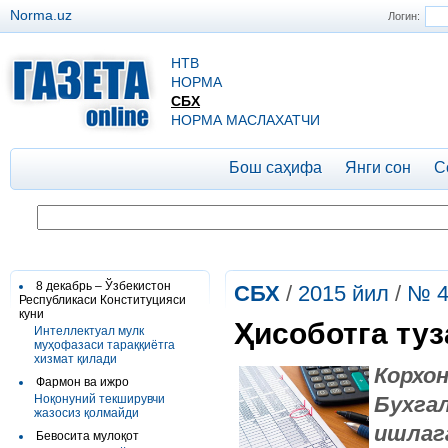
Norma.uz
Логин:
НТВ
НОРМА
СБХ
НОРМА МАСЛАХАТЧИ
Бош саҳифа
Янги сон
С
8 декабрь – Ўзбекистон
СБХ
/
2015 йил
/
№ 4
Республикаси Конституцияси
куни
Ҳисоботга ту
Интеллектуал мулк
муҳофазаси тараққиётга
хизмат қилади
Корх
Фармон ва ижро
Ноқонуний текширувчи
Бухга
жазосиз қолмайди
ишлаг
Бевосита мулоқот