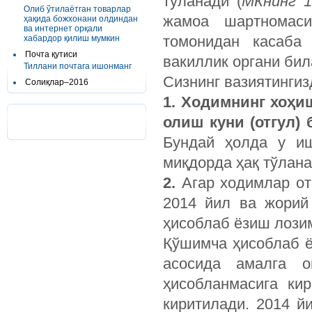
тўланади (
МКнинг 1
Олиб ўтилаётган товарлар
жамоа шартномаси
ҳақида божхонани олдиндан
ва интернет орқали
томонидан касаба
хабардор қилиш мумкин
Почта қутиси
вакиллик органи би
Тиллани почтага ишонманг
Сизнинг вазиятингиз
Солиқлар–2016
1. Ходимнинг хоҳи
олиш куни (отгул
Бундай ҳолда у иш
миқдорда ҳақ тўлана
2.
Агар ходимлар от
2014 йил ва жорий
ҳисоблаб ёзиш лози
Қўшимча ҳисоблаб 
асосида амалга о
ҳисобланмасига ки
киритилади. 2014 й