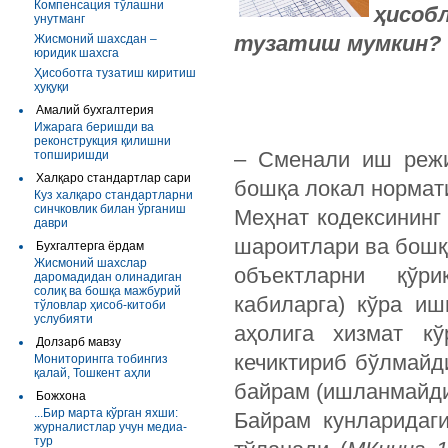
Компенсация тўлашни
ҳисоб
унутманг
тузатиш мумкин?
Жисмоний шахсдан –
юридик шахсга
Ҳисоботга тузатиш киритиш
ҳуқуқи
Амалий бухгалтерия
Ижарага беришди ва
реконструкция қилишни
– Сменали иш режи
топширишди
Халқаро стандартлар сари
бошқа локал нормат
Куз халқаро стандартларни
синчковлик билан ўрганиш
Меҳнат кодексининг
даври
шароитлари ва бошқ
Бухгалтерга ёрдам
Жисмоний шахслар
объектларни қўр
даромадидан олинадиган
солиқ ва бошқа мажбурий
кабиларга) кўра и
тўловлар ҳисоб-китоби
услубияти
аҳолига хизмат кў
Долзарб мавзу
кечиктириб бўлмай
Мониторингга тобингиз
қалай, Тошкент аҳли
байрам (ишланмайди
Божхона
...Бир марта кўрган яхши:
Байрам кунларидаг
журналистлар учун медиа-
тур