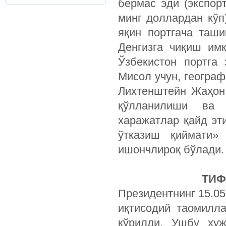
бермас эди (экспор
минг доллардан кўп
яқин портгача таш
Денгизга чиқиш им
Ўзбекистон портга
Мисол учун, геогра
Лихтенштейн Жаҳон
қўлланилиши ва 
харажатлар қайд эт
ўтказиш қиймати»
ишончлироқ бўлади.
ТИФ
Президентнинг 15.0
иқтисодий таомилл
кўрилди. Ушбу ҳуж