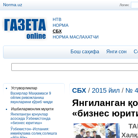
Norma.uz
Логин:
НТВ
НОРМА
СБХ
НОРМА МАСЛАХАТЧИ
Бош саҳифа
Янги сон
С
Устуворликлар
СБХ
/
2015 йил
/
№ 4
Вазирлар Маҳкамаси 9
ойлик ривожланиш
Янгиланган қ
якунларини кўриб чиқди
Ишбилармонлик муҳити
«бизнес юрит
Янгиланган қонунлар
асосида Ўзбекистонда
«бизнес юритиш»
ТА
Ўзбекистон–Испания:
иккиёқлама солиқ солишга
Халқ
«йўл йўқ»