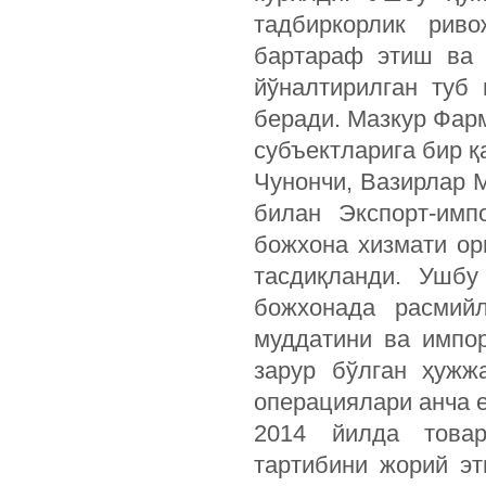
тадбиркорлик рив
бартараф этиш ва 
йўналтирилган туб 
беради. Мазкур Фар
субъектларига бир қ
Чунончи, Вазирлар М
билан Экспорт-имп
божхона хизмати ор
тасдиқланди. Ушбу
божхонада расмий
муддатини ва импор
зарур бўлган ҳужж
операциялари анча 
2014 йилда товар
тартибини жорий эт