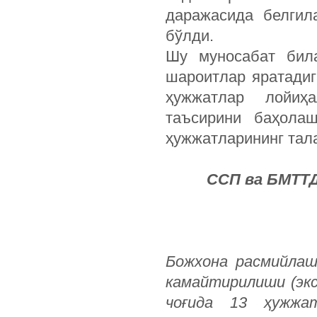
даражасида белгил
бўлди.
Шу муносабат била
шароитлар яратадиг
ҳужжатлар лойиҳа
таъсирини баҳола
ҳужжатларининг тал
ССП ва БМТТДн
Божхона расмийлаш
камайтирилиши (эк
чоғида 13 ҳужжа