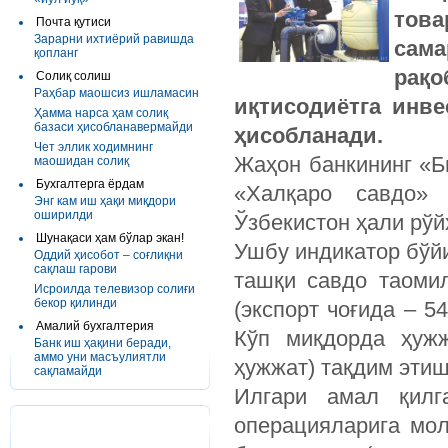
тов
Почта қутиси
Зарарни ихтиёрий равишда
сам
қопланг
рақ
Солиқ солиш
Раҳбар маошсиз ишламасин
иқтисодиётга инве
Ҳамма нарса ҳам солиқ
базаси ҳисобланавермайди
ҳисобланади.
Чет эллик ходимнинг
Жаҳон банкининг «Б
маошидан солиқ
Бухгалтерга ёрдам
«Халқаро савдо» (
Энг кам иш ҳақи миқдори
оширилди
Ўзбекистон ҳали рўй
Шунақаси ҳам бўлар экан!
Ушбу индикатор бўйи
Оддий ҳисобот – соғлиқни
сақлаш гарови
ташқи савдо таоми
Исроилда телевизор солиғи
бекор қилинди
(экспорт чоғида – 5
Амалий бухгалтерия
Кўп миқдорда ҳужж
Банк иш ҳақини беради,
аммо уни масъулиятли
ҳужжат) тақдим этиш
сақламайди
Илгари амал қилг
операцияларига мо