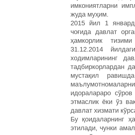
имкониятларни имп
жуда муҳим.
2015 йил 1 январд
чоғида давлат орг
ҳамкорлик тизими
31.12.2014 йилда
ходимларининг да
тадбиркорлардан д
мустақил равишд
маълумотномаларни
идоралараро сўров
этмаслик ёки ўз ва
давлат хизмати кўрс
Бу қоидаларнинг ҳ
этилади, чунки ама