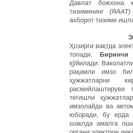
Давлат божхона қ
тизимининг
(ЯААТ)
ахборот тизими ишла
Э
Ҳозирги вақтда эле
топади.
Биринчи
қўйилади. Ваколатл
рақамли имзо бил
ҳужжатларни к
расмийлаштируви 
тегишли ҳужжатлар
имзолайди ва авто
юборади, бу ерда 
шаклда амалга оши
органи электрон де