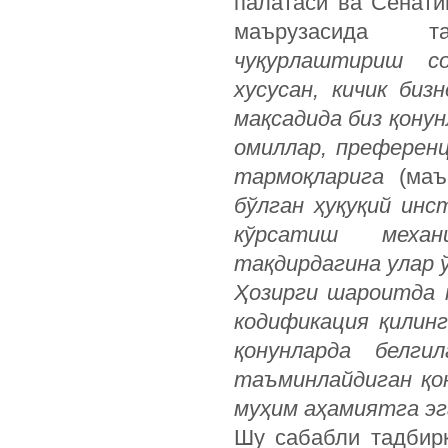
палатаси ва Сенати
маърузасида та
чуқурлаштириш со
хусусан, кичик би
мақсадида биз қону
омиллар, преференц
тармоқларига
(маъ
бўлган ҳуқуқий инс
кўрсатиш механ
тақдирдагина улар ў
Ҳозирги шароитда 
кодификация қилинг
қонунларда белги
таъминлайдиган қо
муҳим аҳамиятга эг
Шу сабабли тадбирк