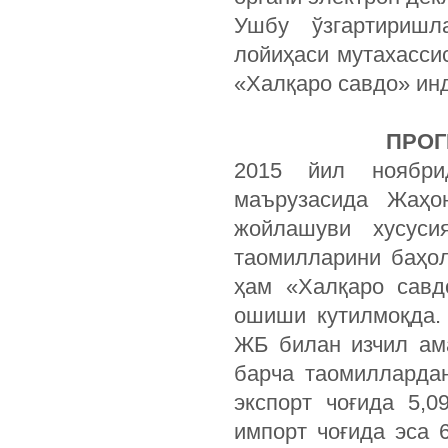
Ушбу ўзгартиришла
лойиҳаси мутахасси
«Халқаро савдо» ин
ПРОГ
2015 йил ноябри
маърузасида Жаҳон
жойлашуви хусуси
таомилларини баҳо
ҳам «Халқаро савд
ошиши кутилмоқда.
ЖБ билан изчил ам
барча таомилларда
экспорт чоғида 5,0
импорт чоғида эса 