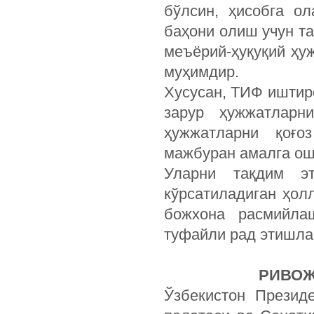
бўлсин, ҳисобга о
баҳони олиш учун т
меъёрий-ҳуқуқий ҳу
муҳимдир.
Хусусан, ТИФ иштир
зарур ҳужжатларн
ҳужжатларни қоғ
мажбуран амалга о
Уларни тақдим э
кўрсатиладиган ҳол
божхона расмийла
туфайли рад этишла
РИВОЖ
Ўзбекистон Презид