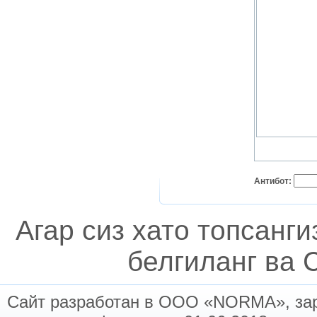
Антибот:
Агар сиз хато топсанг
белгиланг ва C
Сайт разработан в ООО «NORMA», заре