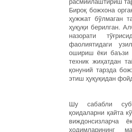
расмийлаштириш тар
Бироқ божхона орга
ҳужжат бўлмаган т
ҳуқуқи берилган. А
назорати тўғрис
фаолиятидаги уз
ошириш ёки баъзи 
техник жиҳатдан т
қонуний тарзда бож
этиш ҳуқуқидан фой
Шу сабабли субъ
қоидаларни қайта к
виждонсизларча ё
ходимларининг м