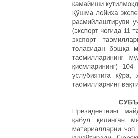
камайиши кутилмоқд
Қўшма лойиҳа экспе
расмийлаштируви у
(экспорт чоғида 11 т
экспорт таомилла
толасидан бошқа м
таомилларининг му
қисмларининг) 104
услубиятига кўра,
таомилларнинг вақти
СУБЪ
Президентнинг май
қабул қилинган м
материалларни чоп
кучайтиради. Бюрок