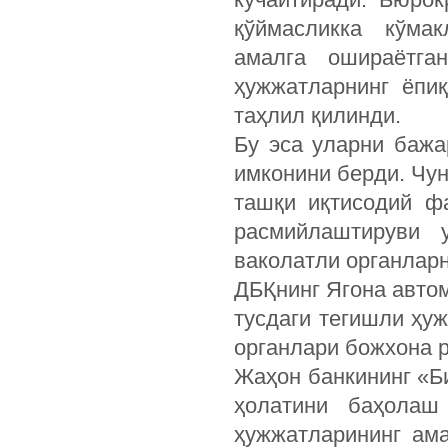
қўймасликка кўма
амалга ошираётга
ҳужжатларнинг ёпи
таҳлил қилинди.
Бу эса уларни баж
имконини берди. Чун
ташқи иқтисодий ф
расмийлаштируви 
ваколатли органларн
ДБҚнинг Ягона авто
тусдаги тегишли ҳу
органлари божхона р
Жаҳон банкининг «Б
ҳолатини баҳолаш
ҳужжатларининг ам