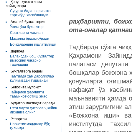
Қонун ҳужжатлари
лойиҳалари
Суғурта бадаллари якка
тартибда ҳисобланади
раҳбарияти, божх
Амалий бухгалтерия
Ўзига ўзи бухгалтер
ота-оналар қатна
Соатларни жамланг
Маҳалла ёрдам сўради
Бочкаларнинг ишлатилиши
Тадбирда сўзга чиқ
Дарвоқе
Қаҳрамони Зайнид
Балансдан бош бухгалтер
имзосини чиқариб
палатаси депутати
ташлашди
бошқалар божхона х
Бухгалтерга ёрдам
Таътилда ҳам дарсликлар
қонунларга оғишма
қўлимиздан тушмайди
Бевосита мулоқот
нафақат ўз касбин
Тайёрлов фаолияти
таъминот-сотиш эмас
маънавияти ҳамда 
Аудитор маслаҳат беради
этиш зарурлигини а
Етти марта ҳисоблаб, кейин
лизингга олинг
«Божхона иши» ва 
Репортаж
институтда таҳс
Наркотик моддалар йўқ
қилинди