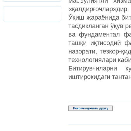
масъулиятли хизма
«қалдирғочлар»дир.
Ўқиш жараёнида бит
тасдиқланган ўқув р
ва фундаментал фа
ташқи иқтисодий ф
назорати, тезкор-қи
технологиялари каб
Битирувчиларни 
иштирокидаги тантан
Рекомендовать другу