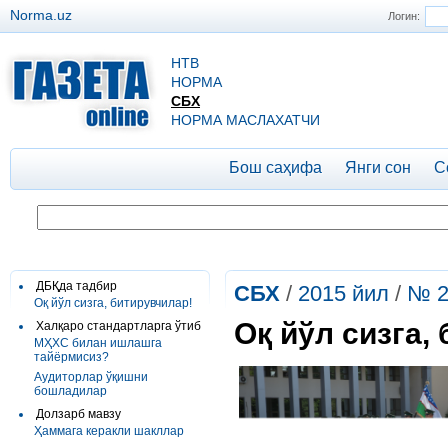
Norma.uz
Логин:
НТВ
НОРМА
СБХ
НОРМА МАСЛАХАТЧИ
Бош саҳифа
Янги сон
С
ДБҚда тадбир
СБХ
/
2015 йил
/
№ 2
Oқ йўл сизга, битирувчилар!
Oқ йўл сизга,
Халқаро стандартларга ўтиб
МҲХС билан ишлашга
тайёрмисиз?
Аудиторлар ўқишни
бошладилар
Долзарб мавзу
Ҳаммага керакли шакллар