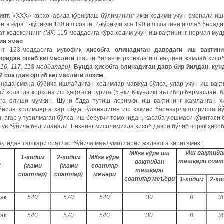
ият.
«ХХХ» корхонасида қўриқлаш бўлимининг икки ходими учун сменали иш 
ига кўра 1-қўриқчи 180 иш соати, 2-қўриқчи эса 190 иш соатини ишлаб беради.
ат кодексининг
(МК)
115-моддасига кўра ходим учун иш вақтининг нормал му
ин эмас
.
нг 123-моддасига мувофиқ
ҳисобга олинадиган даврдаги иш вақтин
оридан ошиб кетмаслиги
шарти билан корхонада иш вақтини жамлаб ҳисо
116, 117, 118-моддалари)
.
Бунда ҳисобга олинадиган давр бир йилдан, кун
12 соатдан ортиб кетмаслиги лозим
.
онада смена бўйича ишлайдиган ходимлар мавжуд бўлса, улар учун иш вақ
й ҳолатда корхона иш ҳафтаси турига (5 ёки 6 кунлик) эътибор бермасдан, 
бга олиши мумкин. Шуни ёдда тутиш лозимки, иш вақтининг жамланган ҳ
йнида ходимларга ҳар ойда тўланадиган иш ҳақини бараварлаштиришга й
, агар у тузилмаган бўлса, иш берувчи томонидан, касаба уюшмаси қўмитаси
ув бўйича белгиланади. Бизнинг мисолимизда ҳисоб даври бўлиб чорак ҳисо
ақтидан ташқари соатлар бўйича маълумотларни жадвалга киритамиз:
Иш вақтида
МКга кўра иш
1-ходим
2-ходим
МКга кўра
ташқари соат
вақтидан
N
(жами
(жами
соатлар
ташқари
соатлар)
соатлар)
меъёри
соатлар меъёри
1-ходим
2-хо
рак
540
570
540
30
0
3
рак
540
570
540
30
0
3