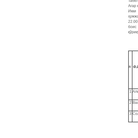
Табел
Агар 
Икки
ҳужжа
22.00
боис
қўриқ
Ф.
N
1
Ал
2
Ва
3
Со