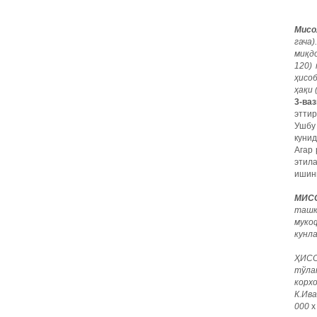
Мисо
гача
миқдо
120)
ҳисоб
ҳақи 
3-ваз
эттир
Ушбу
куни
Агар 
этил
ишини
МИСО
ташк
муко
кунла
ҲИСО
тўла
корх
К.Ива
000
х