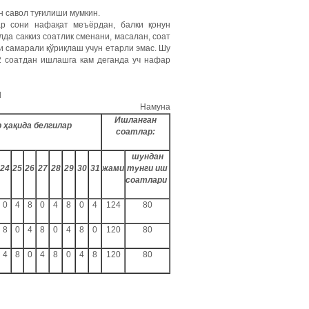
н савол туғилиши мумкин.
ар сони нафақат меъёрдан, балки қонун
да саккиз соатлик сменани, масалан, соат
ни самарали қўриқлаш учун етарли эмас. Шу
2 соатдан ишлашга кам деганда уч нафар
И
Намуна
Ишланган
р ҳақида белгилар
соатлар:
шундан
24
25
26
27
28
29
30
31
жами
тунги иш
соатлари
0
4
8
0
4
8
0
4
124
80
8
0
4
8
0
4
8
0
120
80
4
8
0
4
8
0
4
8
120
80