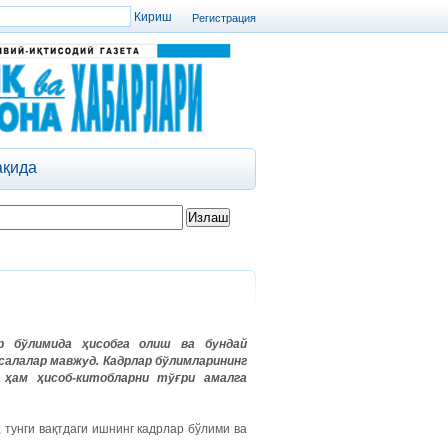
Регистрация
ақида
 бўлимида ҳисобга олиш ва бундай
салалар мавжуд. Кадрлар бўлимларининг
 ҳам ҳисоб-китобларни тўғри амалга
 тунги вақтдаги ишнинг кадрлар бўлими ва