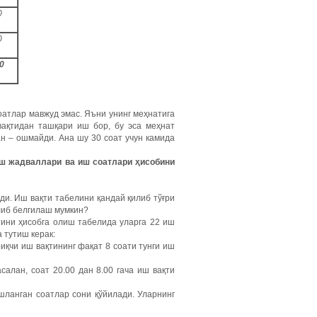
0
0
0
оатлар мавжуд эмас. Яъни унинг меҳнатига
вақтидан ташқари иш бор, бу эса меҳнат
н – ошмайди. Ана шу 30 соат учун камида
иш жадваллари ва иш соатлари ҳисобини
ди. Иш вақти табелини қандай қилиб тўғри
либ белгилаш мумкин?
тини ҳисобга олиш табелида уларга 22 иш
 тутиш керак:
иқчи иш вақтининг фақат 8 соати тунги иш
асалан, соат 20.00 дан 8.00 гача иш вақти
ишланган соатлар сони қўйилади. Уларнинг