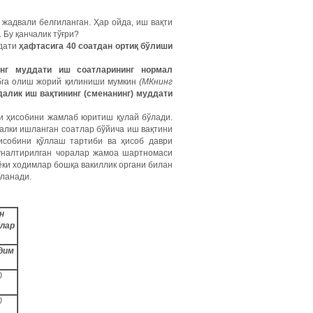
жадвали белгиланган. Ҳар ойда, иш вақти
 Бу қанчалик тўғри?
ддати
ҳафтасига 40 соатдан ортиқ бўлиши
инг муддати иш соатларининг нормал
бга олиш жорий қилиниши мумкин
(МКнинг
далик иш вақтининг (сменанинг) муддати
ти ҳисобини жамлаб юритиш қулай бўлади.
балки ишланган соатлар бўйича иш вақтини
исобини қўллаш тартиби ва ҳисоб даври
ўналтирилган чоралар жамоа шартномаси
 ёки ходимлар бошқа вакиллик органи билан
бланади.
н
лар
дим
0
0