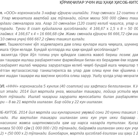
ҚЎРИҚЧИЛАР УЧУН ИШ ҲАҚИ ҲИСОБ-КИТ
л
.
«ООО» корхонасида 3 нафар қўриқчи ишлайди.
Улар сменаси 12 соатни т
). Улар меҳнатига вақтбай ҳақ тўланади, ойлик маош 500 000 сўмни таш
рдаги сменаларга эга. Агар 10 сменадан (120 соат) келиб чиқилса, улар и
 туради. Тунги 8 соат қуйидагича ҳисобланади: 4 166,67
х
1,5
х
8 = 50 00
лаймиз: 4 166,67
х
4 = 16 666,68 сўм. Жами сменада қўриқчи 66 666,72 сўм и
(10 смена учун) 666 667,2 сўмни ташкил қилади.
ият.
Ташкилотнинг кўп ходимларига дам олиш кунлари ишга чиқишга, шунингд
ишга тўғри келади. Бундай ҳолларда иш ҳақи қандай ҳисобланади?
 вазиятда тўғри йўл топиш учун қуйидаги саволга жавоб бериш лозим: д
дан ташқари ишлаш раҳбариятнинг фармойиши билан юз берадими ёки ходим
раҳбарият ишлаб чиқариш заруратидан келиб чиқиб бундай ишга чиқишлар т
аётган мутахассислар таништирилса ва улар дам олиш куни ёки қўшимча
нг ишдан ташқари иш вақтини ҳисобга олиш зарур. Ушбу ҳолда улар меҳнатиг
Л.
«ННН» корхонасида 5 кунлик (40 соатлик) иш ҳафтаси белгиланган. К.И
ил этади. 2014 йил мартида унга, маошдан ташқари, лойиҳа устида му
фот тўлашди. Ишлаб чиқариш зарурати муносабати билан раҳбариятни
ри – 8 ва 21 мартда ишлаган. Бир ойда у 22 кун ишлаган.
Б-КИТОБ. 2014 йил мартда иш кунларининг умумий сони 20 кунни ташкил эт
нади. Иш вақтидан ташқари ишланган икки кун учун икки баравар 
онасининг жамоа шартномасида ҳам шу нарса назарда тутилган. Қисқа
новга 50 000 сўм (1 000 000 / 20) тўланади, байрамда ишланган икки кун учу
2) + (50 000
х
2) тўланади. Бинобарин, мартда ҳисоблаб ёзилган иш ҳақи 1 