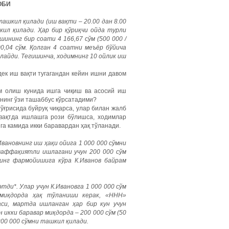
ОБИ
ашкил қилади (иш вақти – 20.00 дан 8.00
кил қилади. Ҳар бир қўриқчи ойда турли
шининг бир соати 4 166,67 сўм (500 000 /
0,04 сўм. Қолган 4 соатни меъёр бўйича
шлайди. Тегишинча, ходимнинг 10 ойлик иш
ек иш вақти тугагандан кейин ишни давом
ам олиш кунида ишга чиқиш ва асосий иш
нинг ўзи ташаббус кўрсатадими?
ўғрисида буйруқ чиқарса, улар билан жалб
 вақтда ишлашга рози бўлишса, ходимлар
а камида икки баравардан ҳақ тўланади.
вановнинг иш ҳақи ойига 1 000 000 сўмни
ваффақиятли ишлагани учун 200 000 сўм
нг фармойишига кўра К.Иванов байрам
ди*. Улар учун К.Ивановга 1 000 000 сўм
миқдорда ҳақ тўланиши керак, «ННН»
си, мартда ишланган ҳар бир кун учун
н икки баравар миқдорда – 200 000 сўм (50
200 000 сўмни ташкил қилади.