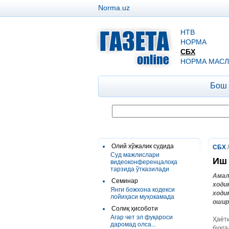
Norma.uz
НТВ
НОРМА
СБХ
НОРМА МАСЛ
Бош
Олий хўжалик судида
СБХ
Суд мажлислари
Иш 
видеоконференцалоқа
тарзида ўтказилади
Амал
Семинар
ходи
Янги божхона кодекси
ходи
лойиҳаси муҳокамада
ошир
Солиқ ҳисоботи
Агар чет эл фуқароси
Ҳаёти
даромад олса...
бухга