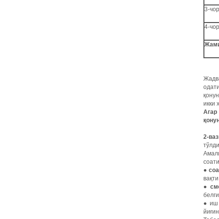
3-чо
4-чо
Жам
Жадва
одат
қонун
икки 
Агар
қону
2-ваз
тўлди
Амал
соати
●
соа
вақти
●
см
белги
● иш 
йиғин