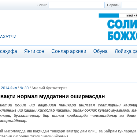
Логин:
Пароль:
АХАТЧИ
 саҳифа
Янги сон
Сонлар архиви
Обуна
Лойиҳа ҳ
/
2014 йил
/
№ 30
/ Амалий бухгалтерия
вақти нормал муддатини оширмасдан
иётда ходим иш вақтидан ташқари ишлаган соатларини кадрлар
мларнинг иш ҳақини ҳисоблаб чиқариш билан боғлиқ кўплаб муаммоли ма
млари, бухгалтерлар бир талай қоидаларда чалкашадилар ва доим
авермайдилар.
й мисолларда иш вақтидан ташқари вақтда; дам олиш ва байрам кунларида;
лтерия ҳисобини таҳлил қилиб кўрамиз.