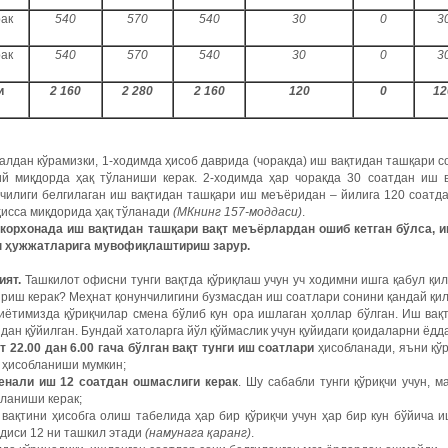
рак
540
570
540
30
0
3
рак
540
570
540
30
0
3
и
2 160
2 280
2 160
120
0
12
лдан кўрамизки, 1-ходимда ҳисоб даврида (чоракда) иш вақтидан ташқари с
ий миқдорда ҳақ тўланиши керак. 2-ходимда ҳар чоракда 30 соатдан иш 
чилиги белгилаган иш вақтидан ташқари иш меъёридан – йилига 120 соатда
ҳисса миқдорида ҳақ тўланади
(МКнинг 157-моддаси)
.
 корхонада иш вақтидан ташқари вақт меъёрлардан ошиб кетган бўлса, 
н ҳужжатларига мувофиқлаштириш зарур.
ият.
Ташкилот офисни тунги вақтда қўриқлаш учун уч ходимни ишга қабул қил
риш керак? Меҳнат қонунчилигини бузмасдан иш соатлари сонини қандай қи
иётимизда қўриқчилар смена бўлиб кун ора ишлаган ҳоллар бўлган. Иш вақ
дан қўйилган. Бундай хатоларга йўл қўймаслик учун қуйидаги қоидаларни ёдда
т 22.00 дан 6.00 гача бўлган вақт тунги иш соатлари
ҳисобланади, яъни қўр
 ҳисобланиши мумкин;
енали иш 12 соатдан ошмаслиги керак
. Шу сабабли тунги қўриқчи учун, м
ланиши керак;
вақтини ҳисобга олиш табелида ҳар бир қўриқчи учун ҳар бир кун бўйича 
диси 12 ни ташкил этади
(намунага қаранг)
.