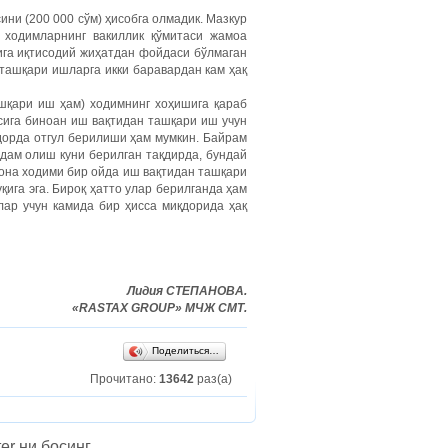
ини (200 000 сўм) ҳисобга олмадик. Мазкур
, ходимларнинг вакиллик қўмитаси жамоа
ига иқтисодий жиҳатдан фойдаси бўлмаган
ташқари ишларга икки баравардан кам ҳақ
ашқари иш ҳам) ходимнинг хоҳишига қараб
сига биноан иш вақтидан ташқари иш учун
дорда отгул берилиши ҳам мумкин. Байрам
дам олиш куни берилган тақдирда, бундай
хона ходими бир ойда иш вақтидан ташқари
уқига эга. Бироқ ҳатто улар берилганда ҳам
ар учун камида бир ҳисса миқдорида ҳақ
Лидия СТЕПАНОВА.
«
RASTAX
GROUP
» МЧЖ СМТ.
Поделиться…
Прочитано:
13642
раз(а)
er ни босинг.