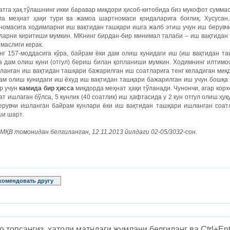
тга ҳақ тўлашнинг икки баравар миқдори ҳисоб-китобида биз мукофот суммас
ла меҳнат ҳақи тури ва жамоа шартномаси қоидаларига боғлиқ. Хусусан
номасига ходимларни иш вақтидан ташқари ишга жалб этиш учун иш берувч
ларни киритиши мумкин. МКнинг бирдан-бир минимал талаби – иш вақтидан 
маслиги керак.
нг 157-моддасига кўра, байрам ёки дам олиш кунидаги иш (иш вақтидан т
а дам олиш куни (отгул) бериш билан қопланиши мумкин. Ходимнинг илтимо
ланган иш вақтидан ташқари бажарилган иш соатларига тенг келадиган миқ
ам олиш кунидаги иш ёхуд иш вақтидан ташқари бажарилган иш учун бошқа 
р учун
камида бир ҳисса
миқдорда меҳнат ҳақи тўланади. Чунончи, агар кор
ат ишлаган бўлса, 5 кунлик (40 соатлик) иш ҳафтасида у 2 кун отгул олиш ҳуқ
ерувчи ишланган байрам кунлари ёки иш вақтидан ташқари ишланган соатл
ши шарт.
ҚВ томонидан белгиланган, 12.11.2013 йилдаги 02-05/3032-сон.
комендовать другу
о топсангиз, хатоли матндаги жумлани белгиланг ва Ctrl+Ent