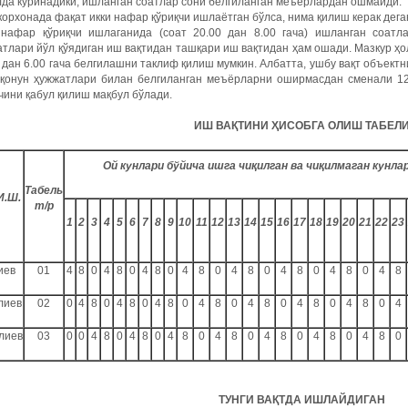
да кўринадики, ишланган соатлар сони белгиланган меъёрлардан ошмайди.
корхонада фақат икки нафар қўриқчи ишлаётган бўлса, нима қилиш керак дега
 нафар қўриқчи ишлаганида (соат 20.00 дан 8.00 гача) ишланган соатл
тлари йўл қўядиган иш вақтидан ташқари иш вақтидан ҳам ошади. Мазкур ҳол
 дан 6.00 гача белгилашни таклиф қилиш мумкин. Албатта, ушбу вақт объект
 қонун ҳужжатлари билан белгиланган меъёрларни оширмасдан сменали 1
чини қабул қилиш мақбул бўлади.
ИШ ВАҚТИНИ ҲИСОБГА ОЛИШ ТАБЕЛ
Ой кунлари бўйича ишга чиқилган ва чиқилмаган кунла
Табель
И.Ш.
т/р
1
2
3
4
5
6
7
8
9
10
11
12
13
14
15
16
17
18
19
20
21
22
23
иев
01
4
8
0
4
8
0
4
8
0
4
8
0
4
8
0
4
8
0
4
8
0
4
8
лиев
02
0
4
8
0
4
8
0
4
8
0
4
8
0
4
8
0
4
8
0
4
8
0
4
лиев
03
0
0
4
8
0
4
8
0
4
8
0
4
8
0
4
8
0
4
8
0
4
8
0
ТУНГИ ВАҚТДА ИШЛАЙДИГАН