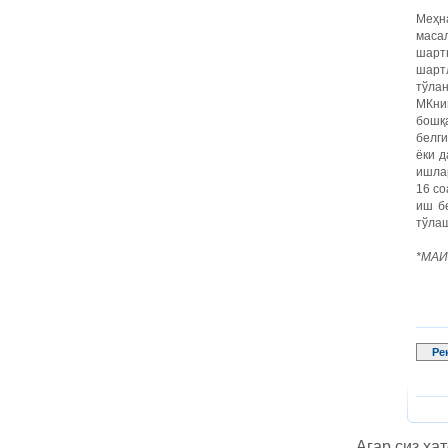
Меҳна
маса
шарт
шарт
тўлан
МКни
бошқ
белги
ёки д
ишла
16 со
иш б
тўла
*МАИМ
Ре
Агар сиз хат