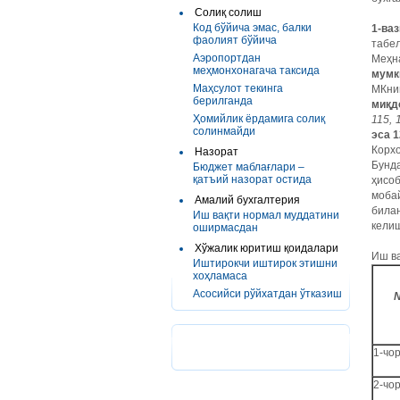
Солиқ солиш
Код бўйича эмас, балки
1-ваз
фаолият бўйича
табел
Аэропортдан
Меҳн
меҳмонхонагача таксида
мумк
Маҳсулот текинга
МКни
берилганда
миқд
Ҳомийлик ёрдамига солиқ
115, 
солинмайди
эса 
Корх
Назорат
Бунда
Бюджет маблағлари –
қатъий назорат остида
ҳисо
моба
Амалий бухгалтерия
билан
Иш вақти нормал муддатини
келиш
оширмасдан
Хўжалик юритиш қоидалари
Иш в
Иштирокчи иштирок этишни
хоҳламаса
Асосийси рўйхатдан ўтказиш
1-чо
2-чо