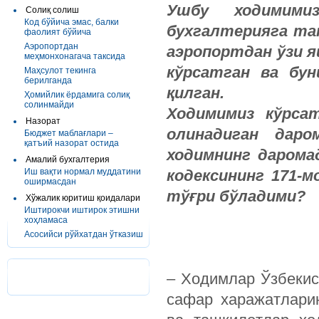
Ушбу ходимими
Солиқ солиш
Код бўйича эмас, балки
бухгалтерияга та
фаолият бўйича
Аэропортдан
аэропортдан ўзи я
меҳмонхонагача таксида
кўрсатган ва бу
Маҳсулот текинга
берилганда
қилган.
Ҳомийлик ёрдамига солиқ
солинмайди
Ходимимиз кўрса
Назорат
олинадиган даро
Бюджет маблағлари –
қатъий назорат остида
ходимнинг дарома
Амалий бухгалтерия
Иш вақти нормал муддатини
кодексининг 171-м
оширмасдан
тўғри бўладими?
Хўжалик юритиш қоидалари
Иштирокчи иштирок этишни
хоҳламаса
Асосийси рўйхатдан ўтказиш
– Ходимлар Ўзбекис
сафар харажатлари