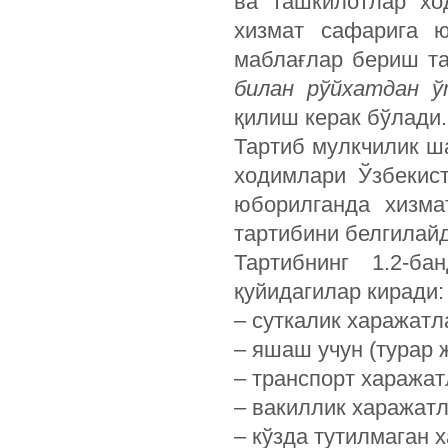
ва ташкилотлар хо
хизмат сафарига ю
маблағлар бериш т
билан рўйхатдан ў
қилиш керак бўлади.
Тартиб мулкчилик ш
ходимлари Ўзбекис
юборилганда хизма
тартибини белгилайд
Тартибнинг 1.2-ба
қуйидагилар киради:
– суткалик харажатл
– яшаш учун (турар 
– транспорт харажат
– вакиллик харажатл
– кўзда тутилмаган 