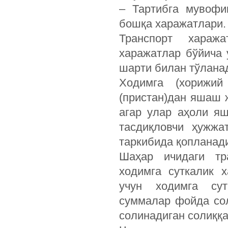
– Тартибга мувофи
бошқа харажатлари.
Транспорт хараж
харажатлар бўйича
шарти билан тўлана
Ходимга (хорижий
(пристан)дан яшаш 
агар улар аҳоли я
тасдиқловчи ҳужжа
таркибида қопланад
Шаҳар ичидаги тр
ходимга суткалик 
учун ходимга сут
суммалар фойда со
солинадиган солиққа