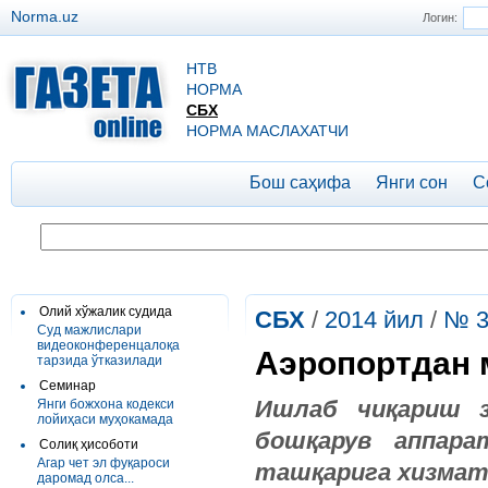
Norma.uz
Логин:
НТВ
НОРМА
СБХ
НОРМА МАСЛАХАТЧИ
Бош саҳифа
Янги сон
С
Олий хўжалик судида
СБХ
/
2014 йил
/
№ 3
Суд мажлислари
видеоконференцалоқа
Аэропортдан 
тарзида ўтказилади
Семинар
Ишлаб чиқариш з
Янги божхона кодекси
лойиҳаси муҳокамада
бошқарув аппара
Солиқ ҳисоботи
Агар чет эл фуқароси
ташқарига хизмат
даромад олса...