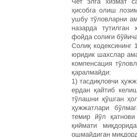
Чет элга хизмат с
ҳисобга олиш лози
ушбу тўловларни а
назарда тутилган 
фойда солиғи бўйича
Солиқ кодексининг 
юридик шахслар ама
компенсация тўлов
қаралмайди:
1) тасдиқловчи ҳуж
ердан қайтиб кели
тўлашни қўшган ҳо
ҳужжатлари бўлмаг
темир йўл қатнови
қиймати миқдорида
ошмайдиган миқдорд