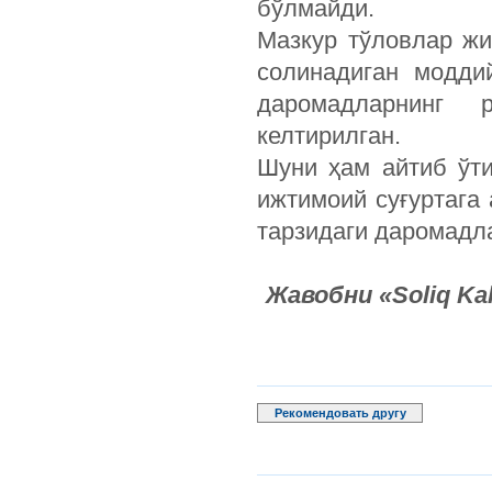
бўлмайди.
Мазкур тўловлар ж
солинадиган модди
даромадларнинг 
келтирилган.
Шуни ҳам айтиб ўти
ижтимоий суғуртага
тарзидаги даромадла
Жавобни «Soliq Ka
Рекомендовать другу