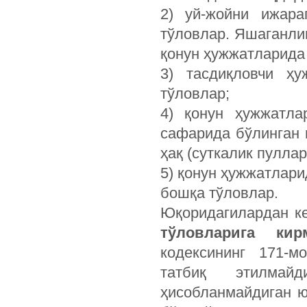
2) уй-жойни ижара
тўловлар. Яшаганли
қонун ҳужжатларида
3) тасдиқловчи ҳ
тўловлар;
4) қонун ҳужжатла
сафарида бўлинган 
ҳақ (суткалик пуллар
5) қонун ҳужжатлари
бошқа тўловлар.
Юқоридагилардан к
тўловларига кир
кодексининг 171-м
татбиқ этилмай
ҳисобланмайдиган 