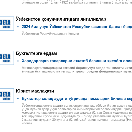
олинадиган солиқ тўловчи ҚҚС ва фойда солиғини тўлашга ўтиши шарт
Ўзбекистон қонунчилигидаги янгиликлар
2024 йил учун Ўзбекистон Республикасининг Давлат бюд
Ўзбекистон Республикасининг Қонуни
Бухгалтерга ёрдам
Харидорларга товарларни етказиб беришни ҳисобга оли
Мижозларга товарларни етказиб бериш учун савдо ташкилоти ихт
ёллаши ёки ташкилотга тегишли транспортдан фойдаланиши мумк
Юрист маслаҳати
Бухгалтер солиқ аудити тўғрисида нималарни билиши ке
Ўзбекистонда солиқ аудити солиқ органлари ташаббуси билан амалга ош
унда муайян давр учун солиқлар ва йиғимларни ҳисоблаб чиқариш ҳамд
мамлакатимизда солиқ аудити илгари амалда бўлган Солиқ кодексида н
текширувининг ўзгинаси. Ҳақиқатда бу – сизда ўтказилиши мумкин бўлга
ўтказилиш муддати 30 кунгача бўлиб, узайтириш имконияти мавжуд (Низо
илова).