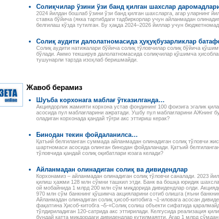
и оплаты труда
распоряжения Президента
примерами и конкретными
Солиқчилар ўзини ўзи банд қилган шахслар даромадлар
лей, сезонных
Республики Узбекистан,
расчетами, с учетом всех
 и надомников —
2024 йилдан бошлаб ўзини ўзи банд қилган шахсларга, агар уларнинг й
постановления и
изменений и дополнений,
ставка бўйича (якка тартибдаги тадбиркорлар учун айланмадан олинадиг
е ограничения
распоряжения Кабинета
внесенных в
белгилаш кўзда тутилган. Бу ҳақда 2024–2026 йиллар учун бюджетномад
 на работу
министров Республики
законодательство.
лей, начисление
Узбекистан,
ной платы при
Солиқ аудити далолатномасида ҳуқуқбузарликлар бата
зарегистрированные
й и сдельной
Солиқ аудити натижалари бўйича солиқ тўловчилар солиқ бўйича қўшим
Министерством юстиции
бўлади. Аммо текширув далолатномасида солиқчилар қўшимча ҳисобла
ты труда, виды
Республики Узбекистан, а
тушунарли тарзда изоҳлаб беришмайди.
абот и расчеты с
также иные нормативные
и-сезонщиками,
акты, в том числе
и организации
ведомственные и местные,
труда и выгоды
Жавоб берамиз
касающиеся вопросов
лей при
налогообложения.
нии труда
Шуъба корхонага маблағ ўтказилганда…
, возмещение
Акциядорлик жамияти корхона устав фондининг 100 фоизига эгалик қил
адомников и
асосида пул маблағларини ажратади. Ушбу пул маблағларини АЖнинг бу
руда.
оладиган корхонада қандай тўғри акс эттириш керак?
Бинодан текин фойдаланилса…
Қатъий белгиланган суммада айланмадан олинадиган солиқ тўловчи ж
шартномаси асосида олинган бинодан фойдаланади. Қатъий белгиланга
тўловчида қандай солиқ оқибатлари юзага келади?
Айланмадан олинадиган солиқ ва дивидендлар
Корхонамиз – айланмадан олинадиган солиқ тўловчи саналади. 2023 йил
қилиш ҳажми 128 млн сўмни ташкил этди. Банк ва бошқа юридик шахсла
ой мобайнида 1 млрд 200 млн сўм миқдорида дивидендлар олди. Акцияд
970 млн сўм банкнинг қўшимча акцияларини сотиб олишга (яъни банкни
Айланмадан олинадиган солиқ ҳисоб-китобига ¬1-иловага асосан дивид
фақатгина Ҳисоб-китобга ¬5-«Солиқ солиш объекти сифатида қаралмай
тўлдириладиган 120-сатрида акс эттирилади. Келгусида реализация қи
бундай катта миқдордаги дивидендлар кутилмаяпти. Агар 1 млрд сўмдан