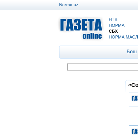
Norma.uz
НТВ
НОРМА
СБХ
НОРМА МАСЛ
Бош
«Со