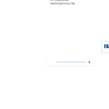
по трудовому
особенност
законодательству
совместите
работников
действующи
при приеме
совместите
им заработ
повременно
форме опла
сезонных р
работникам
особенност
надомного 
работодате
использова
надомников
расходов н
оплата их т