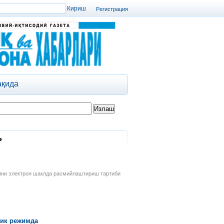
Регистрация
ақида
ь
ини электрон шаклда расмийлаштириш тартиби
тик режимда