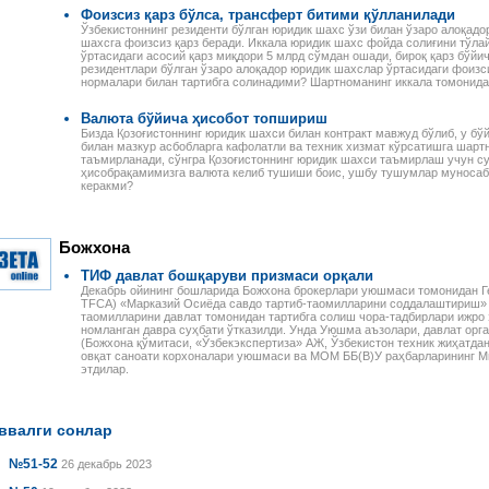
Фоизсиз қарз бўлса, трансферт битими қўлланилади
Ўзбекистоннинг резиденти бўлган юридик шахс ўзи билан ўзаро алоқадо
шахсга фоизсиз қарз беради. Иккала юридик шахс фойда солиғини тўла
ўртасидаги асосий қарз миқдори 5 млрд сўмдан ошади, бироқ қарз бўйич
резидентлари бўлган ўзаро алоқадор юридик шахслар ўртасидаги фоизс
нормалари билан тартибга солинадими? Шартноманинг иккала томонида
Валюта бўйича ҳисобот топшириш
Бизда Қозоғистоннинг юридик шахси билан контракт мавжуд бўлиб, у бўй
билан мазкур асбобларга кафолатли ва техник хизмат кўрсатишга шар
таъмирланади, сўнгра Қозоғистоннинг юридик шахси таъмирлаш учун с
ҳисобрақамимизга валюта келиб тушиши боис, ушбу тушумлар муносаб
керакми?
Божхона
ТИФ давлат бошқаруви призмаси орқали
Декабрь ойининг бошларида Божхона брокерлари уюшмаси томонидан Г
TFCA) «Марказий Осиёда савдо тартиб-таомилларини соддалаштириш» 
таомилларини давлат томонидан тартибга солиш чора-тадбирлари ижро
номланган давра суҳбати ўтказилди. Унда Уюшма аъзолари, давлат орг
(Божхона қўмитаси, «Ўзбекэкспертиза» АЖ, Ўзбекистон техник жиҳатдан 
овқат саноати корхоналари уюшмаси ва МОМ ББ(В)У раҳбарларининг М
этдилар.
ввалги сонлар
№51-52
26 декабрь 2023