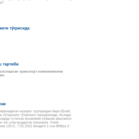
ми?
жети тўғрисида
ш тартиби
исослашган транспорт компаниясини
ин.
рак
ириладиган назорат турларидан бири бўлиб,
а тўлашнинг тўғрилиги текширилади. Аслида
азарда тутилган молиявий-хўжалик фаолияти
н энг узоқ муддатли текширув. Унинг
м 133-б., 7.01.2021 йилдаги 1-сон ВМҚга 2-