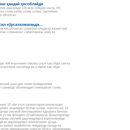
рассматриваемых объектов:
ини қандай ҳисоблайди
основных средств,
иллик даромади 100 млн сўмдан ошса, 4%
нематериальных активов,
ан солиқ каби) солиқ солиш тартибини
финансовых инвестиций и др.
а айтилган.
фсил кўрсатилмаганда…
ча ҳисобланган суммани оладиган вазиятлар
нган сумманинг сабабларини аниқ ва
ади. АЖ корхонани сақлаш учун ҳар ойда смета
хгалтерия ҳисобида ва уларни ҳар ойда
исмоний шахсдан текин фойдаланиш
н суммада айланмадан олинадиган солиқ
нинг 10 ойи учун хизматларни реализация
рнинг акциядори бўлган ҳолда, корхона шу 10
орлар умумий йиғилишининг қарорига биноан
нг устав фондини кўпайтиришга) йўналтирилди.
ендлар умумий даромадларга киритилмайди,
диган даромадлар» иловасининг қўлда
лиш ҳажми аҳамиятсиз миқдорда ошади ва
 ортиқ дивидендлар олинган бўлса, айланмадан