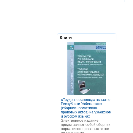
Книги
«Трудовое законодательство
РАСЧЕТЫ С
Республики Узбекистан»
ТОМ ОСОБ
(сборник нормативно-
ОПЛАТЫ Т
правовых актов) на узбекском
В книге ра
и русском языках
оплаты тру
Электронное издание
категорий р
представляет собой сборник
отдельных 
нормативно-правовых актов
В частност