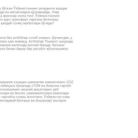
р бўлган Ўзбекистоннинг резиденти юридик
йди ва имтиёзларни қўлламайди. Улар
а фоизлар нолга тенг. Ўзбекистоннинг
из қарз трансферт нархини белгилаш
 қандай солиқ оқибатлари бўлади?
ича биз асбоблар сотиб оламиз. Шунингдек, у
тнома ҳам мавжуд. Асбоблар Тошкент шаҳрида
уммани валютада қоплаб беради. Бизнинг
ати билан бирор бир ҳисобот жўнатишимиз
ермания халқаро ҳамкорлик жамиятининг (GIZ
лойиҳаси кўмагида «ТИФ ва божхона тартиб-
 этилишининг амалий жиҳатлари» деб
анлари ва бизнес ҳамжамиятлари вакиллари
тартибга солиш агентлиги, Ўзбекистон озиқ-
интақавий Кенгаши ва бошқалар) иштирок