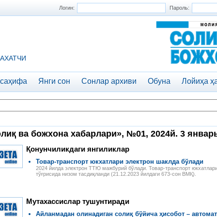
Логин:
Пароль:
АХАТЧИ
 саҳифа
Янги сон
Сонлар архиви
Обуна
Лойиҳа ҳ
лиқ ва божхона хабарлари», №01, 2024й. 3 январ
Қонунчиликдаги янгиликлар
Товар-транспорт юкхатлари электрон шаклда бўлади
2024 йилда электрон ТТЮ мажбурий бўлади. Товар-транспорт юкхатлар
тўғрисида низом тасдиқланди (21.12.2023 йилдаги 673-сон ВМҚ).
Мутахассислар тушунтиради
Айланмадан олинадиган солиқ бўйича ҳисобот – автома