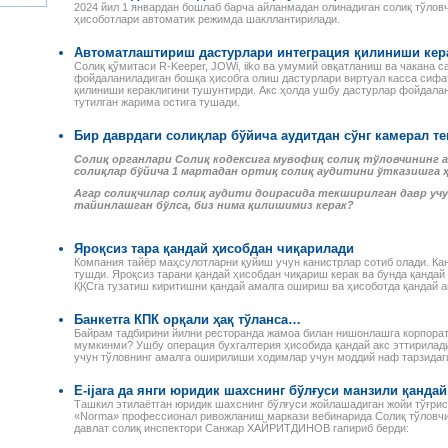
2024 йил 1 январдан бошлаб барча айланмадан олинадиган солиқ тўлов
ҳисоботлари автоматик режимда шакллантирилади.
Автоматлаштириш дастурлари интеграция қилиниши кер
Солиқ қўмитаси R-Keeper, JOWi, iiko ва умумий овқатланиш ва чакана 
фойдаланиладиган бошқа ҳисобга олиш дастурлари виртуал касса сифат
қилиниши кераклигини тушунтирди. Акс ҳолда ушбу дастурлар фойдала
тутилган жарима остига тушади.
Бир даврдаги солиқлар бўйича аудитдан сўнг камерал 
Солиқ органлари Солиқ кодексига мувофиқ солиқ тўловчининг а
солиқлар бўйича 1 мартадан ортиқ солиқ аудитини ўтказишга ҳ
Агар солиқчилар солиқ аудити доирасида текширилган давр уч
тайинлашган бўлса, биз нима қилишимиз керак?
Яроқсиз тара қандай ҳисобдан чиқарилади
Компания тайёр маҳсулотларни қуйиш учун канистрлар сотиб олади. Кан
тушди. Яроқсиз тарани қандай ҳисобдан чиқариш керак ва бунда қандай
ҚҚСга тузатиш киритишни қандай амалга ошириш ва ҳисоботда қандай а
Налоговое законодательство
Годовой отчет–2013
Республики Узбекистан
Издательство «Norma»
Сборник нормативно-
предлагает новую
Банкетга КПК орқали ҳақ тўланса…
правовых актов
электронную книгу для
Байрам тадбирини йилни ресторанда жамоа билан нишонлашга корпорат
 ПЕРСОНАЛОМ II
Данное электронное издание
бухгалтеров. В пособии
мумкинми? Ушбу операция бухгалтерия ҳисобида қандай акс эттирилад
ЕННОСТИ
учун тўловнинг амалга оширилиши ходимлар учун моддий наф тарзида
по сути представляет собой
специалисты подробно, по
РУДА
сборник нормативно-
строкам баланса, разъясня
ссмотрены вопросы
правовых актов по налоговому
порядок учета финансово-
E-ijara да янги юридик шахснинг бўлғуси манзили қандай
да отдельных
законодательству Республики
хозяйственных операций и и
Ташкил этилаётган юридик шахснинг бўлғуси жойлашадиган жойи тўғри
аботников, в
Узбекистан. В него вошли все
налоговые последствия.
«Norma» профессионал ривожланиш маркази вебинарида Солиқ тўловчи
сферах и случаях.
давлат солиқ инспектори Санжар ХАЙРИТДИНОВ гапириб берди:
законы, указы,
Разъяснения
и, раскрыты
постановления,
сопровождаются актуальны