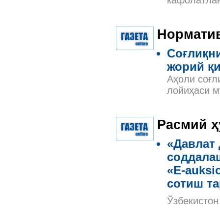
кафолатлан
Нормати
Соғлиқн
жорий қ
Аҳоли соғл
лойиҳаси м
Расмий ҳ
«Давлат
соддала
«E-auksi
сотиш та
Ўзбекистон