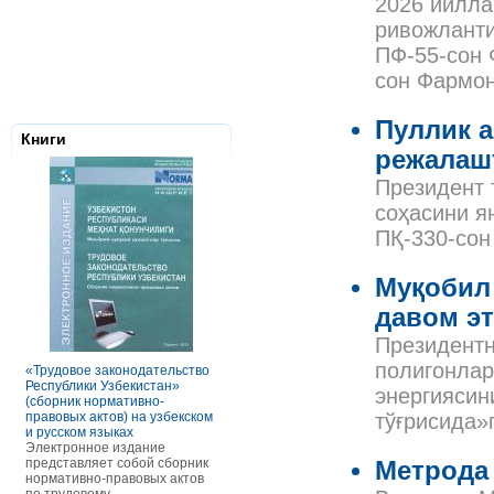
2026 йилла
ривожланти
ПФ-55-сон 
сон Фармон
Пуллик 
Книги
режалаш
Президент 
соҳасини я
ПҚ-330-сон
Муқобил
давом э
Налоговое з
Республики 
Президентн
Сборник нор
правовых ак
полигонлар
«Трудовое законодательство
РАСЧЕТЫ С ПЕРСОНАЛОМ II
Данное элек
Республики Узбекистан»
ТОМ ОСОБЕННОСТИ
энергиясин
по сути пред
(сборник нормативно-
ОПЛАТЫ ТРУДА
сборник нор
правовых актов) на узбекском
В книге рассмотрены вопросы
тўғрисида»
правовых акт
и русском языках
оплаты труда отдельных
законодател
Электронное издание
категорий работников, в
Узбекистан. 
представляет собой сборник
отдельных сферах и случаях.
Метрода
законы, указ
нормативно-правовых актов
В частности, раскрыты
постановлен