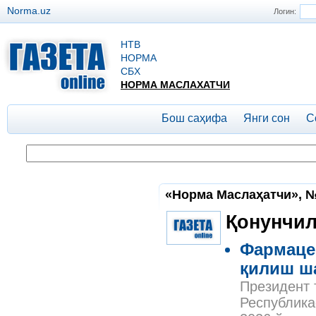
Norma.uz
Логин:
НТВ
НОРМА
СБХ
НОРМА МАСЛАХАТЧИ
Бош саҳифа
Янги сон
С
«Норма Маслаҳатчи», №4
Қонунчил
Фармаце
қилиш ш
Президент 
Республика