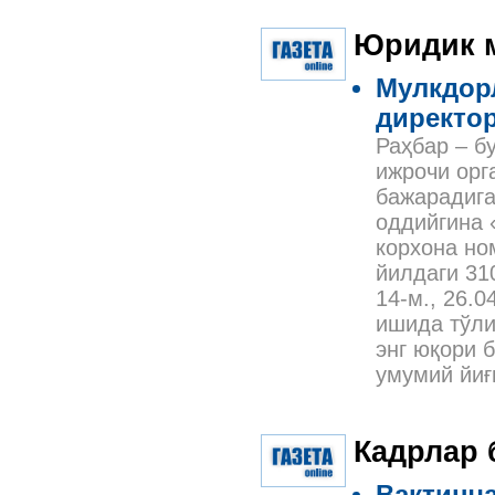
Юридик 
Мулкдорл
директо
Раҳбар – б
ижрочи орг
бажарадига
оддийгина 
корхона но
йилдаги 310
14-м., 26.0
ишида тўли
энг юқори 
умумий йиғ
Кадрлар 