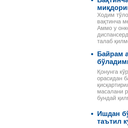
Вақтинча
миқдори
Ходим тўло
вақтинча м
Аммо у онк
диспансерд
талаб қилм
Байрам 
бўладим
Қонунга кў
орасидан б
қисқартири
масалани р
бундай қил
Ишдан б
таътил к