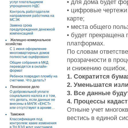
• для дома будет ф
услуг плательщиком
упрощенного НДС
• цифровые чертежи 
Контроль работодателя
направления работника на
карте;
МСЭК
• места общего поль
Замена срока
предупреждения денежной
компенсацией
• будет прекращена 
Жилищно-коммунальное
платформах.
хозяйство
С 1 июня оформление
По словам ответств
многоквартирных домов
полностью оцифровано
прозрачности в проц
Общие собрания в МКД
переводятся в онлайн-
и снижению ошибок,
формат
1. Сократится бум
Ребенок повредил пломбу на
счетчике. Что делать?
2. Уменьшатся изл
Пенсионное дело
3. Все данные буду
О добровольной уплате
социального налога и о том,
что делать, если данные не
4. Процессы кадаст
внесены в МАПК «ЕНСТ»
или отсутствуют в архиве…
Отныне учет многокв
Таможня
вестись в единой си
Классификация под
контролем: какие изменения
в ТН ВЭД ждут участников