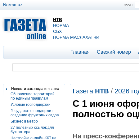
Norma.uz
Логин:
НТВ
НОРМА
СБХ
НОРМА МАСЛАХАТЧИ
Главная
Свежий номер
Новости законодательства
Газета
НТВ
/
2026 го
Обновление территорий –
по единым правилам
С 1 июня офо
Условие господдержки
Государство поддержит
полностью о
создание фруктовых садов
Бизнес в метро
27 полезных ссылок для
бухгалтера
На пресс-конферен
Настройка онлайн-ККТ на