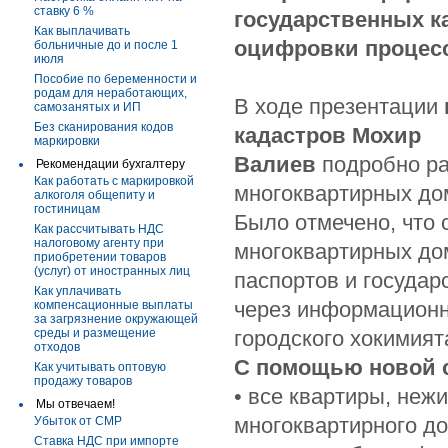
ставку 6 %
государственных к
Как выплачивать
оцифровки процес
больничные до и после 1
июля
Пособие по беременности и
родам для неработающих,
В ходе презентации
самозанятых и ИП
Без сканирования кодов
кадастров
Мохир
маркировки
Валиев
подробно ра
Рекомендации бухгалтеру
Как работать с маркировкой
многоквартирных до
алкоголя общепиту и
гостиницам
Было отмечено, что 
Как рассчитывать НДС
налоговому агенту при
многоквартирных до
приобретении товаров
(услуг) от иностранных лиц
паспортов и государ
Как уплачивать
через информационн
компенсационные выплаты
за загрязнение окружающей
среды и размещение
городского хокимият
отходов
С помощью новой 
Как учитывать оптовую
продажу товаров
• все квартиры, не
Мы отвечаем!
многоквартирного до
Убыток от СМР
Ставка НДС при импорте