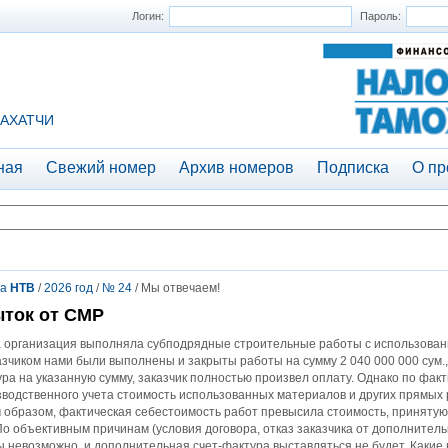
Логин:
Пароль:
АХАТЧИ
ная
Свежий номер
Архив номеров
Подписка
О пр
та
НТВ
/
2026 год
/
№ 24
/ Мы отвечаем!
ток от СМР
 организация выполняла субподрядные строительные работы с использовани
азчиком нами были выполнены и закрыты работы на сумму 2 040 000 000 сум.,
ра на указанную сумму, заказчик полностью произвел оплату. Однако по факт
водственного учета стоимость использованных материалов и других прямых р
 образом, фактическая себестоимость работ превысила стоимость, принятую 
По объективным причинам (условия договора, отказ заказчика от дополнительн
 невозможно, и дополнительная счет-фактура выставляться не будет. Какие 