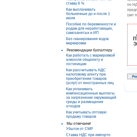
ставку 6 %
по НД
Как выплачивать
пред
больничные до и после 1
(акт 
июля
Пособие по беременности и
родам для неработающих,
самозанятых и ИП
п
Без сканирования кодов
э
маркировки
Рекомендации бухгалтеру
Как работать с маркировкой
алкоголя общепиту и
гостиницам
Как рассчитывать НДС
налоговому агенту при
Ре
приобретении товаров
(услуг) от иностранных лиц
Как уплачивать
компенсационные выплаты
за загрязнение окружающей
среды и размещение
отходов
Как учитывать оптовую
продажу товаров
Мы отвечаем!
Убыток от СМР
Ставка НДС при импорте