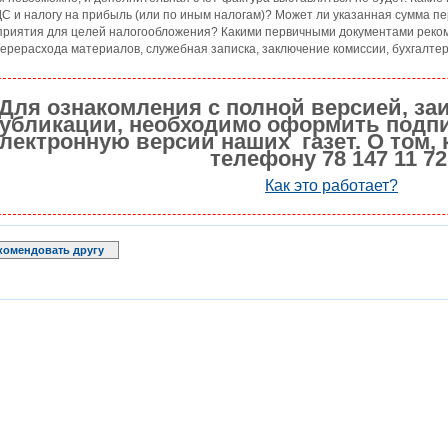
С и налогу на прибыль (или по иным налогам)? Может ли указанная сумма п
приятия для целей налогообложения? Какими первичными документами реко
перерасхода материалов, служебная записка, заключение комиссии, бухгалтер
Для ознакомления с полной версией, за
убликации, необходимо оформить подпи
лектронную версии наших газет. О том, 
телефону 78 147 11 72
Как это работает?
комендовать другу