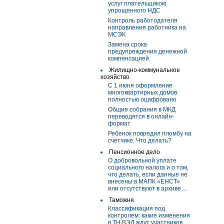
услуг плательщиком
упрощенного НДС
Контроль работодателя
направления работника на
МСЭК
Замена срока
предупреждения денежной
компенсацией
Жилищно-коммунальное
хозяйство
С 1 июня оформление
многоквартирных домов
полностью оцифровано
Общие собрания в МКД
переводятся в онлайн-
формат
Ребенок повредил пломбу на
счетчике. Что делать?
Пенсионное дело
О добровольной уплате
социального налога и о том,
что делать, если данные не
внесены в МАПК «ЕНСТ»
или отсутствуют в архиве…
Таможня
Классификация под
контролем: какие изменения
в ТН ВЭД ждут участников