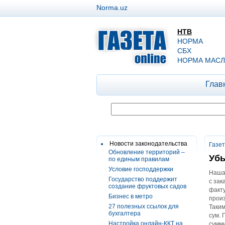
Norma.uz
НТВ
НОРМА
СБХ
НОРМА МАСЛ
Глав
Новости законодательства
Газе
Обновление территорий –
Убы
по единым правилам
Условие господдержки
Наша
Государство поддержит
с зак
создание фруктовых садов
факту
Бизнес в метро
произ
27 полезных ссылок для
Таким
бухгалтера
сум. 
Настройка онлайн-ККТ на
суммы