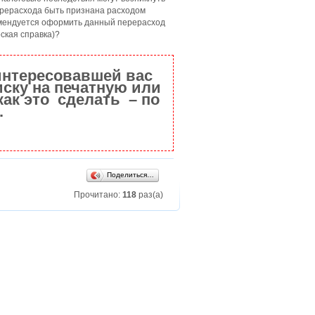
ерерасхода быть признана расходом
мендуется оформить данный перерасход
ская справка)?
интересовавшей вас
ску на печатную или
как это сделать – по
.
Поделиться…
Прочитано:
118
раз(а)