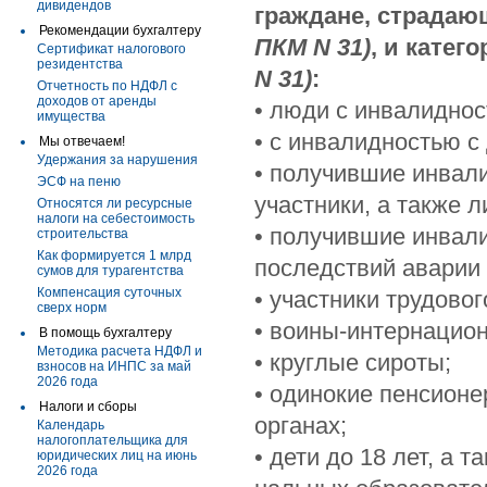
дивидендов
граждане, страда
Рекомендации бухгалтеру
ПКМ N 31)
, и катег
Сертификат налогового
резидентства
N 31)
:
Отчетность по НДФЛ с
доходов от аренды
• люди с инвалидность
имущества
• с инвалидностью с 
Мы отвечаем!
Удержания за нарушения
• получившие инвали
ЭСФ на пеню
участники, а также 
Относятся ли ресурсные
налоги на себестоимость
• получившие инвали
строительства
Как формируется 1 млрд
последствий аварии
сумов для турагентства
Компенсация суточных
• участники трудово
сверх норм
• воины-интернацио
В помощь бухгалтеру
Методика расчета НДФЛ и
• круглые сироты;
взносов на ИНПС за май
2026 года
• одинокие пенсионе
Налоги и сборы
органах;
Календарь
налогоплательщика для
• дети до 18 лет, а
юридических лиц на июнь
2026 года