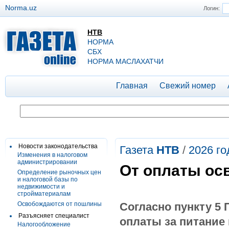
Norma.uz
Логин:
НТВ
НОРМА
СБХ
НОРМА МАСЛАХАТЧИ
Главная
Свежий номер
Новости законодательства
Газета
НТВ
/
2026 го
Изменения в налоговом
администрировании
От оплаты ос
Определение рыночных цен
и налоговой базы по
недвижимости и
стройматериалам
Освобождаются от пошлины
Согласно пункту 5
Разъясняет специалист
оплаты за питание
Налогообложение