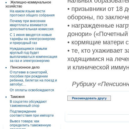
нальных образовате
Жилищно-коммунальное
хозяйство
• призывники от 18 
На каком языке вести
протокол общего собрания
обороны, по заключ
Почему при внесении
• награжденные наг
квартплаты взимается
дополнительная комиссия
донори» («Почетный 
С 1 июня вводятся новые
тарифы на электроэнергию
• кормящие матери с
и природный газ
Нуждающимся семьям
• те, кто ухаживает з
круглый год будет
выплачиваться компенсация
ходящимися на лечен
за газ и электроэнергию
и клинической иммун
Пенсионное дело
О путевке в санаторий,
пособии при рождении
ребенка, билетах на поезд и
Рубрику «Пенсион
автобус…
От оплаты освобождаются
Таможня
Рекомендовать другу
В соцсетях обсуждают
таможенный спор
Подтверждение
соответствия при импорте
Вывоз товара: как
определить таможенную