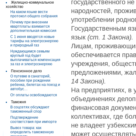
государственного не
Жилищно-коммунальное
хозяйство
народностей, прожи
На каком языке вести
протокол общего собрания
употреблении родног
Почему при внесении
квартплаты взимается
Государственным язы
дополнительная комиссия
язык
(ст. 1 Закона).
С 1 июня вводятся новые
тарифы на электроэнергию
Лицам, проживающим
и природный газ
Нуждающимся семьям
обеспечивается пра
круглый год будет
выплачиваться компенсация
учреждения, общест
за газ и электроэнергию
предложениями, жал
Пенсионное дело
О путевке в санаторий,
14 Закона).
пособии при рождении
ребенка, билетах на поезд и
На предприятиях, в 
автобус…
От оплаты освобождаются
объединениях делопр
Таможня
финансовая документ
В соцсетях обсуждают
таможенный спор
коллективах, где б
Подтверждение
соответствия при импорте
не владеет узбекски
Вывоз товара: как
определить таможенную
может осуществлятьс