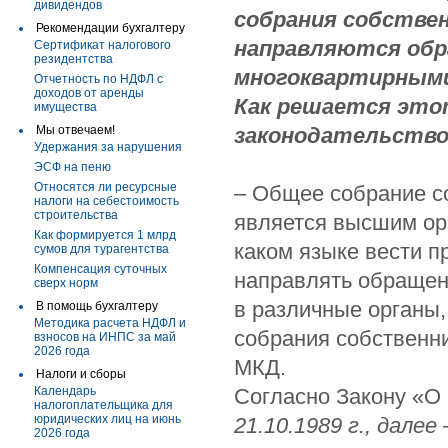
дивидендов
собрания собстве
Рекомендации бухгалтеру
направляются обр
Сертификат налогового
резидентства
многоквартирными
Отчетность по НДФЛ с
доходов от аренды
Как решается это
имущества
Мы отвечаем!
законодательств
Удержания за нарушения
ЭСФ на пеню
Относятся ли ресурсные
– Общее собрание с
налоги на себестоимость
строительства
является высшим ор
Как формируется 1 млрд
каком языке вести п
сумов для турагентства
Компенсация суточных
направлять обраще
сверх норм
в различные органы,
В помощь бухгалтеру
Методика расчета НДФЛ и
собрания собственн
взносов на ИНПС за май
2026 года
МКД.
Налоги и сборы
Календарь
Согласно Закону «О
налогоплательщика для
юридических лиц на июнь
21.10.1989 г., далее 
2026 года