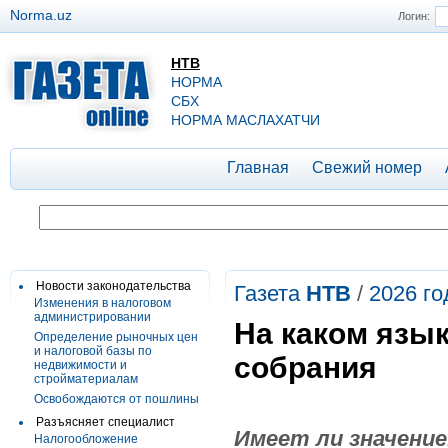
Norma.uz
Логин:
НТВ
НОРМА
СБХ
НОРМА МАСЛАХАТЧИ
Главная
Свежий номер
Новости законодательства
Газета
НТВ
/
2026 го
Изменения в налоговом
администрировании
На каком язык
Определение рыночных цен
и налоговой базы по
собрания
недвижимости и
стройматериалам
Освобождаются от пошлины
Разъясняет специалист
Имеет ли значение
Налогообложение