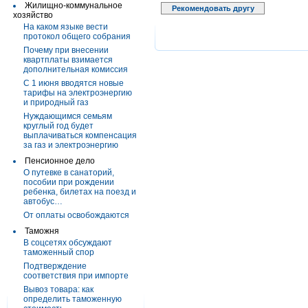
Жилищно-коммунальное
Рекомендовать другу
хозяйство
На каком языке вести
протокол общего собрания
Почему при внесении
квартплаты взимается
дополнительная комиссия
С 1 июня вводятся новые
тарифы на электроэнергию
и природный газ
Нуждающимся семьям
круглый год будет
выплачиваться компенсация
за газ и электроэнергию
Пенсионное дело
О путевке в санаторий,
пособии при рождении
ребенка, билетах на поезд и
автобус…
От оплаты освобождаются
Таможня
В соцсетях обсуждают
таможенный спор
Подтверждение
соответствия при импорте
Вывоз товара: как
определить таможенную