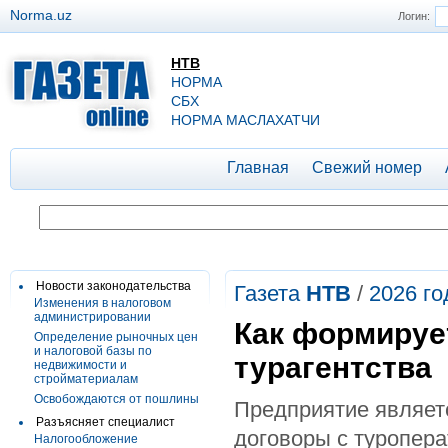
Norma.uz
Логин:
НТВ
НОРМА
СБХ
НОРМА МАСЛАХАТЧИ
Главная
Свежий номер
Новости законодательства
Газета
НТВ
/
2026 го
Изменения в налоговом
администрировании
Как формируе
Определение рыночных цен
и налоговой базы по
турагентства
недвижимости и
стройматериалам
Освобождаются от пошлины
Предприятие являетс
Разъясняет специалист
договоры с туропера
Налогообложение