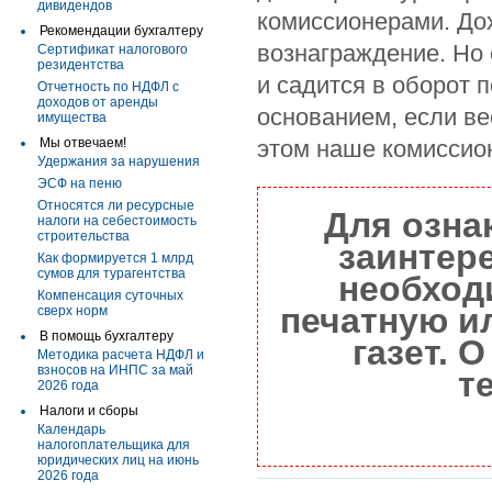
дивидендов
комиссионерами. До
Рекомендации бухгалтеру
вознаграждение. Но 
Сертификат налогового
резидентства
и садится в оборот 
Отчетность по НДФЛ с
доходов от аренды
основанием, если ве
имущества
Мы отвечаем!
этом наше комиссио
Удержания за нарушения
ЭСФ на пеню
Относятся ли ресурсные
Для озна
налоги на себестоимость
строительства
заинтер
Как формируется 1 млрд
сумов для турагентства
необход
Компенсация суточных
печатную и
сверх норм
В помощь бухгалтеру
газет. 
Методика расчета НДФЛ и
взносов на ИНПС за май
т
2026 года
Налоги и сборы
Календарь
налогоплательщика для
юридических лиц на июнь
2026 года