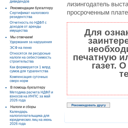
дивидендов
лизингодатель выст
Рекомендации бухгалтеру
просроченным плат
Сертификат налогового
резидентства
Отчетность по НДФЛ с
доходов от аренды
Для озна
имущества
Мы отвечаем!
заинтер
Удержания за нарушения
необход
ЭСФ на пеню
Относятся ли ресурсные
печатную и
налоги на себестоимость
строительства
газет. 
Как формируется 1 млрд
т
сумов для турагентства
Компенсация суточных
сверх норм
В помощь бухгалтеру
Методика расчета НДФЛ и
взносов на ИНПС за май
2026 года
Рекомендовать другу
Налоги и сборы
Календарь
налогоплательщика для
юридических лиц на июнь
2026 года