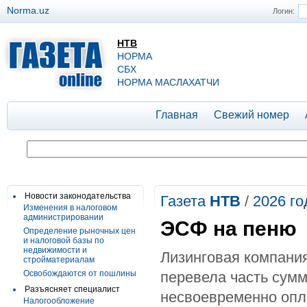
Norma.uz
Логин:
НТВ
НОРМА
СБХ
НОРМА МАСЛАХАТЧИ
Главная
Свежий номер
Новости законодательства
Газета
НТВ
/
2026 го
Изменения в налоговом
администрировании
ЭСФ на пеню
Определение рыночных цен
и налоговой базы по
недвижимости и
Лизинговая компания
стройматериалам
Освобождаются от пошлины
перевела часть сумм
Разъясняет специалист
несвоевременно опл
Налогообложение