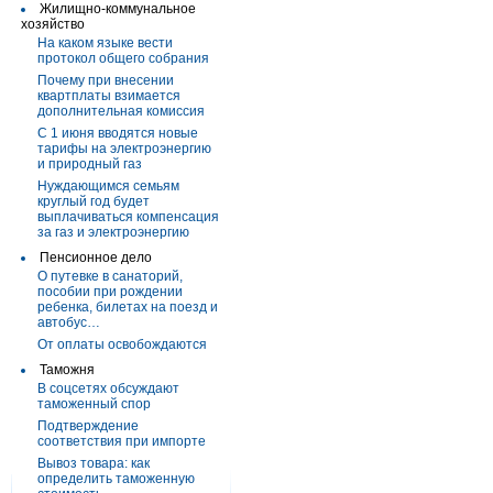
Жилищно-коммунальное
хозяйство
На каком языке вести
протокол общего собрания
Почему при внесении
квартплаты взимается
дополнительная комиссия
С 1 июня вводятся новые
тарифы на электроэнергию
и природный газ
Нуждающимся семьям
круглый год будет
выплачиваться компенсация
за газ и электроэнергию
Пенсионное дело
О путевке в санаторий,
пособии при рождении
ребенка, билетах на поезд и
автобус…
От оплаты освобождаются
Таможня
В соцсетях обсуждают
таможенный спор
Подтверждение
соответствия при импорте
Вывоз товара: как
определить таможенную