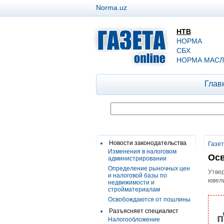
Norma.uz
НТВ
НОРМА
СБХ
НОРМА МАСЛ
Глав
Новости законодательства
Газе
Изменения в налоговом
Ос
администрировании
Определение рыночных цен
Утвер
и налоговой базы по
ювели
недвижимости и
стройматериалам
Освобождаются от пошлины
Разъясняет специалист
п
Налогообложение