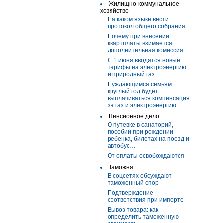
Жилищно-коммунальное
хозяйство
На каком языке вести
протокол общего собрания
Почему при внесении
квартплаты взимается
дополнительная комиссия
С 1 июня вводятся новые
тарифы на электроэнергию
и природный газ
Нуждающимся семьям
круглый год будет
выплачиваться компенсация
за газ и электроэнергию
Пенсионное дело
О путевке в санаторий,
пособии при рождении
ребенка, билетах на поезд и
автобус…
От оплаты освобождаются
Таможня
В соцсетях обсуждают
таможенный спор
Подтверждение
соответствия при импорте
Вывоз товара: как
определить таможенную