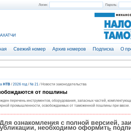
Логин:
Пароль:
АХАТЧИ
ная
Свежий номер
Архив номеров
Подписка
О пр
та
НТВ
/
2026 год
/
№ 21
/ Новости законодательства
вобождаются от пошлины
жден перечень инструментов, оборудования, запасных частей, комплектующ
рной промышленности, освобождаемых от таможенной пошлины при ввозе. В 
Для ознакомления с полной версией, за
убликации, необходимо оформить подпи