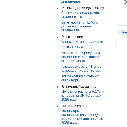
э
дивидендов
Рекомендации бухгалтеру
Сертификат налогового
резидентства
Отчетность по НДФЛ с
доходов от аренды
имущества
Ре
Мы отвечаем!
Удержания за нарушения
ЭСФ на пеню
Относятся ли ресурсные
налоги на себестоимость
строительства
Как формируется 1 млрд
сумов для турагентства
Компенсация суточных
сверх норм
В помощь бухгалтеру
Методика расчета НДФЛ и
взносов на ИНПС за май
2026 года
Налоги и сборы
Календарь
налогоплательщика для
юридических лиц на июнь
2026 года